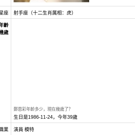
星座
射手座（十二生肖属相：虎）
年齡
幾歲
鄭恩彩年齡多少，現在幾歲了？
生日是1986-11-24，今年39歲
職業
演員 模特