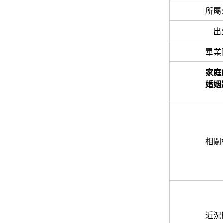
所屬
出
畢業
家庭
婚姻
相關
近況