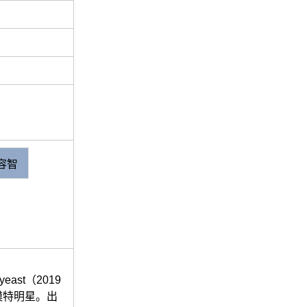
容智
ast（2019
模特明星。出