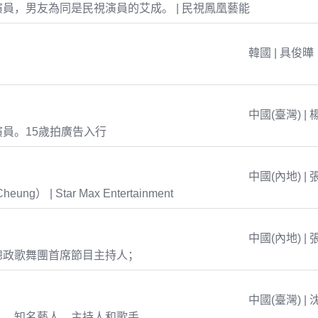
員，男友為同是民視演員的艾成。 | 民視鳳凰藝能
韓國 | 具俊曄
中國(臺灣) | 
員。15歲拍廣告入行
中國(內地) | 
eung） | Star Max Entertainment
中國(內地) | 
總政歌舞團首席節目主持人；
中國(臺灣) | 
人，知名藝人、主持人和歌手。