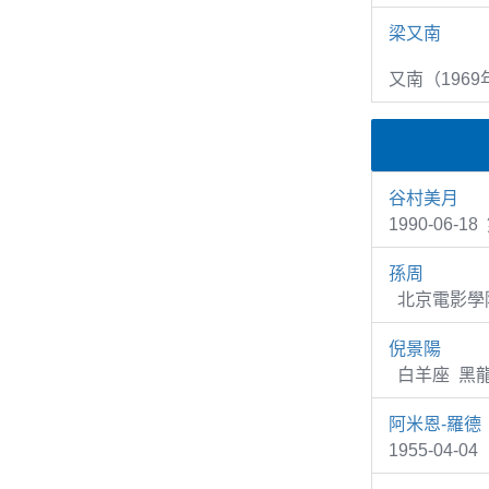
梁又南
又南（1969
谷村美月
1990-06-
孫周
北京電影學院
倪景陽
白羊座 黑龍
阿米恩-羅德
1955-04-0