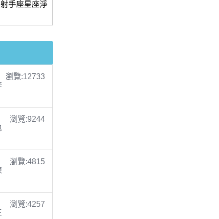
虎，射手座星座淨
瀏覽:12733
李
瀏覽:9244
包
瀏覽:4815
陳
瀏覽:4257
王