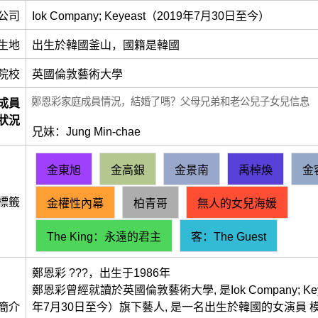
公司
Iok Company; Keyeast（2019年7月30日至今）
生地
出生於韓國釜山，國籍是韓國
院校
英國倫敦藝術大學
鄭恩彩家庭成員情況，結婚了嗎？父母兄弟和老公兒子女兒信息
成員
狀況
兄妹：Jung Min-chae
金東旭
金高銀
金景南
禹棹煥
金
標籤
金權性內幕
柏青哥
無人的女兒海媛
The King：永遠的君主
客：The Guest
鄭恩彩 ???，出生于1986年
鄭恩彩曾經就讀於英國倫敦藝術大學, 是Iok Company; Keye
簡介
年7月30日至今）旗下藝人, 是一名出生於韓國的女演員 