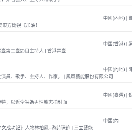
中國(內地) | 
年度東方衛視《加油！
中國(香港) | 
臺第二臺節目主持人 | 香港電臺
中國(內地) | 
演員、歌手、主持人、作家。 | 鳳凰藝能股份有限公司
中國(臺灣) | 
模特，以近全裸為男性雜志拍封面
中國(內
島少女成功記》人物林柏鳳--游詩璟飾 | 三立藝能