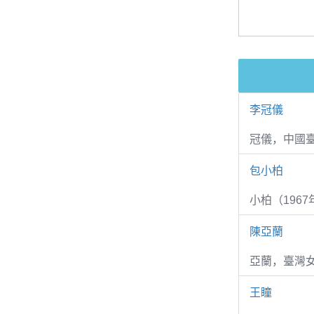
李冠儀
冠儀，中國
包小柏
小柏（1967
陳亞蘭
亞蘭，臺灣
王瞳