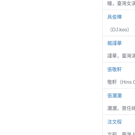
瞳，臺灣女演
具俊曄
（DJ.koo）
楊謹華
謹華，臺灣演
張敬軒
敬軒（Hins Ch
張瀾瀾
瀾瀾，曾任
沈文程
文程，臺灣