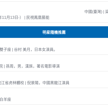
中國(臺灣) | 
年11月13日-） | 民視鳳凰藝能
明星隨機推薦
18 雙子座 | 谷村 美月，日本女演員。
 | 孫周，男，漢族，著名電影導演
江省虎林體校 | 倪景陽，中國黑龍江演員
4 白羊座