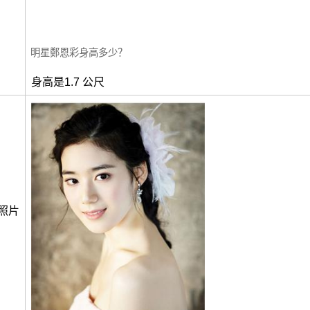
明星鄭恩彩身高多少？
身高是1.7 公尺
照片