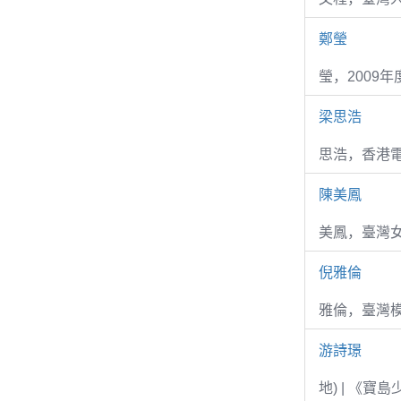
鄭瑩
瑩，2009
梁思浩
思浩，香港電
陳美鳳
美鳳，臺灣女
倪雅倫
雅倫，臺灣
游詩璟
地) | 《寶