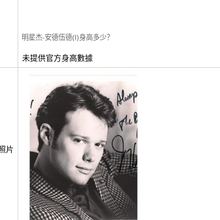
明星杰-安德伍德(I)身高多少？
未提供官方身高數據
照片