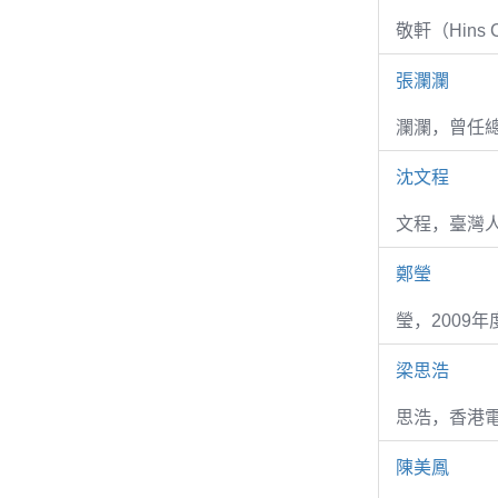
敬軒（Hins Ch
張瀾瀾
瀾瀾，曾任
沈文程
文程，臺灣
鄭瑩
瑩，2009
梁思浩
思浩，香港電
陳美鳳