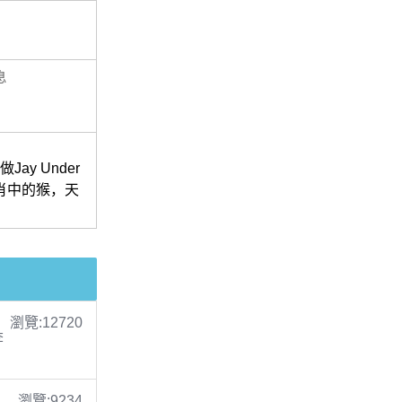
息
y Under
生肖中的猴，天
瀏覽:12720
李
瀏覽:9234