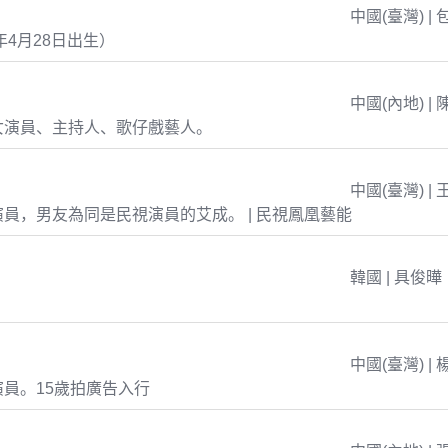
中國(臺灣) | 
年4月28日出生）
中國(內地) | 
女演員、主持人、歌仔戲藝人。
中國(臺灣) | 
員，男友為同是民視演員的艾成。 | 民視鳳凰藝能
韓國 | 具俊曄
中國(臺灣) | 
員。15歲拍廣告入行