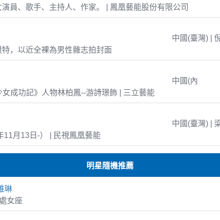
演員、歌手、主持人、作家。 | 鳳凰藝能股份有限公司
中國(臺灣) | 
模特，以近全裸為男性雜志拍封面
中國(內
島少女成功記》人物林柏鳳--游詩璟飾 | 三立藝能
中國(臺灣) | 
年11月13日-） | 民視鳳凰藝能
明星隨機推薦
維琳
2 處女座