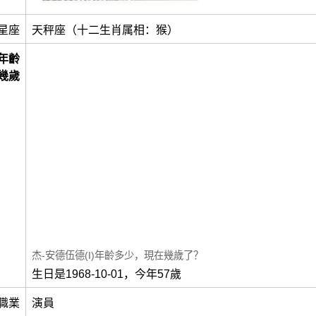
星座
天秤座（十二生肖属相：猴）
年齡
幾歲
杰-安德伍德(I)年齡多少，現在幾歲了？
生日是1968-10-01，今年57歲
職業
演員