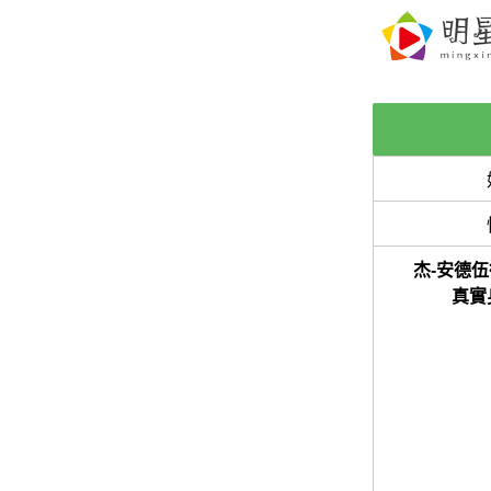
杰-安德伍德
真實