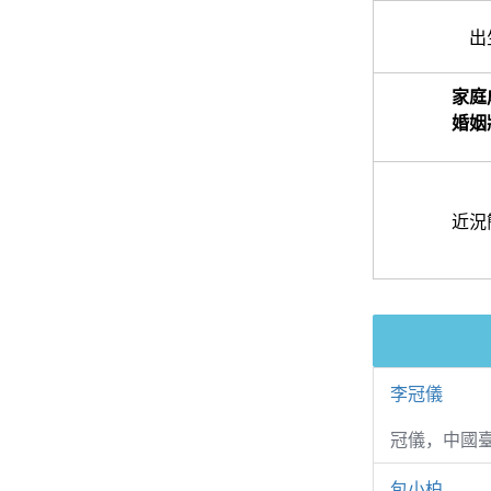
出
家庭
婚姻
近況
李冠儀
冠儀，中國
包小柏