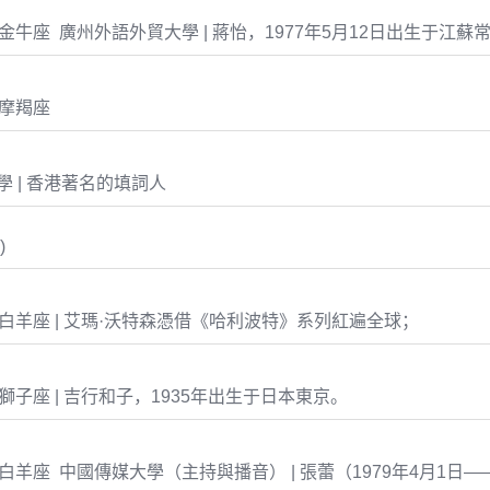
-12 金牛座 廣州外語外貿大學 | 蔣怡，1977年5月12日出生于江蘇
1 摩羯座
 | 香港著名的填詞人
)
-15 白羊座 | 艾瑪·沃特森憑借《哈利波特》系列紅遍全球；
-09 獅子座 | 吉行和子，1935年出生于日本東京。
-01 白羊座 中國傳媒大學（主持與播音） | 張蕾（1979年4月1日—