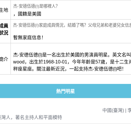
杰-安德伍德(I)是哪裡人？
生地
，國籍是美國
杰-安德伍德(I)家庭成員情況，結婚了嗎？父母兄弟和老婆兒女信
成員
狀況
暫無家庭信息！
杰-安德伍德(I)是一名出生於美國的男演員明星。英文名叫做Ja
簡介
wood，出生於1968-10-01，今年年齡是57歲，是十二
秤座星座。關注最新近況，一起支持杰-安德伍德(I)吧！
熱門明星
中國(臺灣) | 
臺灣人，著名主持人和平面模特