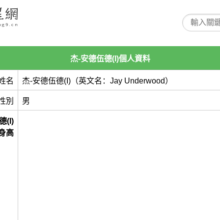
杰-安德伍德(I)個人資料
姓名
杰-安德伍德(I)（英文名：Jay Underwood）
性別
男
(I)
身高