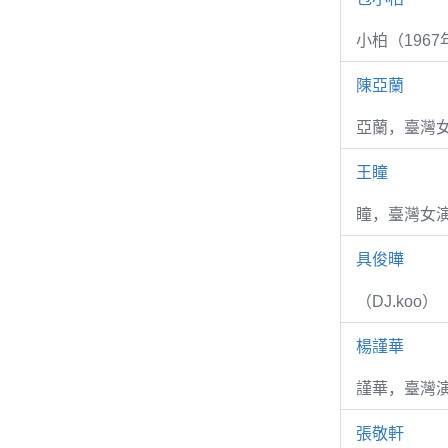
小柏（1967
陳亞蘭
亞蘭，臺灣
王瞳
瞳，臺灣女演
具俊曄
（DJ.koo）
楊謹華
謹華，臺灣演
張敬軒