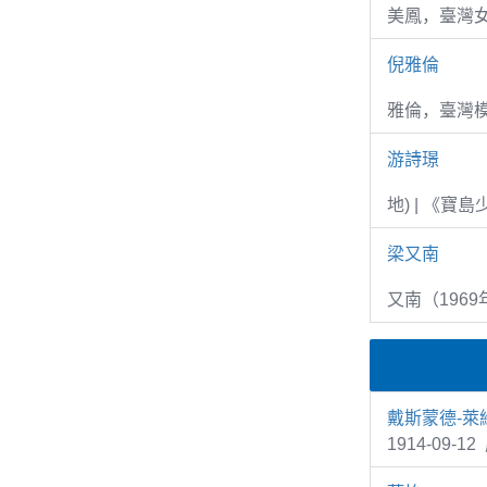
美鳳，臺灣女
倪雅倫
雅倫，臺灣
游詩璟
地) | 《寶
梁又南
又南（1969
戴斯蒙德-萊
1914-09-1