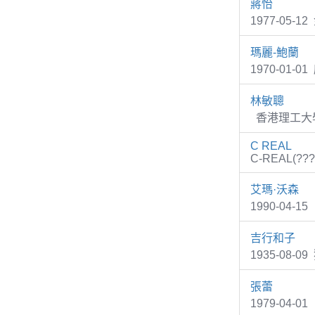
蔣怡
1977-05
瑪麗-鮑蘭
1970-01-0
林敏聰
香港理工大學
C REAL
C-REAL(???
艾瑪·沃森
1990-04
吉行和子
1935-08
張蕾
1979-04