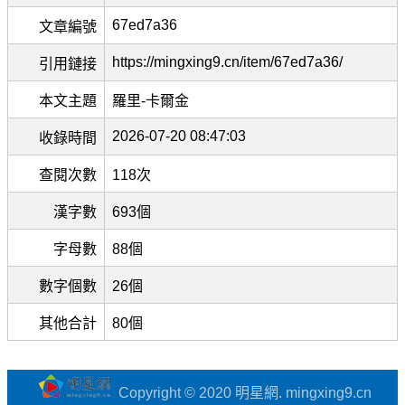
67ed7a36
文章編號
https://mingxing9.cn/item/67ed7a36/
引用鏈接
本文主題
羅里-卡爾金
2026-07-20 08:47:03
收錄時間
查閱次數
118次
漢字數
693個
字母數
88個
數字個數
26個
其他合計
80個
Copyright © 2020 明星網. mingxing9.cn