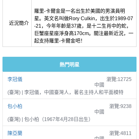
羅里-卡爾金是一名出生於美國的男演員明
星。英文名叫做Rory Culkin，出生於1989-07
近況簡介
-21，今年年齡是37歲，是十二生肖中的蛇，
巨蟹座星座淨身高170cm。關注最新近況，一
起支持羅里-卡爾金吧！
熱門明星
李冠儀
瀏覽:12725
中國
(臺灣) | 李冠儀，中國臺灣人，著名主持人和平面模特
包小柏
瀏覽:9238
中國
(臺灣) | 包小柏（1967年4月28日出生）
陳亞蘭
瀏覽:4811
中國