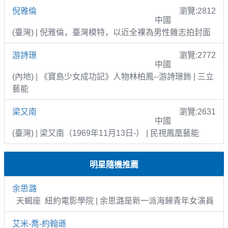
倪雅倫
瀏覽:2812
中國
(臺灣) | 倪雅倫，臺灣模特，以近全裸為男性雜志拍封面
游詩璟
瀏覽:2772
中國
(內地) | 《寶島少女成功記》人物林柏鳳--游詩璟飾 | 三立
藝能
梁又南
瀏覽:2631
中國
(臺灣) | 梁又南（1969年11月13日-） | 民視鳳凰藝能
明星隨機推薦
余思潞
天蝎座 紐約電影學院 | 余思潞是新一派海歸青年女演員
艾米-喬-約翰遜