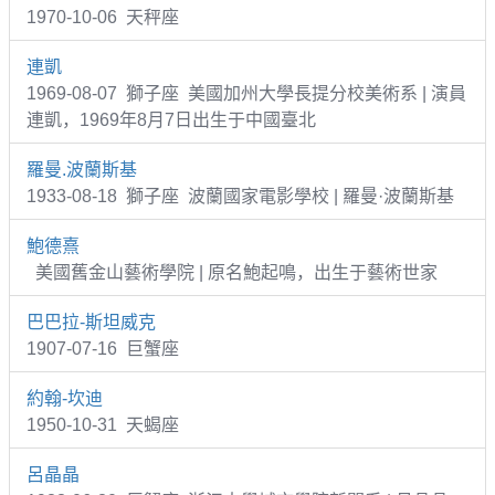
1970-10-06 天秤座
連凱
1969-08-07 獅子座 美國加州大學長提分校美術系 | 演員
連凱，1969年8月7日出生于中國臺北
羅曼.波蘭斯基
1933-08-18 獅子座 波蘭國家電影學校 | 羅曼·波蘭斯基
鮑德熹
美國舊金山藝術學院 | 原名鮑起鳴，出生于藝術世家
巴巴拉-斯坦威克
1907-07-16 巨蟹座
約翰-坎迪
1950-10-31 天蝎座
呂晶晶