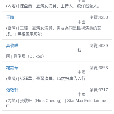
(內地) | 陳亞蘭，臺灣女演員、主持人、歌仔戲藝人。
王瞳
瀏覽:4253
中國
(臺灣) | 王瞳，臺灣女演員，男友為同是民視演員的艾
成。 | 民視鳳凰藝能
具俊曄
瀏覽:4039
韓
國 | 具俊曄（DJ.koo）
楊謹華
瀏覽:3853
中國
(臺灣) | 楊謹華，臺灣演員。15歲拍廣告入行
張敬軒
瀏覽:3717
中國
(內地) | 張敬軒（Hins Cheung） | Star Max Entertainme
nt