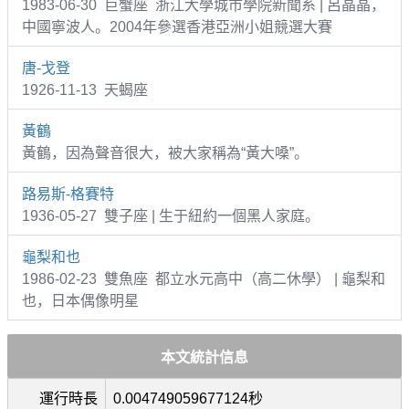
1983-06-30 巨蟹座 浙江大學城市學院新聞系 | 呂晶晶，
中國寧波人。2004年參選香港亞洲小姐競選大賽
唐-戈登
1926-11-13 天蝎座
黃鶴
黃鶴，因為聲音很大，被大家稱為“黃大嗓”。
路易斯-格賽特
1936-05-27 雙子座 | 生于紐約一個黑人家庭。
龜梨和也
1986-02-23 雙魚座 都立水元高中（高二休學） | 龜梨和
也，日本偶像明星
本文統計信息
運行時長
0.004749059677124秒