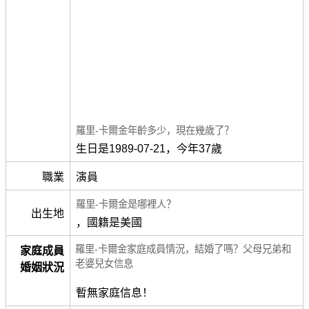
羅里-卡爾金年齡多少，現在幾歲了？
生日是1989-07-21，今年37歲
職業
演員
羅里-卡爾金是哪裡人？
出生地
，國籍是美國
羅里-卡爾金家庭成員情況，結婚了嗎？父母兄弟和
家庭成員
老婆兒女信息
婚姻狀況
暫無家庭信息！