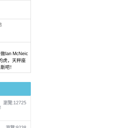
息
n McNeic
中的虎，天秤座
內斯吧！
瀏覽:12725
李
瀏覽:9238