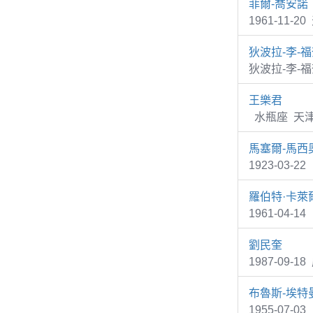
菲爾-喬安諾
1961-11-2
狄波拉-李-
狄波拉-李-
王樂君
水瓶座 天津
馬塞爾-馬西
1923-03-2
羅伯特·卡萊
1961-04-
劉民奎
1987-09-1
布魯斯-埃特
1955-07-0