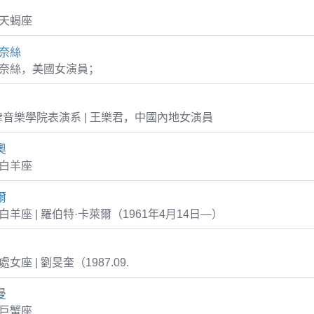
0 天蝎座
福奈絲
福奈絲，美國女演員；
音樂學院表演系 | 王樂君，中國內地女演員
奧
2 白羊座
爾
14 白羊座 | 羅伯特·卡萊爾（1961年4月14日—）
8 處女座 | 劉旻奎（1987.09.
曼
3 巨蟹座