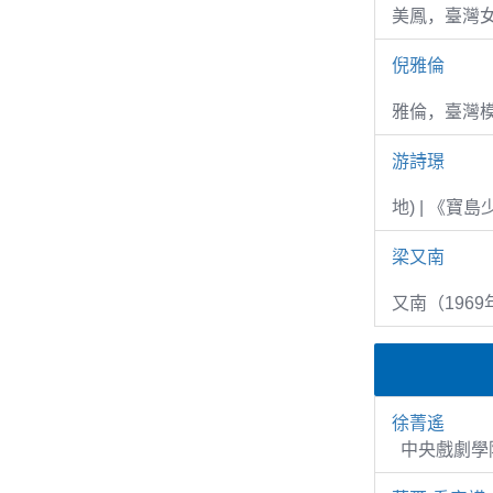
美鳳，臺灣女
倪雅倫
雅倫，臺灣
游詩璟
地) | 《寶
梁又南
又南（1969
徐菁遙
中央戲劇學院