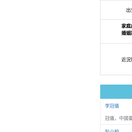
出
家庭
婚姻
近況
李冠儀
冠儀，中國
包小柏