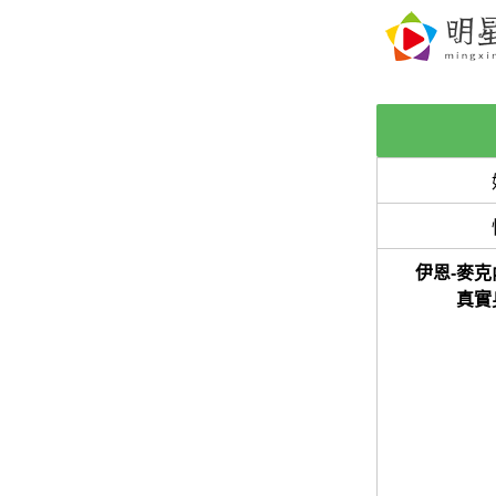
伊恩-麥克
真實