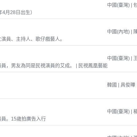
中國(臺灣) | 
年4月28日出生）
中國(內地) | 
女演員、主持人、歌仔戲藝人。
中國(臺灣) | 
員，男友為同是民視演員的艾成。 | 民視鳳凰藝能
韓國 | 具俊曄
中國(臺灣) | 
員。15歲拍廣告入行