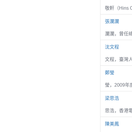
敬軒（Hins Ch
張瀾瀾
瀾瀾，曾任
沈文程
文程，臺灣
鄭瑩
瑩，2009
梁思浩
思浩，香港電
陳美鳳