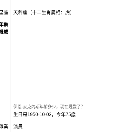
星座
天秤座（十二生肖属相：虎）
年齡
幾歲
伊恩-麥克內斯年齡多少，現在幾歲了？
生日是1950-10-02，今年75歲
職業
演員