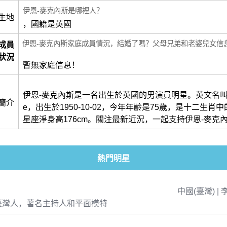
伊恩-麥克內斯是哪裡人？
生地
，國籍是英國
伊恩-麥克內斯家庭成員情況，結婚了嗎？父母兄弟和老婆兒女信
成員
狀況
暫無家庭信息！
伊恩-麥克內斯是一名出生於英國的男演員明星。英文名叫做Ia
簡介
e，出生於1950-10-02，今年年齡是75歲，是十二生肖
星座淨身高176cm。關注最新近況，一起支持伊恩-麥克
熱門明星
中國(臺灣) | 
臺灣人，著名主持人和平面模特