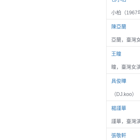
小柏（1967
陳亞蘭
亞蘭，臺灣
王瞳
瞳，臺灣女演
具俊曄
（DJ.koo）
楊謹華
謹華，臺灣演
張敬軒