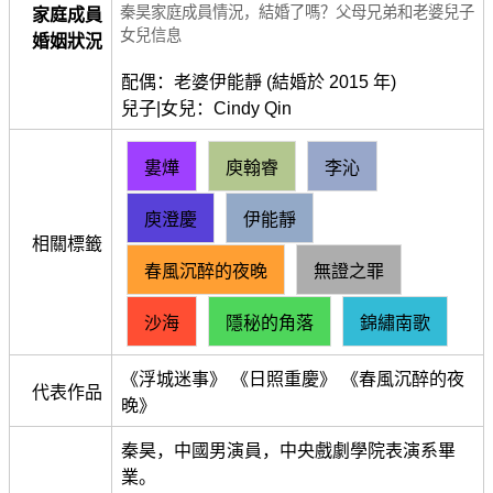
秦昊家庭成員情況，結婚了嗎？父母兄弟和老婆兒子
家庭成員
女兒信息
婚姻狀況
配偶：老婆伊能靜 (結婚於 2015 年)
兒子|女兒：Cindy Qin
婁燁
庾翰睿
李沁
庾澄慶
伊能靜
相關標籤
春風沉醉的夜晚
無證之罪
沙海
隱秘的角落
錦繡南歌
《浮城迷事》 《日照重慶》 《春風沉醉的夜
代表作品
晚》
秦昊，中國男演員，中央戲劇學院表演系畢
業。