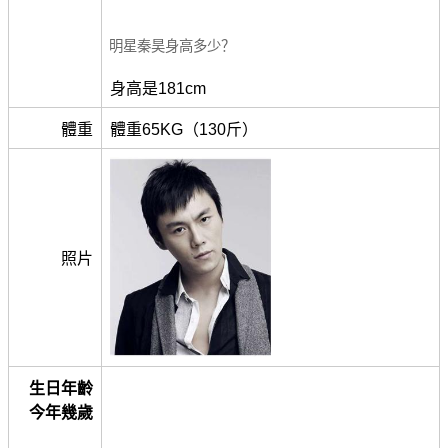
明星秦昊身高多少？
身高是181cm
體重
體重65KG（130斤）
照片
生日年齡
今年幾歲