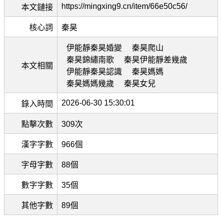
https://mingxing9.cn/item/66e50c56/
本文鏈接
核心詞
秦昊
伊能靜秦昊婚變
秦昊爬山
秦昊錦繡南歌
秦昊伊能靜差幾歲
本文相關
伊能靜秦昊認識
秦昊媽媽
秦昊媽媽幾歲
秦昊女兒
2026-06-30 15:30:01
錄入時間
點擊次數
309次
漢字字數
966個
字母字數
88個
數字字數
35個
其他字數
89個