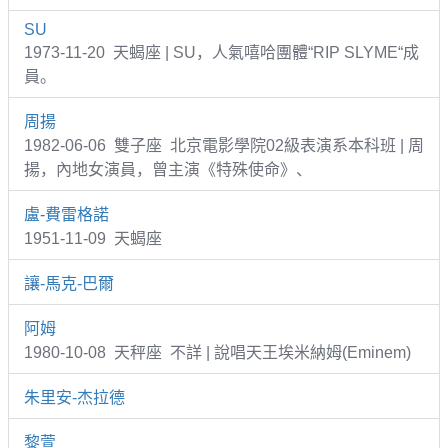
SU
1973-11-20 天蝎座 | SU，人氣嘻哈團體“RIP SLYME“成
員。
周揚
1982-06-06 雙子座 北京電影學院02級表演系本科班 | 周
揚，內地女演員，曾主演《特殊使命》、
盧-費雷格諾
1951-11-09 天蝎座
讓-馬克-巴爾
阿姆
1980-10-08 天秤座 不詳 | 說唱天王埃米納姆(Eminem)
朱里安-杰拉德
黎萱