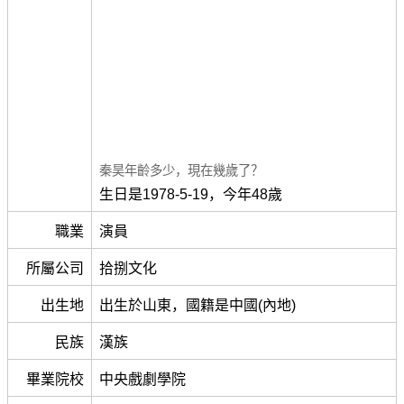
秦昊年齡多少，現在幾歲了？
生日是1978-5-19，今年48歲
職業
演員
所屬公司
拾捌文化
出生地
出生於山東，國籍是中國(內地)
民族
漢族
畢業院校
中央戲劇學院