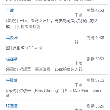
王瞳
瀏覽:4253
中國
(臺灣) | 王瞳，臺灣女演員，男友為同是民視演員的艾
成。 | 民視鳳凰藝能
具俊曄
瀏覽:4038
韓
國 | 具俊曄（DJ.koo）
楊謹華
瀏覽:3853
中國
(臺灣) | 楊謹華，臺灣演員。15歲拍廣告入行
張敬軒
瀏覽:3715
中國
(內地) | 張敬軒（Hins Cheung） | Star Max Entertainme
nt
張瀾瀾
瀏覽:3626