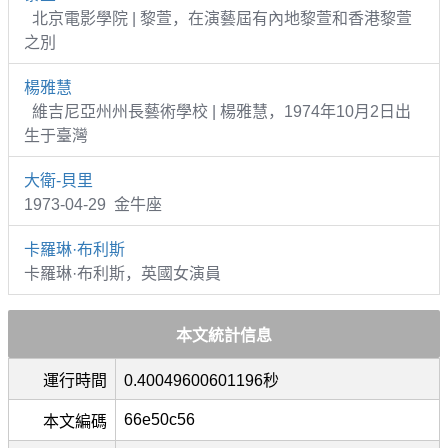
北京電影學院 | 黎萱，在演藝屆有內地黎萱和香港黎萱
之別
楊雅慧
維吉尼亞州州長藝術學校 | 楊雅慧，1974年10月2日出
生于臺灣
大衛-貝里
1973-04-29 金牛座
卡羅琳·布利斯
卡羅琳·布利斯，英國女演員
本文統計信息
運行時間
0.40049600601196秒
66e50c56
本文編碼