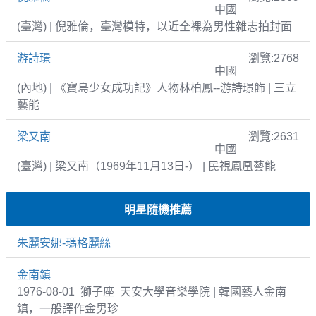
中國
(臺灣) | 倪雅倫，臺灣模特，以近全裸為男性雜志拍封面
游詩璟
瀏覽:2768
中國
(內地) | 《寶島少女成功記》人物林柏鳳--游詩璟飾 | 三立
藝能
梁又南
瀏覽:2631
中國
(臺灣) | 梁又南（1969年11月13日-） | 民視鳳凰藝能
明星隨機推薦
朱麗安娜-瑪格麗絲
金南鎮
1976-08-01 獅子座 天安大學音樂學院 | 韓國藝人金南
鎮，一般譯作金男珍