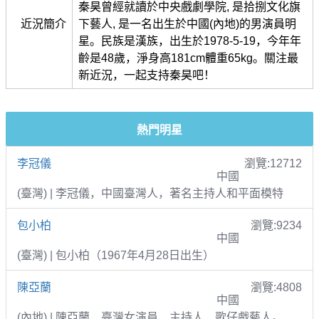
秦昊曾經就讀於中央戲劇學院, 是拾捌文化旗
近況簡介
下藝人, 是一名出生於中國(內地)的男演員明
星。民族是漢族，出生於1978-5-19，今年年
齡是48歲，淨身高181cm體重65kg。關注最
新近況，一起支持秦昊吧！
熱門明星
李冠儀
瀏覽:12712
中國
(臺灣) | 李冠儀，中國臺灣人，著名主持人和平面模特
包小柏
瀏覽:9234
中國
(臺灣) | 包小柏（1967年4月28日出生）
陳亞蘭
瀏覽:4808
中國
(內地) | 陳亞蘭，臺灣女演員、主持人、歌仔戲藝人。