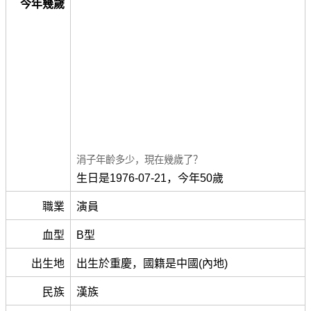
今年幾歲
涓子年齡多少，現在幾歲了？
生日是1976-07-21，今年50歲
職業
演員
血型
B型
出生地
出生於重慶，國籍是中國(內地)
民族
漢族