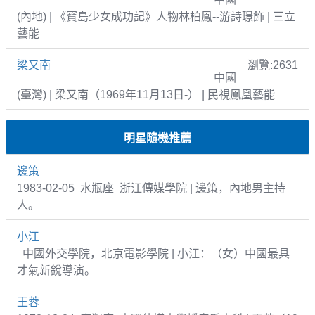
(內地) | 《寶島少女成功記》人物林柏鳳--游詩璟飾 | 三立
藝能
梁又南
瀏覽:2631
中國
(臺灣) | 梁又南（1969年11月13日-） | 民視鳳凰藝能
明星隨機推薦
邊策
1983-02-05 水瓶座 浙江傳媒學院 | 邊策，內地男主持
人。
小江
中國外交學院，北京電影學院 | 小江：（女）中國最具
才氣新銳導演。
王蓉