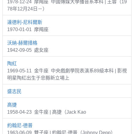
1978-12-24 摩羯座 中國傳媒大學播音系本科 | 王蓉（19
78年12月24日－）
達德利-尼科爾斯
1970-01-01 摩羯座
沃納-赫爾措格
1942-09-05 處女座
陶紅
1969-05-11 金牛座 中央戲劇學院表演系89級本科 | 影視
明星陶紅出生于忠縣新立場上
盛志民
高捷
1958-04-23 金牛座 | 高捷（Jack Kao
約翰尼-德普
1963-06-09 雙子座 | 約翰尼·德普（Johnny Depp）