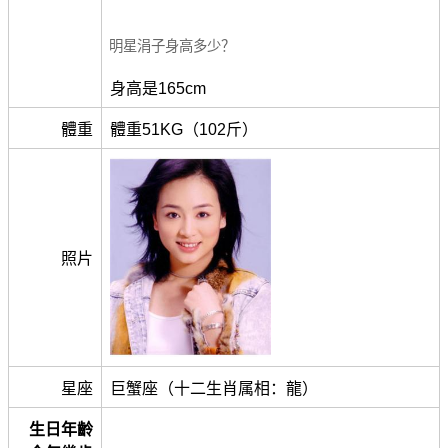
明星涓子身高多少？
身高是165cm
體重
體重51KG（102斤）
照片
星座
巨蟹座（十二生肖属相：龍）
生日年齡