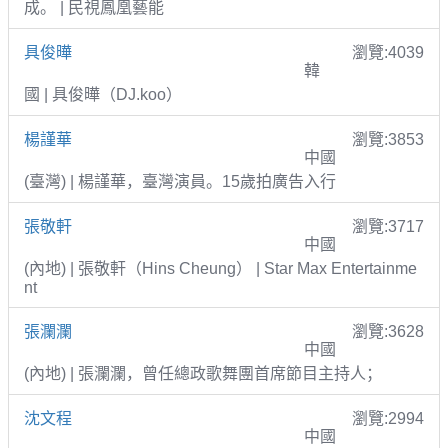
成。 | 民視鳳凰藝能
具俊曄
瀏覽:4039
韓
國 | 具俊曄（DJ.koo）
楊謹華
瀏覽:3853
中國
(臺灣) | 楊謹華，臺灣演員。15歲拍廣告入行
張敬軒
瀏覽:3717
中國
(內地) | 張敬軒（Hins Cheung） | Star Max Entertainme
nt
張瀾瀾
瀏覽:3628
中國
(內地) | 張瀾瀾，曾任總政歌舞團首席節目主持人；
沈文程
瀏覽:2994
中國