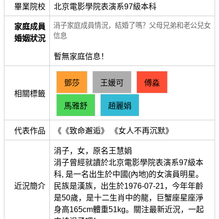
畢業院校
北京電影學院表演系97級本科
涓子家庭成員情況，結婚了嗎？父母兄弟和老公兒女
家庭成員
信息
婚姻狀況
暫無家庭信息！
鄧莎
王媛可
傅淼
相關標籤
馬雅舒
趙麗娟
代表作品
《《致命邂逅》 《女人不再沉默》
涓子，女，原名王慧娟
涓子曾經就讀於北京電影學院表演系97級本
科, 是一名出生於中國(內地)的女演員明星。
近況簡介
民族是漢族，出生於1976-07-21，今年年齡
是50歲，是十二生肖中的龍，巨蟹座星座淨
身高165cm體重51kg。關注最新近況，一起