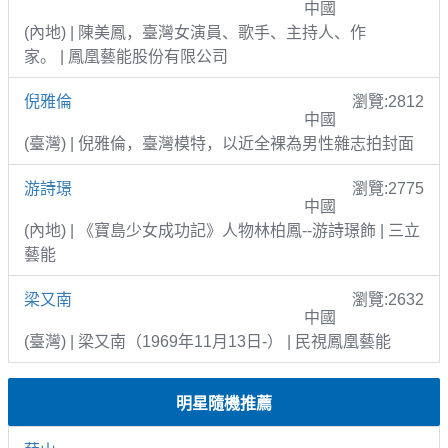
中國
(內地) | 陳美鳳，臺灣女演員、歌手、主持人、作
家。 | 鳳凰藝能股份有限公司
倪雅倫
瀏覽:2812
中國
(臺灣) | 倪雅倫，臺灣模特，以近全裸為男性雜志拍封面
游詩璟
瀏覽:2775
中國
(內地) | 《寶島少女成功記》人物林柏鳳--游詩璟飾 | 三立
藝能
梁又南
瀏覽:2632
中國
(臺灣) | 梁又南（1969年11月13日-） | 民視鳳凰藝能
明星隨機推薦