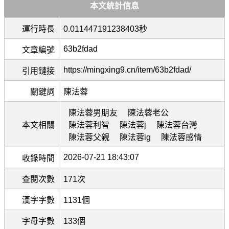
本文統計信息
運行時長
0.011447191238403秒
63b2fdad
文章編號
https://mingxing9.cn/item/63b2fdad/
引用鏈接
關鍵詞
陳法蓉
陳法蓉男朋友
陳法蓉老公
本文相關
陳法蓉利智
陳法蓉j
陳法蓉台灣
陳法蓉父親
陳法蓉ig
陳法蓉感情
2026-07-21 18:43:07
收錄時間
查閱次數
171次
漢字字數
1131個
字母字數
133個