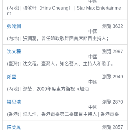
中國
(內地) | 張敬軒（Hins Cheung） | Star Max Entertainme
nt
張瀾瀾
瀏覽:3632
中國
(內地) | 張瀾瀾，曾任總政歌舞團首席節目主持人；
沈文程
瀏覽:2997
中國
(臺灣) | 沈文程，臺灣人，知名藝人、主持人和歌手。
鄭瑩
瀏覽:2949
中國
(內地) | 鄭瑩，2009年度東方衛視《加油！
梁思浩
瀏覽:2870
中國
(香港) | 梁思浩，香港電臺第二臺節目主持人 | 香港電臺
陳美鳳
瀏覽:2857