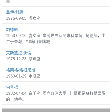
員
喬伊-科恩
1976-09-05 處女座
劉德凱
1953-09-16 處女座 臺灣世界新聞專科學院 | 劉德凱，出
生于臺灣，祖籍山東諸城
艾斯黛拉-沃倫
1978-12-23 摩羯座
格萊格-洛根尼斯
1960-01-29 水瓶座
何景揚
1982-04-04 白羊座 國立政治大學 | 何景揚是蘇打綠樂隊
的吉他手。