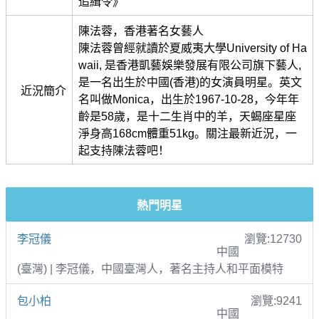
追緝令》
陳法蓉，香港著名女藝人
陳法蓉曾經就讀於夏威夷大學University of Ha
waii, 是香港凱藝娛樂發展有限公司旗下藝人,
是一名出生於中國(香港)的女演員明星。英文
近況簡介
名叫做Monica，出生於1967-10-28，今年年
齡是58歲，是十二生肖中的羊，天蝎座星座
淨身高168cm體重51kg。關注最新近況，一
起支持陳法蓉吧！
熱門明星
李冠儀
瀏覽:12730
中國
(臺灣) | 李冠儀，中國臺灣人，著名主持人和平面模特
包小柏
瀏覽:9241
中國