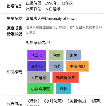
出道時間：1990年，​31年前
出道信息
出道作品：人在邊緣
畢業院校
夏威夷大學University of Hawaii
陳法蓉家庭成員情況，結婚了嗎？父母兄弟和老公兒
家庭成員
女信息
婚姻狀況
暫無家庭信息！
李嘉欣
倪震
朱茵
蔡少芬
洪欣
美麗傳說
相關標籤
人在邊緣
賭城群英會
小寶與康熙
賭俠
《賭俠》 《水月洞天》 《美麗傳說》 《廉政
代表作品