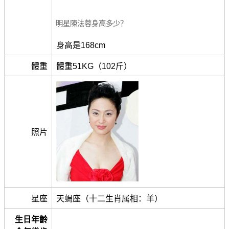
明星陳法蓉身高多少？
身高是168cm
體重
體重51KG（102斤）
照片
星座
天蝎座（十二生肖属相：羊）
生日年齡