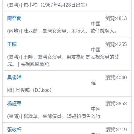
(臺灣) | 包小柏（1967年4月28日出生）
陳亞蘭
瀏覽:4813
中國
(內地) | 陳亞蘭，臺灣女演員、主持人、歌仔戲藝人。
王瞳
瀏覽:4255
中國
(臺灣) | 王瞳，臺灣女演員，男友為同是民視演員的艾
成。 | 民視鳳凰藝能
具俊曄
瀏覽:4040
韓
國 | 具俊曄（DJ.koo）
楊謹華
瀏覽:3853
中國
(臺灣) | 楊謹華，臺灣演員。15歲拍廣告入行
張敬軒
瀏覽:3719