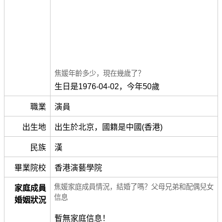
焦媛年齡多少，現在幾歲了？
生日是1976-04-02，今年50歲
職業
演員
出生地
出生於北京，國籍是中國(香港)
民族
漢
畢業院校
香港演藝學院
焦媛家庭成員情況，結婚了嗎？父母兄弟和配偶兒女
家庭成員
信息
婚姻狀況
暫無家庭信息！