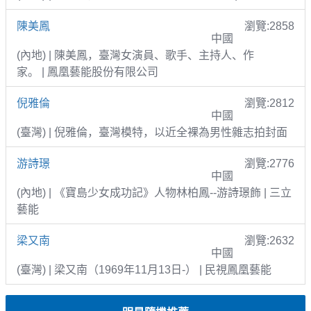
陳美鳳
瀏覽:2858
中國
(內地) | 陳美鳳，臺灣女演員、歌手、主持人、作
家。 | 鳳凰藝能股份有限公司
倪雅倫
瀏覽:2812
中國
(臺灣) | 倪雅倫，臺灣模特，以近全裸為男性雜志拍封面
游詩璟
瀏覽:2776
中國
(內地) | 《寶島少女成功記》人物林柏鳳--游詩璟飾 | 三立
藝能
梁又南
瀏覽:2632
中國
(臺灣) | 梁又南（1969年11月13日-） | 民視鳳凰藝能