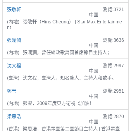
張敬軒
瀏覽:3721
中國
(內地) | 張敬軒（Hins Cheung） | Star Max Entertainme
nt
張瀾瀾
瀏覽:3636
中國
(內地) | 張瀾瀾，曾任總政歌舞團首席節目主持人；
沈文程
瀏覽:2997
中國
(臺灣) | 沈文程，臺灣人，知名藝人、主持人和歌手。
鄭瑩
瀏覽:2951
中國
(內地) | 鄭瑩，2009年度東方衛視《加油！
梁思浩
瀏覽:2870
中國
(香港) | 梁思浩，香港電臺第二臺節目主持人 | 香港電臺