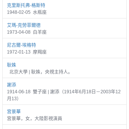
克里斯托弗-格斯特
1948-02-05 水瓶座
艾瑪-克勞菲爾德
1973-04-08 白羊座
尼古爾-埃格特
1972-01-13 摩羯座
耿姝
北京大學 | 耿姝，央視主持人。
謝添
1914-06-18 雙子座 | 謝添（1914年6月18日－2003年12
月13）
宮景華
宮景華，女，大陸影視演員