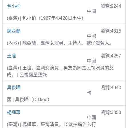
包小柏
瀏覽:9244
中國
(臺灣) | 包小柏（1967年4月28日出生）
陳亞蘭
瀏覽:4815
中國
(內地) | 陳亞蘭，臺灣女演員、主持人、歌仔戲藝人。
王瞳
瀏覽:4257
中國
(臺灣) | 王瞳，臺灣女演員，男友為同是民視演員的艾
成。 | 民視鳳凰藝能
具俊曄
瀏覽:4040
韓
國 | 具俊曄（DJ.koo）
楊謹華
瀏覽:3853
中國
(臺灣) | 楊謹華，臺灣演員。15歲拍廣告入行