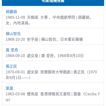
明星隨機推薦
趙麗娟
1965-11-09 天蝎座 大專 、中央戲劇學院 | 趙麗娟，
女，內地演員。
橫山智佐
1968-10-20 射手座 | 橫山智佐，日本著名聲優
蓋·里奇
1968-09-10 處女座 | 蓋·里奇，1968年9月10日
黃正民
1970-09-01 處女座 首爾藝術大學戲劇 | 黃正民（1970
年9月1日——）
葉童
1963-03-08 雙魚座 香港博雅英文書院 | 葉童（Cecilia Y
ip）