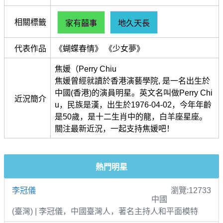
相關標籤
家有囍事
地久天長
代表作品
《蝴蝶春情》 《少女夢》
焦媛（Perry Chiu
焦媛曾經就讀於香港演藝學院, 是一名出生於
中國(香港)的演員明星。英文名叫做Perry Chi
近況簡介
u，民族是漢，出生於1976-04-02，今年年齡
是50歲，是十二生肖中的龍，白羊座星座。
關注最新近況，一起支持焦媛吧！
熱門明星
李冠儀
瀏覽:12733
中國
(臺灣) | 李冠儀，中國臺灣人，著名主持人和平面模特