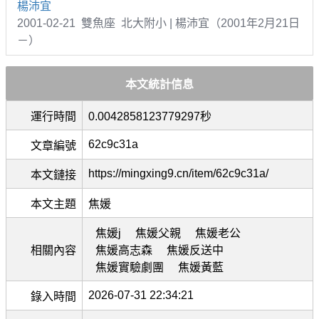
楊沛宜
2001-02-21 雙魚座 北大附小 | 楊沛宜（2001年2月21日
－）
本文統計信息
運行時間
0.0042858123779297秒
62c9c31a
文章編號
https://mingxing9.cn/item/62c9c31a/
本文鏈接
本文主題
焦媛
焦媛j
焦媛父親
焦媛老公
相關內容
焦媛高志森
焦媛反送中
焦媛實驗劇團
焦媛黃藍
2026-07-31 22:34:21
錄入時間