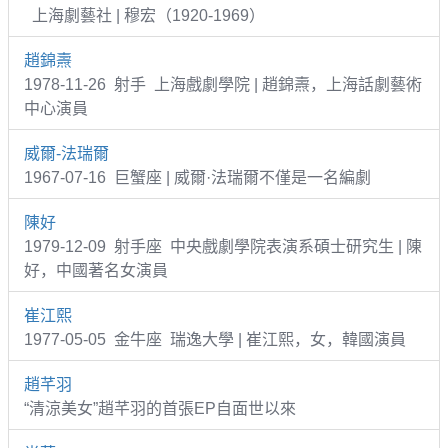
上海劇藝社 | 穆宏（1920-1969）
趙錦燾
1978-11-26 射手 上海戲劇學院 | 趙錦燾，上海話劇藝術
中心演員
威爾-法瑞爾
1967-07-16 巨蟹座 | 威爾·法瑞爾不僅是一名編劇
陳好
1979-12-09 射手座 中央戲劇學院表演系碩士研究生 | 陳
好，中國著名女演員
崔江熙
1977-05-05 金牛座 瑞逸大學 | 崔江熙，女，韓國演員
趙芊羽
“清涼美女”趙芊羽的首張EP自面世以來