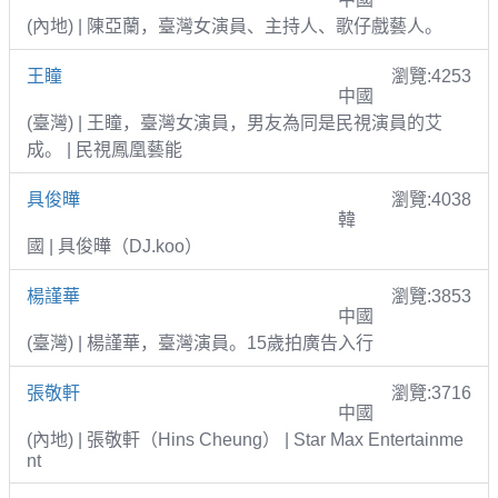
(內地) | 陳亞蘭，臺灣女演員、主持人、歌仔戲藝人。
王瞳
瀏覽:4253
中國
(臺灣) | 王瞳，臺灣女演員，男友為同是民視演員的艾
成。 | 民視鳳凰藝能
具俊曄
瀏覽:4038
韓
國 | 具俊曄（DJ.koo）
楊謹華
瀏覽:3853
中國
(臺灣) | 楊謹華，臺灣演員。15歲拍廣告入行
張敬軒
瀏覽:3716
中國
(內地) | 張敬軒（Hins Cheung） | Star Max Entertainme
nt