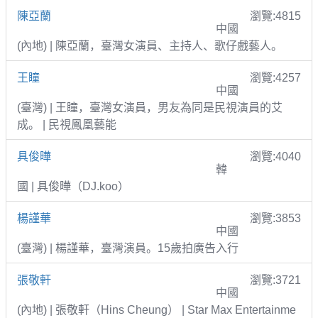
陳亞蘭
瀏覽:4815
中國
(內地) | 陳亞蘭，臺灣女演員、主持人、歌仔戲藝人。
王瞳
瀏覽:4257
中國
(臺灣) | 王瞳，臺灣女演員，男友為同是民視演員的艾
成。 | 民視鳳凰藝能
具俊曄
瀏覽:4040
韓
國 | 具俊曄（DJ.koo）
楊謹華
瀏覽:3853
中國
(臺灣) | 楊謹華，臺灣演員。15歲拍廣告入行
張敬軒
瀏覽:3721
中國
(內地) | 張敬軒（Hins Cheung） | Star Max Entertainme