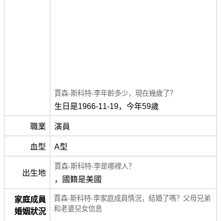
賈森-斯科特-李年齡多少，現在幾歲了？
生日是1966-11-19，今年59歲
職業
演員
血型
A型
賈森-斯科特-李是哪裡人？
出生地
，國籍是美國
賈森-斯科特-李家庭成員情況，結婚了嗎？父母兄弟
家庭成員
和老婆兒女信息
婚姻狀況