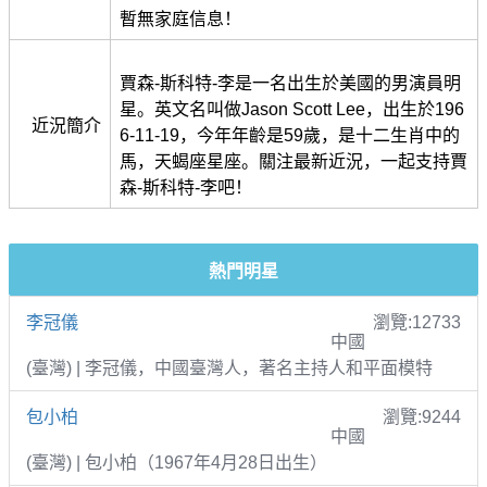
暫無家庭信息！
賈森-斯科特-李是一名出生於美國的男演員明
星。英文名叫做Jason Scott Lee，出生於196
近況簡介
6-11-19，今年年齡是59歲，是十二生肖中的
馬，天蝎座星座。關注最新近況，一起支持賈
森-斯科特-李吧！
熱門明星
李冠儀
瀏覽:12733
中國
(臺灣) | 李冠儀，中國臺灣人，著名主持人和平面模特
包小柏
瀏覽:9244
中國
(臺灣) | 包小柏（1967年4月28日出生）