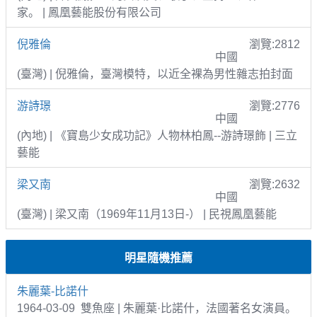
家。 | 鳳凰藝能股份有限公司
倪雅倫
瀏覽:2812
中國
(臺灣) | 倪雅倫，臺灣模特，以近全裸為男性雜志拍封面
游詩璟
瀏覽:2776
中國
(內地) | 《寶島少女成功記》人物林柏鳳--游詩璟飾 | 三立
藝能
梁又南
瀏覽:2632
中國
(臺灣) | 梁又南（1969年11月13日-） | 民視鳳凰藝能
明星隨機推薦
朱麗葉-比諾什
1964-03-09 雙魚座 | 朱麗葉·比諾什，法國著名女演員。