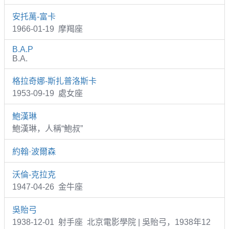
安托萬-富卡
1966-01-19 摩羯座
B.A.P
B.A.
格拉奇娜-斯扎普洛斯卡
1953-09-19 處女座
鮑漢琳
鮑漢琳，人稱“鮑叔”
約翰·波爾森
沃倫-克拉克
1947-04-26 金牛座
吳貽弓
1938-12-01 射手座 北京電影學院 | 吳貽弓，1938年12