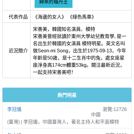
歸來的福丹芝
代表作品
《海邊的女人》 《綠色馬車》
宋善美，韓國知名演員、模特
宋善美曾經就讀於東州大學幼兒教育學, 是一
名出生於韓國的女演員 模特明星。英文名叫
近況簡介
做Seon-mi Song，出生於1975-09-13，今年
年齡是50歲，是十二生肖中的兔，處女座星
座淨身高174cm體重53kg。關注最新近況，
一起支持宋善美吧！
熱門明星
李冠儀
瀏覽:12726
中國
(臺灣) | 李冠儀，中國臺灣人，著名主持人和平面模特