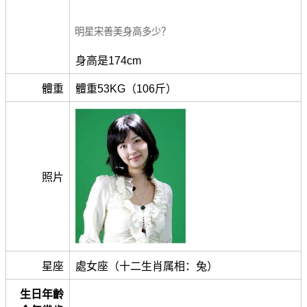
明星宋善美身高多少？
身高是174cm
體重
體重53KG（106斤）
照片
星座
處女座（十二生肖属相：兔）
生日年齡