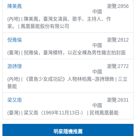
陳美鳳
瀏覽:2856
中國
(內地) | 陳美鳳，臺灣女演員、歌手、主持人、作
家。 | 鳳凰藝能股份有限公司
倪雅倫
瀏覽:2812
中國
(臺灣) | 倪雅倫，臺灣模特，以近全裸為男性雜志拍封面
游詩璟
瀏覽:2772
中國
(內地) | 《寶島少女成功記》人物林柏鳳--游詩璟飾 | 三立
藝能
梁又南
瀏覽:2631
中國
(臺灣) | 梁又南（1969年11月13日-） | 民視鳳凰藝能
明星隨機推薦