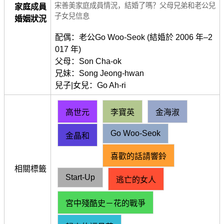
宋善美家庭成員情況，結婚了嗎？父母兄弟和老公兒
家庭成員
子女兒信息
婚姻狀況
配偶：老公Go Woo-Seok (結婚於 2006 年–2
017 年)
父母：Son Cha-ok
兄妹：Song Jeong-hwan
兒子|女兒：Go Ah-ri
高世元
李寶英
金海淑
Go Woo‑Seok
金晶和
喜歡的話請響鈴
相關標籤
Start‑Up
逃亡的女人
宮中殘酷史－花的戰爭