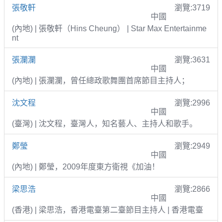
張敬軒
瀏覽:3719
中國
(內地) | 張敬軒（Hins Cheung） | Star Max Entertainme
nt
張瀾瀾
瀏覽:3631
中國
(內地) | 張瀾瀾，曾任總政歌舞團首席節目主持人；
沈文程
瀏覽:2996
中國
(臺灣) | 沈文程，臺灣人，知名藝人、主持人和歌手。
鄭瑩
瀏覽:2949
中國
(內地) | 鄭瑩，2009年度東方衛視《加油！
梁思浩
瀏覽:2866
中國
(香港) | 梁思浩，香港電臺第二臺節目主持人 | 香港電臺