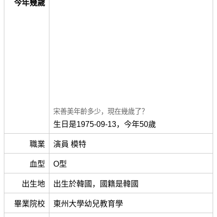
今年幾歲
宋善美年齡多少，現在幾歲了？
生日是1975-09-13，今年50歲
職業
演員 模特
血型
O型
出生地
出生於韓國，國籍是韓國
畢業院校
東州大學幼兒教育學