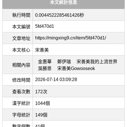
本文統計信息
執行時間
0.0044522285461426秒
5fd470d1
本文編號
https://mingxing9.cn/item/5fd470d1/
文章地址
本文核心
宋善美
金惠華
鄭伊瑞
宋善美我的上流世界
相關內容
吳勝恩
宋善美Gowooseok
2026-07-14 03:09:28
修改時間
查看次數
172次
漢字統計
1044個
字母統計
149個
數字個數
41個