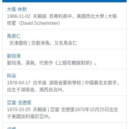
大衛·休默
1966-11-02 天蝎座 貝弗利高中，美國西北大學 | 大衛·
修蒙（David Schwimmer）
馬崇仁
天津戲校 | 京劇凈角。又名馬金仁
劉培清
劉培清，演員，代表作《上錯花轎嫁對郎》。
阿朵
1978-04-17 白羊座 湖南省藝術學校 | 中國著名女歌手，
出生于湖南省、湘西自治州、
亞當·戈德堡
1970-10-25 天蝎座 | 亞當·戈德堡1970年10月25日出生
于美國加利福尼亞州。