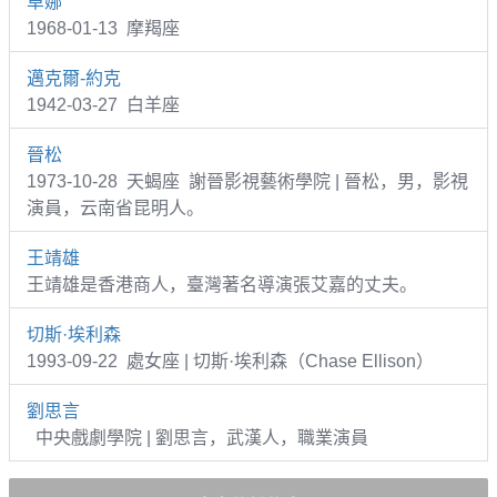
卓娜
1968-01-13 摩羯座
邁克爾-約克
1942-03-27 白羊座
晉松
1973-10-28 天蝎座 謝晉影視藝術學院 | 晉松，男，影視
演員，云南省昆明人。
王靖雄
王靖雄是香港商人，臺灣著名導演張艾嘉的丈夫。
切斯·埃利森
1993-09-22 處女座 | 切斯·埃利森（Chase Ellison）
劉思言
中央戲劇學院 | 劉思言，武漢人，職業演員