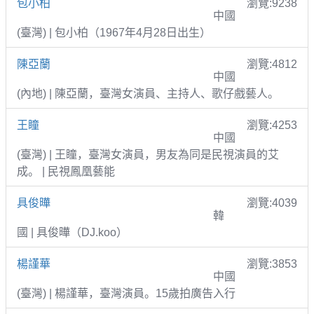
包小柏
瀏覽:9238
中國
(臺灣) | 包小柏（1967年4月28日出生）
陳亞蘭
瀏覽:4812
中國
(內地) | 陳亞蘭，臺灣女演員、主持人、歌仔戲藝人。
王瞳
瀏覽:4253
中國
(臺灣) | 王瞳，臺灣女演員，男友為同是民視演員的艾
成。 | 民視鳳凰藝能
具俊曄
瀏覽:4039
韓
國 | 具俊曄（DJ.koo）
楊謹華
瀏覽:3853
中國
(臺灣) | 楊謹華，臺灣演員。15歲拍廣告入行