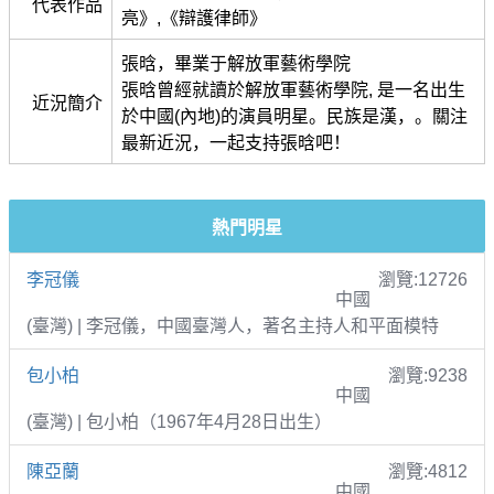
代表作品
亮》,《辯護律師》
張晗，畢業于解放軍藝術學院
張晗曾經就讀於解放軍藝術學院, 是一名出生
近況簡介
於中國(內地)的演員明星。民族是漢，。關注
最新近況，一起支持張晗吧！
熱門明星
李冠儀
瀏覽:12726
中國
(臺灣) | 李冠儀，中國臺灣人，著名主持人和平面模特
包小柏
瀏覽:9238
中國
(臺灣) | 包小柏（1967年4月28日出生）
陳亞蘭
瀏覽:4812
中國