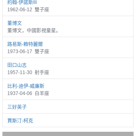
約翰-伊諾斯III
1962-06-12 雙子座
董博文
董博文，中國影視童星。
路易斯-賴特麗爾
1973-06-17 雙子座
田口山志
1957-11-30 射手座
比利-迪伊-威廉斯
1937-04-06 白羊座
三好英子
賈斯汀-柯克