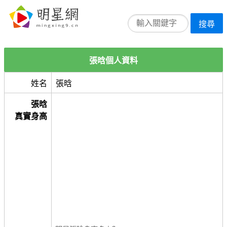
搜尋
張晗個人資料
姓名
張晗
張晗
真實身高