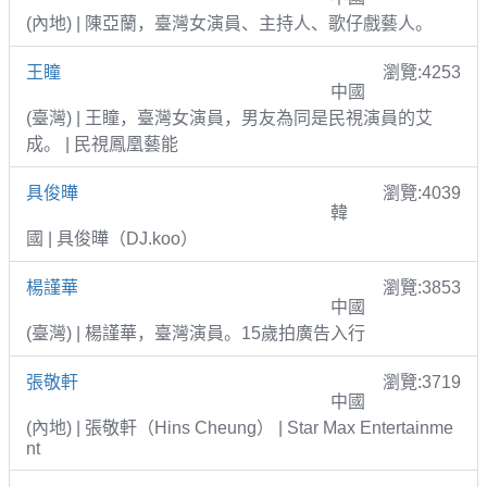
(內地) | 陳亞蘭，臺灣女演員、主持人、歌仔戲藝人。
王瞳
瀏覽:4253
中國
(臺灣) | 王瞳，臺灣女演員，男友為同是民視演員的艾
成。 | 民視鳳凰藝能
具俊曄
瀏覽:4039
韓
國 | 具俊曄（DJ.koo）
楊謹華
瀏覽:3853
中國
(臺灣) | 楊謹華，臺灣演員。15歲拍廣告入行
張敬軒
瀏覽:3719
中國
(內地) | 張敬軒（Hins Cheung） | Star Max Entertainme
nt