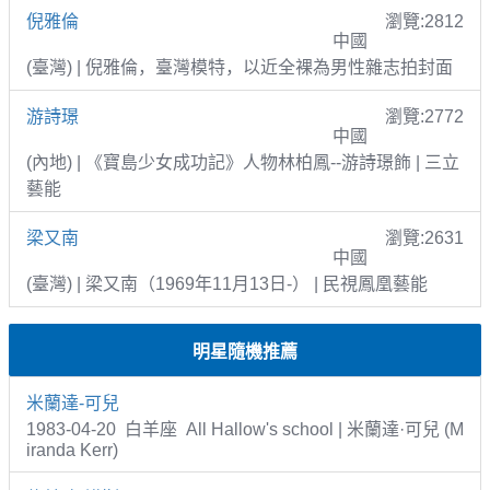
倪雅倫
瀏覽:2812
中國
(臺灣) | 倪雅倫，臺灣模特，以近全裸為男性雜志拍封面
游詩璟
瀏覽:2772
中國
(內地) | 《寶島少女成功記》人物林柏鳳--游詩璟飾 | 三立
藝能
梁又南
瀏覽:2631
中國
(臺灣) | 梁又南（1969年11月13日-） | 民視鳳凰藝能
明星隨機推薦
米蘭達-可兒
1983-04-20 白羊座 All Hallow's school | 米蘭達·可兒 (M
iranda Kerr)