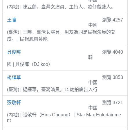
(內地) | 陳亞蘭，臺灣女演員、主持人、歌仔戲藝人。
王瞳
瀏覽:4257
中國
(臺灣) | 王瞳，臺灣女演員，男友為同是民視演員的艾
成。 | 民視鳳凰藝能
具俊曄
瀏覽:4040
韓
國 | 具俊曄（DJ.koo）
楊謹華
瀏覽:3853
中國
(臺灣) | 楊謹華，臺灣演員。15歲拍廣告入行
張敬軒
瀏覽:3721
中國
(內地) | 張敬軒（Hins Cheung） | Star Max Entertainme
nt