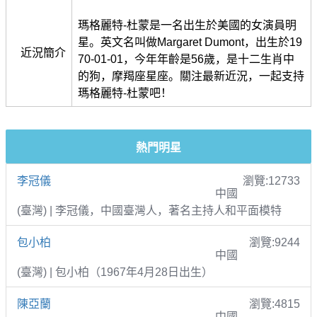
瑪格麗特-杜蒙是一名出生於美國的女演員明
星。英文名叫做Margaret Dumont，出生於19
近況簡介
70-01-01，今年年齡是56歲，是十二生肖中
的狗，摩羯座星座。關注最新近況，一起支持
瑪格麗特-杜蒙吧！
熱門明星
李冠儀
瀏覽:12733
中國
(臺灣) | 李冠儀，中國臺灣人，著名主持人和平面模特
包小柏
瀏覽:9244
中國
(臺灣) | 包小柏（1967年4月28日出生）
陳亞蘭
瀏覽:4815
中國