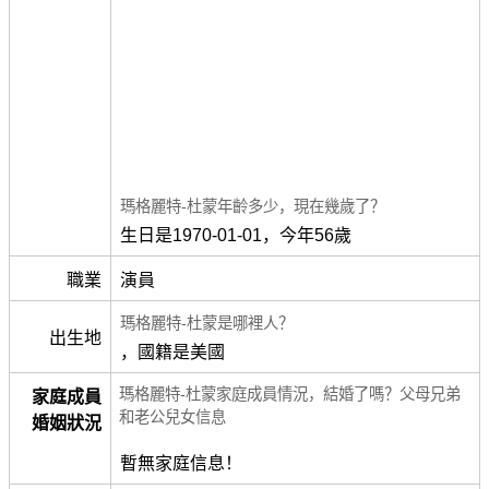
瑪格麗特-杜蒙年齡多少，現在幾歲了？
生日是1970-01-01，今年56歲
職業
演員
瑪格麗特-杜蒙是哪裡人？
出生地
，國籍是美國
瑪格麗特-杜蒙家庭成員情況，結婚了嗎？父母兄弟
家庭成員
和老公兒女信息
婚姻狀況
暫無家庭信息！