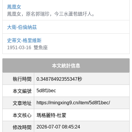
鳳凰女
鳳凰女，原名郭瑞珍，今三水蘆苞鎮圩人。
大衛-伯倫納茲
史蒂文-格里維斯
1951-03-16 雙魚座
本文統計信息
執行時間
0.34878492355347秒
5d8f1bec
本文編號
https://mingxing9.cn/item/5d8f1bec/
文章地址
本文核心
瑪格麗特-杜蒙
2026-07-07 08:45:24
修改時間