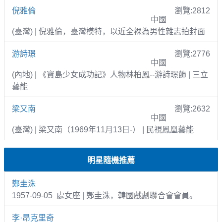
倪雅倫
瀏覽:2812
中國
(臺灣) | 倪雅倫，臺灣模特，以近全裸為男性雜志拍封面
游詩璟
瀏覽:2776
中國
(內地) | 《寶島少女成功記》人物林柏鳳--游詩璟飾 | 三立
藝能
梁又南
瀏覽:2632
中國
(臺灣) | 梁又南（1969年11月13日-） | 民視鳳凰藝能
明星隨機推薦
鄭圭洙
1957-09-05 處女座 | 鄭圭洙，韓國戲劇聯合會會員。
李·昂克里奇