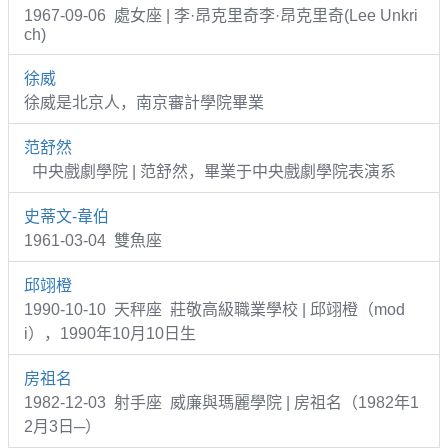
1967-09-06 處女座 | 李·昂克里奇李·昂克里奇(Lee Unkri
ch)
徐威
徐威是北京人，南京審計學院畢業
范舒然
中央戲劇學院 | 范舒然，畢業于中央戲劇學院表演系
史蒂文-韋伯
1961-03-04 雙魚座
邱翊橙
1990-10-10 天秤座 莊敬高級職業學校 | 邱翊橙（mod
i），1990年10月10日生
房祖名
1982-12-03 射手座 威廉與瑪麗學院 | 房祖名（1982年1
2月3日─）