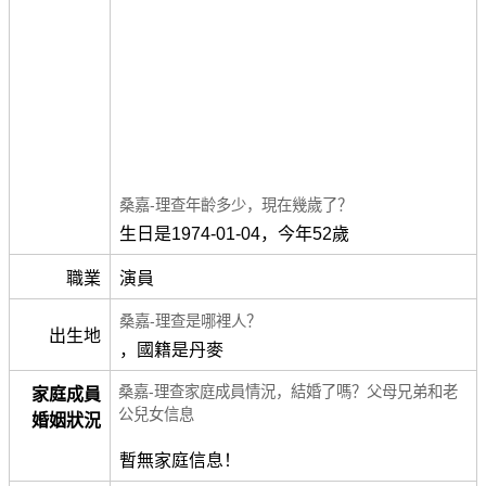
桑嘉-理查年齡多少，現在幾歲了？
生日是1974-01-04，今年52歲
職業
演員
桑嘉-理查是哪裡人？
出生地
，國籍是丹麥
桑嘉-理查家庭成員情況，結婚了嗎？父母兄弟和老
家庭成員
公兒女信息
婚姻狀況
暫無家庭信息！