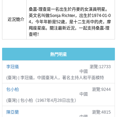
桑嘉-理查是一名出生於丹麥的女演員明星。
英文名叫做Sonja Richter，出生於1974-01-0
近況簡介
4，今年年齡是52歲，是十二生肖中的虎，摩
羯座星座。關注最新近況，一起支持桑嘉-理
查吧！
熱門明星
李冠儀
瀏覽:12733
中國
(臺灣) | 李冠儀，中國臺灣人，著名主持人和平面模特
包小柏
瀏覽:9244
中國
(臺灣) | 包小柏（1967年4月28日出生）
陳亞蘭
瀏覽:4815
中國