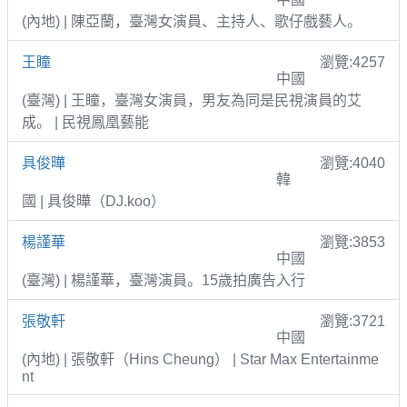
(內地) | 陳亞蘭，臺灣女演員、主持人、歌仔戲藝人。
王瞳
瀏覽:4257
中國
(臺灣) | 王瞳，臺灣女演員，男友為同是民視演員的艾
成。 | 民視鳳凰藝能
具俊曄
瀏覽:4040
韓
國 | 具俊曄（DJ.koo）
楊謹華
瀏覽:3853
中國
(臺灣) | 楊謹華，臺灣演員。15歲拍廣告入行
張敬軒
瀏覽:3721
中國
(內地) | 張敬軒（Hins Cheung） | Star Max Entertainme
nt