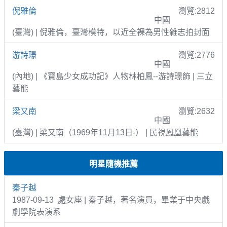
倪雅倫
瀏覽:2812
中國
(臺灣) | 倪雅倫，臺灣模特，以近全裸為男性雜志拍封面
游詩璟
瀏覽:2776
中國
(內地) | 《寶島少女成功記》人物林柏鳳--游詩璟飾 | 三立
藝能
梁又南
瀏覽:2632
中國
(臺灣) | 梁又南（1969年11月13日-） | 民視鳳凰藝能
明星隨機推薦
秦子越
1987-09-13 處女座 | 秦子越，著名演員，畢業于中央戲
劇學院表演系