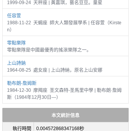
1999-09-24 天秤座 | 黃嘉琪，藝名豆豆。童星
任容萱
1988-11-22 天蝎座 師大人類發展學系 | 任容萱（Kirste
n）
零點樂隊
零點樂隊是中國最優秀的搖滾樂隊之一。
上山詩鈉
1964-08-25 處女座 | 上山詩納，原名上山安娜
勒布朗-詹姆斯
1984-12-30 摩羯座 圣文森特-圣馬里中學 | 勒布朗·詹姆
斯（1984年12月30日—）
本文統計信息
執行時間
0.004572868347168秒