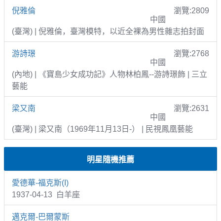
倪雅倫
瀏覽:2809
中國
(臺灣) | 倪雅倫，臺灣模特，以近全裸為男性雜志拍封面
游詩璟
瀏覽:2768
中國
(內地) | 《寶島少女成功記》人物林柏鳳--游詩璟飾 | 三立
藝能
梁又南
瀏覽:2631
中國
(臺灣) | 梁又南（1969年11月13日-） | 民視鳳凰藝能
明星隨機推薦
愛德華-福克斯(I)
1937-04-13 白羊座
邁克爾-巴爾蒙斯