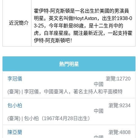
霍伊特-阿克斯頓是一名出生於美國的男演員
明星。英文名叫做Hoyt Axton，出生於1938-0
近況簡介
3-25，今年年齡是88歲，是十二生肖中的
虎，白羊座星座。關注最新近況，一起支持霍
伊特-阿克斯頓吧！
熱門明星
李冠儀
瀏覽:12720
中國
(臺灣) | 李冠儀，中國臺灣人，著名主持人和平面模特
包小柏
瀏覽:9234
中國
(臺灣) | 包小柏（1967年4月28日出生）
陳亞蘭
瀏覽:4808
中國