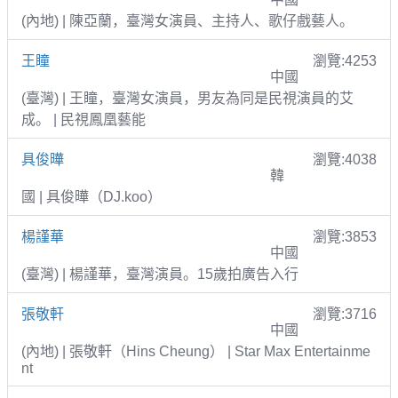
(內地) | 陳亞蘭，臺灣女演員、主持人、歌仔戲藝人。
王瞳
瀏覽:4253
中國
(臺灣) | 王瞳，臺灣女演員，男友為同是民視演員的艾
成。 | 民視鳳凰藝能
具俊曄
瀏覽:4038
韓
國 | 具俊曄（DJ.koo）
楊謹華
瀏覽:3853
中國
(臺灣) | 楊謹華，臺灣演員。15歲拍廣告入行
張敬軒
瀏覽:3716
中國
(內地) | 張敬軒（Hins Cheung） | Star Max Entertainme
nt