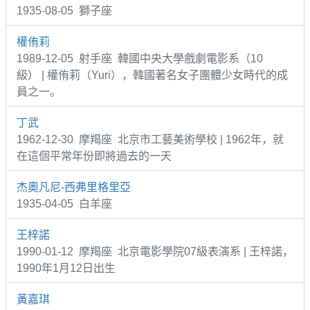
1935-08-05 獅子座
權侑莉
1989-12-05 射手座 韓國中央大學戲劇電影系（10
級） | 權侑莉（Yuri），韓國著名女子團體少女時代的成
員之一。
丁武
1962-12-30 摩羯座 北京市工藝美術學校 | 1962年，就
在這個平常年份即將過去的一天
杰奧凡尼-西弗里格里亞
1935-04-05 白羊座
王梓諾
1990-01-12 摩羯座 北京電影學院07級表演系 | 王梓諾，
1990年1月12日出生
黃嘉琪