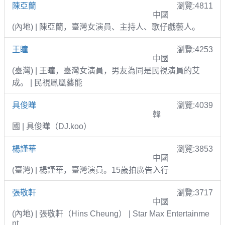
陳亞蘭
瀏覽:4811
中國
(內地) | 陳亞蘭，臺灣女演員、主持人、歌仔戲藝人。
王瞳
瀏覽:4253
中國
(臺灣) | 王瞳，臺灣女演員，男友為同是民視演員的艾
成。 | 民視鳳凰藝能
具俊曄
瀏覽:4039
韓
國 | 具俊曄（DJ.koo）
楊謹華
瀏覽:3853
中國
(臺灣) | 楊謹華，臺灣演員。15歲拍廣告入行
張敬軒
瀏覽:3717
中國
(內地) | 張敬軒（Hins Cheung） | Star Max Entertainme
nt