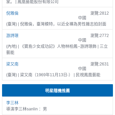
家。 | 鳳凰藝能股份有限公司
倪雅倫
瀏覽:2812
中國
(臺灣) | 倪雅倫，臺灣模特，以近全裸為男性雜志拍封面
游詩璟
瀏覽:2772
中國
(內地) | 《寶島少女成功記》人物林柏鳳--游詩璟飾 | 三立
藝能
梁又南
瀏覽:2631
中國
(臺灣) | 梁又南（1969年11月13日-） | 民視鳳凰藝能
明星隨機推薦
李三林
導演李三林sanlin ：男