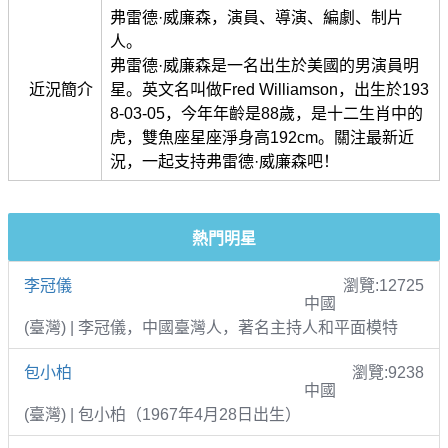
弗雷德·威廉森，演員、導演、編劇、制片
人。
弗雷德·威廉森是一名出生於美國的男演員明
近況簡介
星。英文名叫做Fred Williamson，出生於193
8-03-05，今年年齡是88歲，是十二生肖中的
虎，雙魚座星座淨身高192cm。關注最新近
況，一起支持弗雷德·威廉森吧！
熱門明星
李冠儀
瀏覽:12725
中國
(臺灣) | 李冠儀，中國臺灣人，著名主持人和平面模特
包小柏
瀏覽:9238
中國
(臺灣) | 包小柏（1967年4月28日出生）