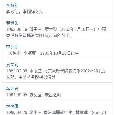
李殿朗
李殿朗，李翰祥之女
葉世榮
1963-08-19 獅子座 | 葉世榮（1963年8月19日一）中國
香港殿堂級搖滾樂隊Beyond的鼓手。
李運慶
天秤座 | 李運慶，1980年10月20日出生
馬文龍
1982-02-08 水瓶座 北京電影學院表演系2002本科 | 馬
文龍，中國著名影視男演員
葉羿君
1984-09-05 處女座 | 未出道時
林憶蓮
1966-04-26 金牛座 香港瑪麗諾中學 | 林憶蓮（Sandy L