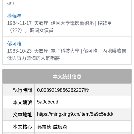
am
樸韓星
1984-11-17 天蝎座 建國大學電影藝術系 | 樸韓星
（???），韓國女演員
郁可唯
1983-10-23 天蝎座 電子科技大學 | 郁可唯，內地樂壇偶
像與實力兼備的人氣唱將
本文統計信息
執行時間
0.0039219856262207秒
5a9c5edd
本文編號
https://mingxing9.cn/item/5a9c5edd/
文章地址
本文核心
弗雷德·威廉森