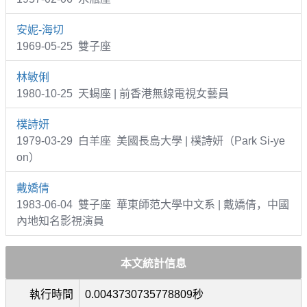
安妮-海切
1969-05-25 雙子座
林敏俐
1980-10-25 天蝎座 | 前香港無線電視女藝員
樸詩妍
1979-03-29 白羊座 美國長島大學 | 樸詩妍（Park Si-ye
on）
戴嬌倩
1983-06-04 雙子座 華東師范大學中文系 | 戴嬌倩，中國
內地知名影視演員
本文統計信息
執行時間
0.0043730735778809秒