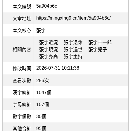
5a904b6c
本文編號
https://mingxing9.cn/item/5a904b6c/
文章地址
本文核心
張宇
張宇近況
張宇退休
張宇十一郎
相關內容
張宇現況
張宇過世
張宇兒子
張宇身高
張宇主持
2026-07-31 10:11:38
修改時間
查看次數
286次
漢字統計
1047個
字母統計
107個
數字個數
30個
其他合計
95個