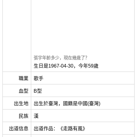
張宇年齡多少，現在幾歲了？
生日是1967-04-30，今年59歲
職業
歌手
血型
B型
出生地
出生於臺灣，國籍是中國(臺灣)
民族
漢
出道信息
出道作品：《走路有風》