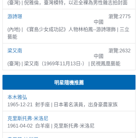
(臺灣) | 倪雅倫，臺灣模特，以近全裸為男性雜志拍封面
游詩璟
瀏覽:2775
中國
(內地) | 《寶島少女成功記》人物林柏鳳--游詩璟飾 | 三立
藝能
梁又南
瀏覽:2632
中國
(臺灣) | 梁又南（1969年11月13日-） | 民視鳳凰藝能
明星隨機推薦
本木雅弘
1965-12-21 射手座 | 日本著名演員，出身豪農家族
克里斯托弗·米洛尼
1961-04-02 白羊座 | 克里斯托弗·米洛尼