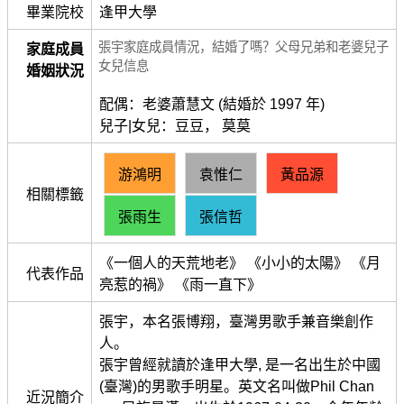
畢業院校
逢甲大學
張宇家庭成員情況，結婚了嗎？父母兄弟和老婆兒子
家庭成員
女兒信息
婚姻狀況
配偶：老婆蕭慧文 (結婚於 1997 年)
兒子|女兒：豆豆， 莫莫
游鴻明
袁惟仁
黃品源
相關標籤
張雨生
張信哲
《一個人的天荒地老》 《小小的太陽》 《月
代表作品
亮惹的禍》 《雨一直下》
張宇，本名張博翔，臺灣男歌手兼音樂創作
人。
張宇曾經就讀於逢甲大學, 是一名出生於中國
(臺灣)的男歌手明星。英文名叫做Phil Chan
近況簡介