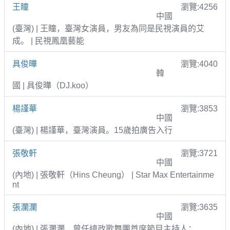
王瞳
瀏覽:4256
中國
(臺灣) | 王瞳，臺灣女演員，男友為同是民視演員的艾
成。 | 民視鳳凰藝能
具俊曄
瀏覽:4040
韓
國 | 具俊曄（DJ.koo）
楊謹華
瀏覽:3853
中國
(臺灣) | 楊謹華，臺灣演員。15歲拍廣告入行
張敬軒
瀏覽:3721
中國
(內地) | 張敬軒（Hins Cheung） | Star Max Entertainme
nt
張瀾瀾
瀏覽:3635
中國
(內地) | 張瀾瀾，曾任總政歌舞團首席節目主持人；