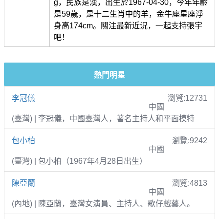
g，民族是漢，出生於1967-04-30，今年年齡
是59歲，是十二生肖中的羊，金牛座星座淨
身高174cm。關注最新近況，一起支持張宇
吧！
熱門明星
李冠儀
瀏覽:12731
中國
(臺灣) | 李冠儀，中國臺灣人，著名主持人和平面模特
包小柏
瀏覽:9242
中國
(臺灣) | 包小柏（1967年4月28日出生）
陳亞蘭
瀏覽:4813
中國
(內地) | 陳亞蘭，臺灣女演員、主持人、歌仔戲藝人。