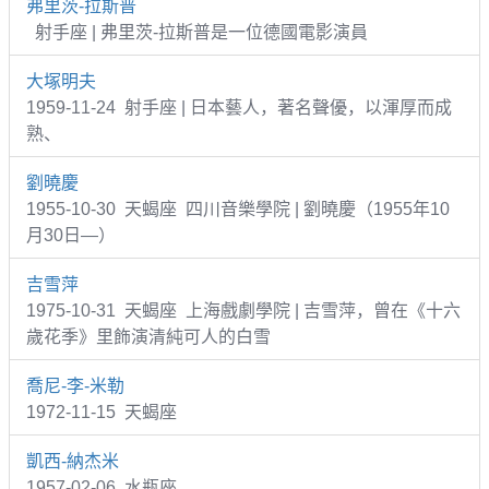
弗里茨-拉斯普
射手座 | 弗里茨-拉斯普是一位德國電影演員
大塚明夫
1959-11-24 射手座 | 日本藝人，著名聲優，以渾厚而成
熟、
劉曉慶
1955-10-30 天蝎座 四川音樂學院 | 劉曉慶（1955年10
月30日—）
吉雪萍
1975-10-31 天蝎座 上海戲劇學院 | 吉雪萍，曾在《十六
歲花季》里飾演清純可人的白雪
喬尼-李-米勒
1972-11-15 天蝎座
凱西-納杰米
1957-02-06 水瓶座