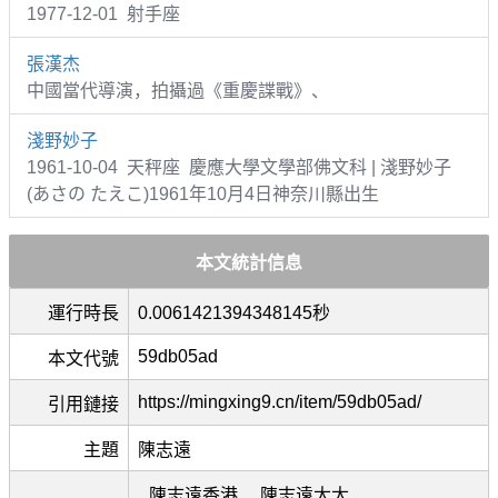
1977-12-01 射手座
張漢杰
中國當代導演，拍攝過《重慶諜戰》、
淺野妙子
1961-10-04 天秤座 慶應大學文學部佛文科 | 淺野妙子
(あさの たえこ)1961年10月4日神奈川縣出生
本文統計信息
運行時長
0.0061421394348145秒
59db05ad
本文代號
https://mingxing9.cn/item/59db05ad/
引用鏈接
主題
陳志遠
陳志遠香港
陳志遠太太