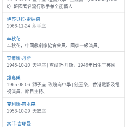
k）韓國著名流行歌手兼全能藝人
伊莎貝拉-雷納德
1966-11-24 射手座
辛秋花
辛秋花，中國戲劇家協會會員、國家一級演員。
查爾斯·丹斯
1946-10-10 天秤座 | 查爾斯·丹斯，1946年出生于英國
錢嘉樂
1965-08-06 獅子座 玫瑰崗中學 | 錢嘉樂，香港電影及電
視演員、節目主持、
克利斯-萊本森
1953-10-29 天蝎座
索菲-吉耶曼