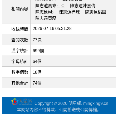
陳志遠馬來西亞
陳志遠陳嘉倩
相關內容
陳志遠tvb
陳志遠棒球
陳志遠桃園
陳志遠黃磊
2026-07-16 05:31:28
收錄時間
查閱次數
77次
漢字統計
699個
字母統計
64個
數字個數
18個
其他合計
74個
Copyright © 2020 明星網. mingxing9.cn
本網站內容不得轉載、公開播送或公開傳輸。