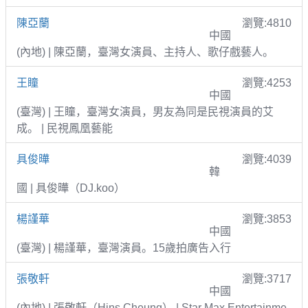
陳亞蘭
瀏覽:4810
中國
(內地) | 陳亞蘭，臺灣女演員、主持人、歌仔戲藝人。
王瞳
瀏覽:4253
中國
(臺灣) | 王瞳，臺灣女演員，男友為同是民視演員的艾
成。 | 民視鳳凰藝能
具俊曄
瀏覽:4039
韓
國 | 具俊曄（DJ.koo）
楊謹華
瀏覽:3853
中國
(臺灣) | 楊謹華，臺灣演員。15歲拍廣告入行
張敬軒
瀏覽:3717
中國
(內地) | 張敬軒（Hins Cheung） | Star Max Entertainme