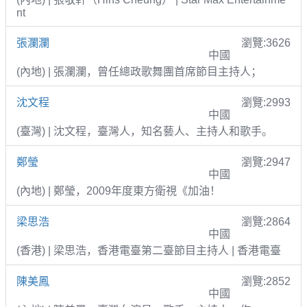
nt
張瀾瀾
瀏覽:3626
中國
(內地) | 張瀾瀾，曾任總政歌舞團首席節目主持人；
沈文程
瀏覽:2993
中國
(臺灣) | 沈文程，臺灣人，知名藝人、主持人和歌手。
鄭瑩
瀏覽:2947
中國
(內地) | 鄭瑩，2009年度東方衛視《加油！
梁思浩
瀏覽:2864
中國
(香港) | 梁思浩，香港電臺第二臺節目主持人 | 香港電臺
陳美鳳
瀏覽:2852
中國