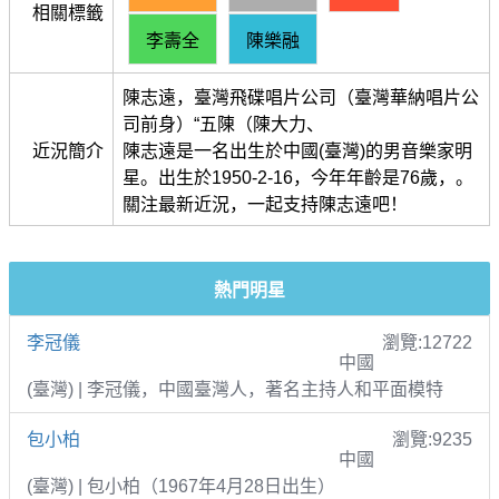
相關標籤
李壽全
陳樂融
陳志遠，臺灣飛碟唱片公司（臺灣華納唱片公
司前身）“五陳（陳大力、
近況簡介
陳志遠是一名出生於中國(臺灣)的男音樂家明
星。出生於1950-2-16，今年年齡是76歲，。
關注最新近況，一起支持陳志遠吧！
熱門明星
李冠儀
瀏覽:12722
中國
(臺灣) | 李冠儀，中國臺灣人，著名主持人和平面模特
包小柏
瀏覽:9235
中國
(臺灣) | 包小柏（1967年4月28日出生）