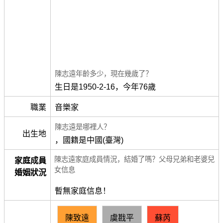
陳志遠年齡多少，現在幾歲了？
生日是1950-2-16，今年76歲
職業
音樂家
陳志遠是哪裡人？
出生地
，國籍是中國(臺灣)
陳志遠家庭成員情況，結婚了嗎？父母兄弟和老婆兒
家庭成員
女信息
婚姻狀況
暫無家庭信息！
陳致遠
虞戡平
蘇芮