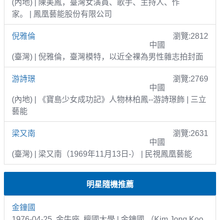
(內地) | 陳美鳳，臺灣女演員、歌手、主持人、作
家。 | 鳳凰藝能股份有限公司
倪雅倫
瀏覽:2812
中國
(臺灣) | 倪雅倫，臺灣模特，以近全裸為男性雜志拍封面
游詩璟
瀏覽:2769
中國
(內地) | 《寶島少女成功記》人物林柏鳳--游詩璟飾 | 三立
藝能
梁又南
瀏覽:2631
中國
(臺灣) | 梁又南（1969年11月13日-） | 民視鳳凰藝能
明星隨機推薦
金鐘國
1976-04-25 金牛座 檀國大學 | 金鐘國 （Kim Jong Koo