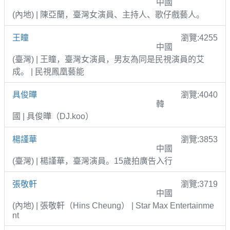
中國
(內地) | 陳亞蘭，臺灣女演員、主持人、歌仔戲藝人。
王瞳
瀏覽:4255
中國
(臺灣) | 王瞳，臺灣女演員，男友為同是民視演員的艾
成。 | 民視鳳凰藝能
具俊曄
瀏覽:4040
韓
國 | 具俊曄（DJ.koo）
楊謹華
瀏覽:3853
中國
(臺灣) | 楊謹華，臺灣演員。15歲拍廣告入行
張敬軒
瀏覽:3719
中國
(內地) | 張敬軒（Hins Cheung） | Star Max Entertainme
nt