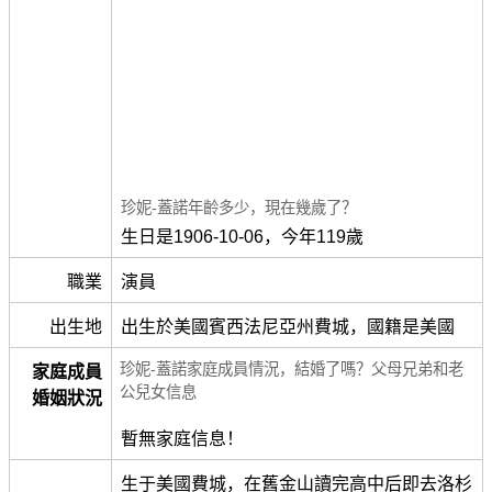
珍妮-蓋諾年齡多少，現在幾歲了？
生日是1906-10-06，今年119歲
職業
演員
出生地
出生於美國賓西法尼亞州費城，國籍是美國
珍妮-蓋諾家庭成員情況，結婚了嗎？父母兄弟和老
家庭成員
公兒女信息
婚姻狀況
暫無家庭信息！
生于美國費城，在舊金山讀完高中后即去洛杉