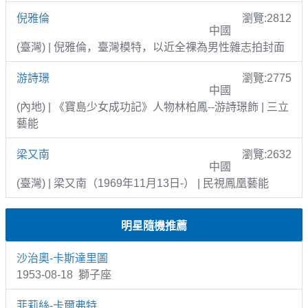
倪雅倫
瀏覽:2812
中國
(臺灣) | 倪雅倫，臺灣模特，以近全裸為男性雜志拍封面
游詩璟
瀏覽:2775
中國
(內地) | 《寶島少女成功記》人物林柏鳳--游詩璟飾 | 三立
藝能
梁又南
瀏覽:2632
中國
(臺灣) | 梁又南（1969年11月13日-） | 民視鳳凰藝能
明星隨機推薦
沙治奧-卡斯達里圖
1953-08-18 獅子座
菲莉絲-卡爾弗特