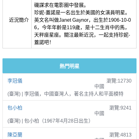
磯謀求在電影圈中發展。
珍妮-蓋諾是一名出生於美國的女演員明星。
近況簡介
英文名叫做Janet Gaynor，出生於1906-10-0
6，今年年齡是119歲，是十二生肖中的馬，
天秤座星座。關注最新近況，一起支持珍妮-
蓋諾吧！
熱門明星
李冠儀
瀏覽:12730
中國
(臺灣) | 李冠儀，中國臺灣人，著名主持人和平面模特
包小柏
瀏覽:9241
中國
(臺灣) | 包小柏（1967年4月28日出生）
陳亞蘭
瀏覽:4813