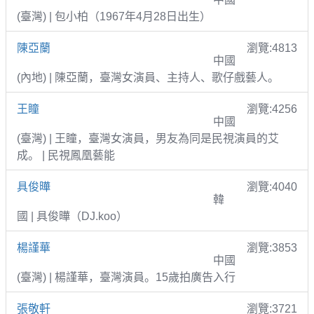
(臺灣) | 包小柏（1967年4月28日出生）
陳亞蘭
瀏覽:4813
中國
(內地) | 陳亞蘭，臺灣女演員、主持人、歌仔戲藝人。
王瞳
瀏覽:4256
中國
(臺灣) | 王瞳，臺灣女演員，男友為同是民視演員的艾
成。 | 民視鳳凰藝能
具俊曄
瀏覽:4040
韓
國 | 具俊曄（DJ.koo）
楊謹華
瀏覽:3853
中國
(臺灣) | 楊謹華，臺灣演員。15歲拍廣告入行
張敬軒
瀏覽:3721