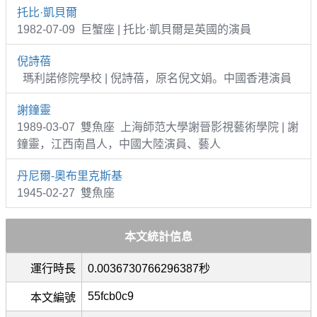
托比·凱貝爾
1982-07-09 巨蟹座 | 托比·凱貝爾是英國的演員
倪詩蓓
瑪利諾修院學校 | 倪詩蓓，原名倪文娟。中國香港演員
謝鐘靈
1989-03-07 雙魚座 上海師范大學謝晉影視藝術學院 | 謝
鐘靈，江西南昌人，中國大陸演員、藝人
丹尼爾-奧布里克斯基
1945-02-27 雙魚座
本文統計信息
運行時長
0.0036730766296387秒
55fcb0c9
本文編號