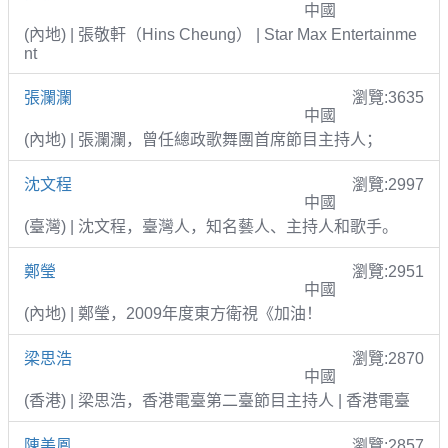
中國
(內地) | 張敬軒（Hins Cheung） | Star Max Entertainme
nt
張瀾瀾
瀏覽:3635
中國
(內地) | 張瀾瀾，曾任總政歌舞團首席節目主持人；
沈文程
瀏覽:2997
中國
(臺灣) | 沈文程，臺灣人，知名藝人、主持人和歌手。
鄭瑩
瀏覽:2951
中國
(內地) | 鄭瑩，2009年度東方衛視《加油！
梁思浩
瀏覽:2870
中國
(香港) | 梁思浩，香港電臺第二臺節目主持人 | 香港電臺
陳美鳳
瀏覽:2857