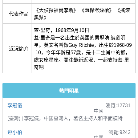
《大偵探福爾摩斯》 《兩桿老煙槍》 《搖滾
代表作品
黑幫》
蓋·里奇，1968年9月10日
蓋·里奇是一名出生於英國的男導演 編劇明
星。英文名叫做Guy Ritchie，出生於1968-09
近況簡介
-10，今年年齡是57歲，是十二生肖中的猴，
處女座星座。關注最新近況，一起支持蓋·里
奇吧！
熱門明星
李冠儀
瀏覽:12731
中國
(臺灣) | 李冠儀，中國臺灣人，著名主持人和平面模特
包小柏
瀏覽:9242
中國