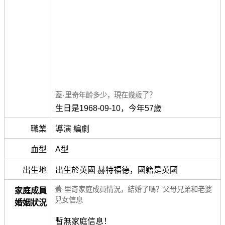
蓋·里奇年齡多少，現在幾歲了？
生日是1968-09-10，今年57歲
職業
導演 編劇
血型
A型
出生地
出生於英國 赫特福德，國籍是英國
蓋·里奇家庭成員情況，結婚了嗎？父母兄弟和老婆
家庭成員
兒女信息
婚姻狀況
暫無家庭信息！