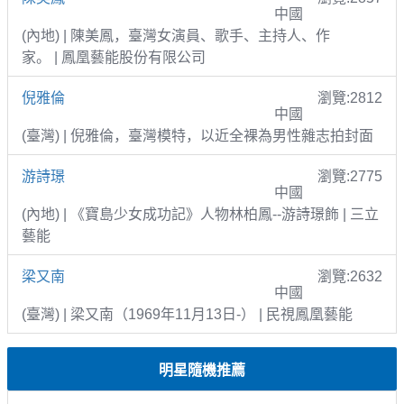
中國
(內地) | 陳美鳳，臺灣女演員、歌手、主持人、作
家。 | 鳳凰藝能股份有限公司
倪雅倫
瀏覽:2812
中國
(臺灣) | 倪雅倫，臺灣模特，以近全裸為男性雜志拍封面
游詩璟
瀏覽:2775
中國
(內地) | 《寶島少女成功記》人物林柏鳳--游詩璟飾 | 三立
藝能
梁又南
瀏覽:2632
中國
(臺灣) | 梁又南（1969年11月13日-） | 民視鳳凰藝能
明星隨機推薦