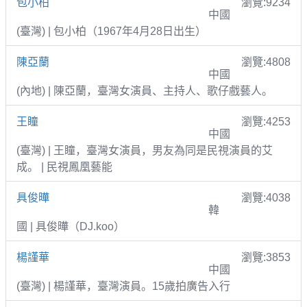
包小柏
瀏覽:9234
中國
(臺灣) | 包小柏（1967年4月28日出生）
陳亞蘭
瀏覽:4808
中國
(內地) | 陳亞蘭，臺灣女演員、主持人、歌仔戲藝人。
王瞳
瀏覽:4253
中國
(臺灣) | 王瞳，臺灣女演員，男友為同是民視演員的艾
成。 | 民視鳳凰藝能
具俊曄
瀏覽:4038
韓
國 | 具俊曄（DJ.koo）
楊謹華
瀏覽:3853
中國
(臺灣) | 楊謹華，臺灣演員。15歲拍廣告入行