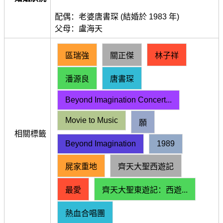
配偶：老婆唐書琛 (結婚於 1983 年)
父母：盧海天
區瑞強
關正傑
林子祥
潘源良
唐書琛
Beyond Imagination Concert...
Movie to Music
願
相關標籤
Beyond Imagination
1989
屍家重地
齊天大聖西遊記
最愛
齊天大聖東遊記：西遊...
熱血合唱團