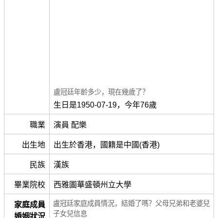
盧冠廷年齡多少，現在幾歲了？
生日是1950-07-19，今年76歲
職業
演員 配樂
出生地
出生於香港，國籍是中國(香港)
民族
漢族
畢業院校
西雅圖華盛頓州立大學
盧冠廷家庭成員情況，結婚了嗎？父母兄弟和老婆兒
家庭成員
子女兒信息
婚姻狀況