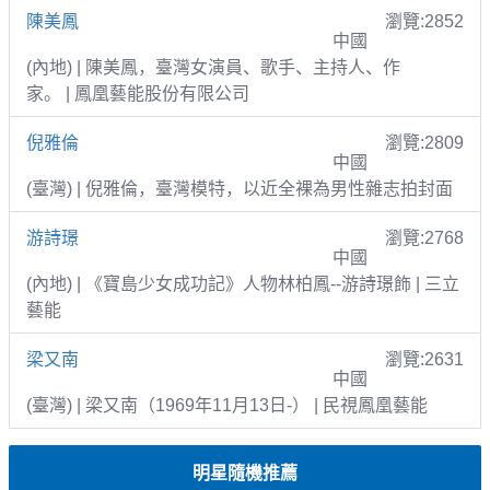
陳美鳳
瀏覽:2852
中國
(內地) | 陳美鳳，臺灣女演員、歌手、主持人、作
家。 | 鳳凰藝能股份有限公司
倪雅倫
瀏覽:2809
中國
(臺灣) | 倪雅倫，臺灣模特，以近全裸為男性雜志拍封面
游詩璟
瀏覽:2768
中國
(內地) | 《寶島少女成功記》人物林柏鳳--游詩璟飾 | 三立
藝能
梁又南
瀏覽:2631
中國
(臺灣) | 梁又南（1969年11月13日-） | 民視鳳凰藝能
明星隨機推薦