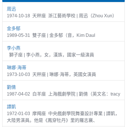
周迅
1974-10-18 天秤座 浙江藝術學校 | 周迅（Zhou Xun）
金多郁
1989-05-31 雙子座 | 金多郁（音，Kim Daul
李小燕
獅子座 | 李小燕，女，漢族，國家一級演員
琳娜·海蒂
1973-10-03 天秤座 | 琳娜·海蒂，英國女演員
劉倩
1987-04-02 白羊座 上海戲劇學院 | 劉倩（英文名：tracy
譚凱
1972-01-03 摩羯座 中央戲劇學院舞臺設計專業 | 譚凱，
大陸男演員。他是《鳳穿牡丹》里的羅志襄、