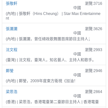
張敬軒
瀏覽:3716
中國
(內地) | 張敬軒（Hins Cheung） | Star Max Entertainme
nt
張瀾瀾
瀏覽:3626
中國
(內地) | 張瀾瀾，曾任總政歌舞團首席節目主持人；
沈文程
瀏覽:2993
中國
(臺灣) | 沈文程，臺灣人，知名藝人、主持人和歌手。
鄭瑩
瀏覽:2946
中國
(內地) | 鄭瑩，2009年度東方衛視《加油！
梁思浩
瀏覽:2864
中國
(香港) | 梁思浩，香港電臺第二臺節目主持人 | 香港電臺