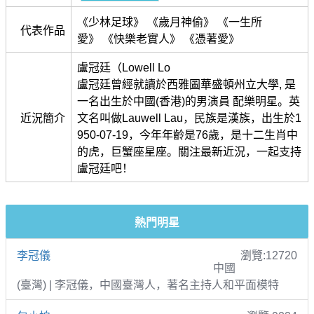
《少林足球》 《歲月神偷》 《一生所
代表作品
愛》 《快樂老實人》 《憑著愛》
盧冠廷（Lowell Lo
盧冠廷曾經就讀於西雅圖華盛頓州立大學, 是
一名出生於中國(香港)的男演員 配樂明星。英
近況簡介
文名叫做Lauwell Lau，民族是漢族，出生於1
950-07-19，今年年齡是76歲，是十二生肖中
的虎，巨蟹座星座。關注最新近況，一起支持
盧冠廷吧！
熱門明星
李冠儀
瀏覽:12720
中國
(臺灣) | 李冠儀，中國臺灣人，著名主持人和平面模特