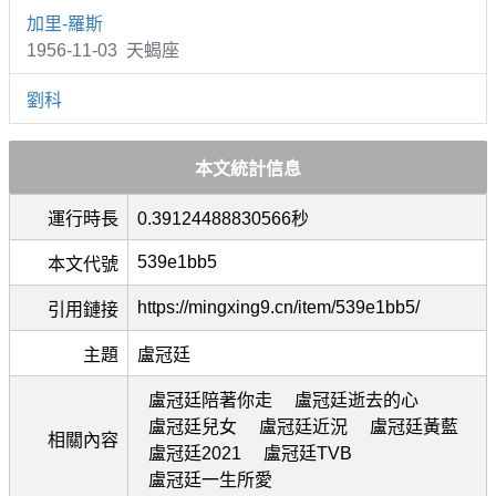
加里-羅斯
1956-11-03 天蝎座
劉科
本文統計信息
運行時長
0.39124488830566秒
539e1bb5
本文代號
https://mingxing9.cn/item/539e1bb5/
引用鏈接
主題
盧冠廷
盧冠廷陪著你走
盧冠廷逝去的心
盧冠廷兒女
盧冠廷近況
盧冠廷黃藍
相關內容
盧冠廷2021
盧冠廷TVB
盧冠廷一生所愛