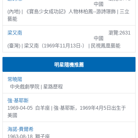
中國
(內地) | 《寶島少女成功記》人物林柏鳳--游詩璟飾 | 三立
藝能
梁又南
瀏覽:2631
中國
(臺灣) | 梁又南（1969年11月13日-） | 民視鳳凰藝能
明星隨機推薦
常曉陽
中央戲劇學院 | 星路歷程
強·基耶斯
1969-04-05 白羊座 | 強·基耶斯，1969年4月5日出生于
美國
海諾-費爾希
1963-08-18 獅子座