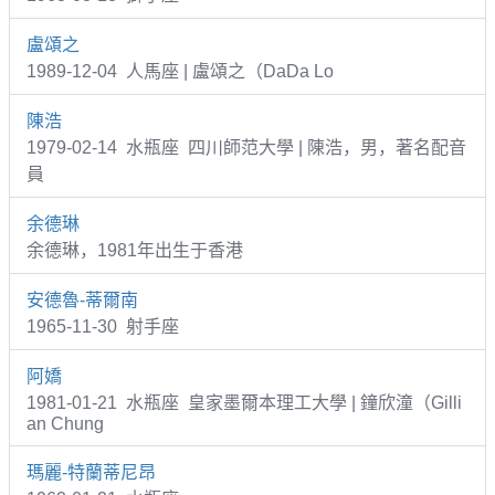
盧頌之
1989-12-04 人馬座 | 盧頌之（DaDa Lo
陳浩
1979-02-14 水瓶座 四川師范大學 | 陳浩，男，著名配音
員
余德琳
余德琳，1981年出生于香港
安德魯-蒂爾南
1965-11-30 射手座
阿嬌
1981-01-21 水瓶座 皇家墨爾本理工大學 | 鐘欣潼（Gilli
an Chung
瑪麗-特蘭蒂尼昂