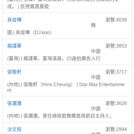
成。 | 民視鳳凰藝能
具俊曄
瀏覽:4039
韓
國 | 具俊曄（DJ.koo）
楊謹華
瀏覽:3853
中國
(臺灣) | 楊謹華，臺灣演員。15歲拍廣告入行
張敬軒
瀏覽:3717
中國
(內地) | 張敬軒（Hins Cheung） | Star Max Entertainme
nt
張瀾瀾
瀏覽:3628
中國
(內地) | 張瀾瀾，曾任總政歌舞團首席節目主持人；
沈文程
瀏覽:2994