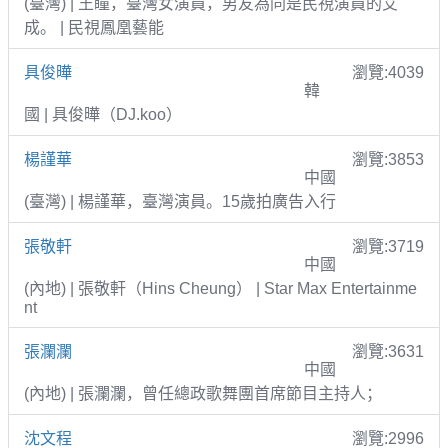
(臺灣) | 王瞳，臺灣女演員，男友為同是民視演員的艾
成。 | 民視鳳凰藝能
具俊曄
瀏覽:4039
韓
國 | 具俊曄（DJ.koo）
楊謹華
瀏覽:3853
中國
(臺灣) | 楊謹華，臺灣演員。15歲拍廣告入行
張敬軒
瀏覽:3719
中國
(內地) | 張敬軒（Hins Cheung） | Star Max Entertainme
nt
張瀾瀾
瀏覽:3631
中國
(內地) | 張瀾瀾，曾任總政歌舞團首席節目主持人；
沈文程
瀏覽:2996