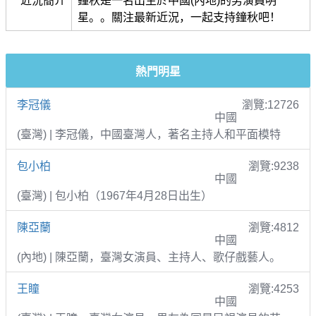
近況簡介
鐘秋是一名出生於中國(內地)的男演員明
星。。關注最新近況，一起支持鐘秋吧！
熱門明星
李冠儀
瀏覽:12726
中國
(臺灣) | 李冠儀，中國臺灣人，著名主持人和平面模特
包小柏
瀏覽:9238
中國
(臺灣) | 包小柏（1967年4月28日出生）
陳亞蘭
瀏覽:4812
中國
(內地) | 陳亞蘭，臺灣女演員、主持人、歌仔戲藝人。
王瞳
瀏覽:4253
中國