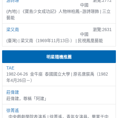
游詩璟
瀏覽:2772
中國
(內地) | 《寶島少女成功記》人物林柏鳳--游詩璟飾 | 三立
藝能
梁又南
瀏覽:2631
中國
(臺灣) | 梁又南（1969年11月13日-） | 民視鳳凰藝能
明星隨機推薦
TAE
1982-04-26 金牛座 泰國國立大學 | 原名唐宸禹（1982
年4月26日－）
莊偉建
莊偉建，尊稱「阿建」
徐菁遙
中央戲劇學院表演系 | 徐菁遙，青年女演員。畢業于中