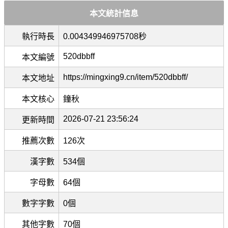
本文統計信息
執行時長
0.004349946975708秒
520dbbff
本文編號
https://mingxing9.cn/item/520dbbff/
本文地址
本文核心
鐘秋
2026-07-21 23:56:24
更新時間
推薦次數
126次
漢字數
534個
字母數
64個
數字字數
0個
其他字數
70個