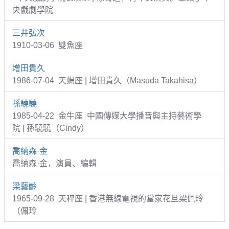
央戲劇學院
三井弘次
1910-03-06 雙魚座
增田貴久
1986-07-04 天蝎座 | 增田貴久（Masuda Takahisa）
孫驍驍
1985-04-22 金牛座 中國傳媒大學播音與主持藝術學
院 | 孫驍驍（Cindy）
喬納森·金
喬納森·金，演員、編輯
梁藝齡
1965-09-28 天秤座 | 香港無線電視的當家花旦梁佩玲
（佩玲