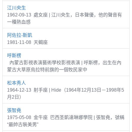
江川央生
1962-09-13 處女座 | 江川央生，日本聲優，他的聲音有
一種熱血感
阿佐拉-斯凱
1981-11-08 天蝎座
呼斯楞
內蒙古影視表演藝術學校影視表演 | 呼斯楞，出生在內
蒙古大草原烏拉特前旗的一個牧民家中
松本秀人
1964-12-13 射手座 | Hide（1964年12月13日－1998年5
月2日）
張智堯
1975-05-08 金牛座 巴西圣凱達琳娜學院 | 張智堯，號稱
“最帥古裝美男”