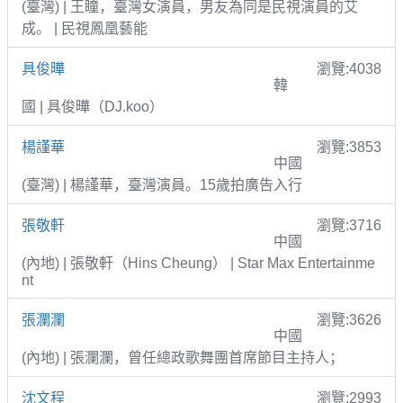
(臺灣) | 王瞳，臺灣女演員，男友為同是民視演員的艾
成。 | 民視鳳凰藝能
具俊曄
瀏覽:4038
韓
國 | 具俊曄（DJ.koo）
楊謹華
瀏覽:3853
中國
(臺灣) | 楊謹華，臺灣演員。15歲拍廣告入行
張敬軒
瀏覽:3716
中國
(內地) | 張敬軒（Hins Cheung） | Star Max Entertainme
nt
張瀾瀾
瀏覽:3626
中國
(內地) | 張瀾瀾，曾任總政歌舞團首席節目主持人；
沈文程
瀏覽:2993