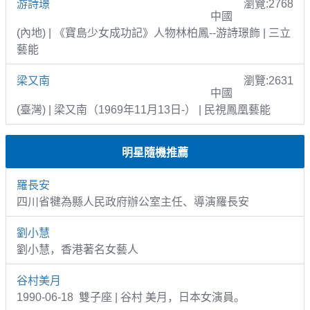
游詩璟
瀏覽:2768
中國
(內地) | 《寶島少女成功記》人物林柏鳳--游詩璟飾 | 三立
藝能
梁又南
瀏覽:2631
中國
(臺灣) | 梁又南（1969年11月13日-） | 民視鳳凰藝能
明星隨機推薦
羅長安
四川省犍為縣人民政府辦公室主任、導演羅長安
劉小慧
劉小慧，香港著名女藝人
谷村美月
1990-06-18 雙子座 | 谷村 美月，日本女演員。