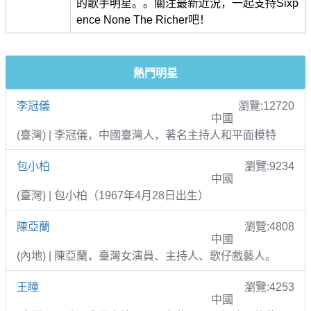
的歌手明星。。關注最新近況，一起支持Sixp
ence None The Richer吧！
熱門明星
李冠儀
瀏覽:12720
中國
(臺灣) | 李冠儀，中國臺灣人，著名主持人和平面模特
包小柏
瀏覽:9234
中國
(臺灣) | 包小柏（1967年4月28日出生）
陳亞蘭
瀏覽:4808
中國
(內地) | 陳亞蘭，臺灣女演員、主持人、歌仔戲藝人。
王瞳
瀏覽:4253
中國