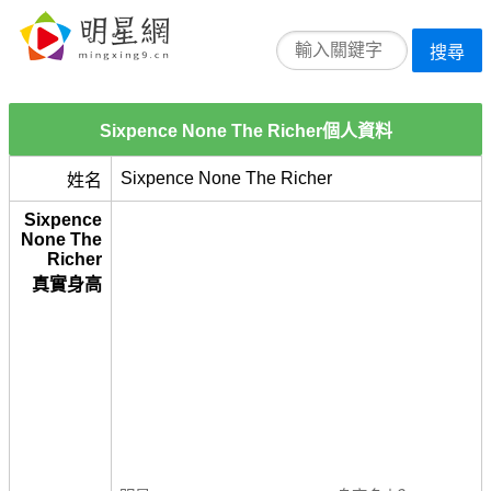
搜尋
Sixpence None The Richer個人資料
Sixpence None The Richer
姓名
Sixpence
None The
Richer
真實身高