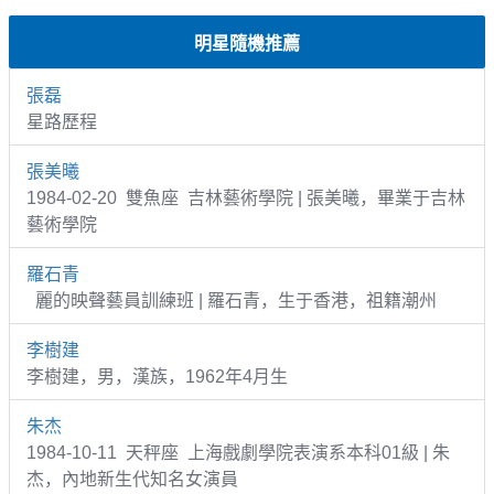
明星隨機推薦
張磊
星路歷程
張美曦
1984-02-20 雙魚座 吉林藝術學院 | 張美曦，畢業于吉林
藝術學院
羅石青
麗的映聲藝員訓練班 | 羅石青，生于香港，祖籍潮州
李樹建
李樹建，男，漢族，1962年4月生
朱杰
1984-10-11 天秤座 上海戲劇學院表演系本科01級 | 朱
杰，內地新生代知名女演員