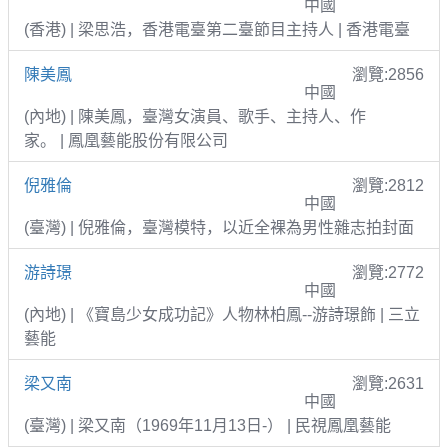
中國
(香港) | 梁思浩，香港電臺第二臺節目主持人 | 香港電臺
陳美鳳
瀏覽:2856
中國
(內地) | 陳美鳳，臺灣女演員、歌手、主持人、作
家。 | 鳳凰藝能股份有限公司
倪雅倫
瀏覽:2812
中國
(臺灣) | 倪雅倫，臺灣模特，以近全裸為男性雜志拍封面
游詩璟
瀏覽:2772
中國
(內地) | 《寶島少女成功記》人物林柏鳳--游詩璟飾 | 三立
藝能
梁又南
瀏覽:2631
中國
(臺灣) | 梁又南（1969年11月13日-） | 民視鳳凰藝能