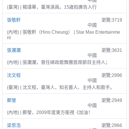
中國
(臺灣) | 楊謹華，臺灣演員。15歲拍廣告入行
張敬軒
瀏覽:3719
中國
(內地) | 張敬軒（Hins Cheung） | Star Max Entertainme
nt
張瀾瀾
瀏覽:3631
中國
(內地) | 張瀾瀾，曾任總政歌舞團首席節目主持人；
沈文程
瀏覽:2996
中國
(臺灣) | 沈文程，臺灣人，知名藝人、主持人和歌手。
鄭瑩
瀏覽:2949
中國
(內地) | 鄭瑩，2009年度東方衛視《加油！
梁思浩
瀏覽:2866