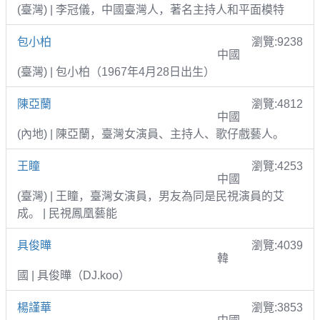
(臺灣) | 李冠儀，中國臺灣人，著名主持人和平面模特
包小柏
瀏覽:9238
中國
(臺灣) | 包小柏（1967年4月28日出生）
陳亞蘭
瀏覽:4812
中國
(內地) | 陳亞蘭，臺灣女演員、主持人、歌仔戲藝人。
王瞳
瀏覽:4253
中國
(臺灣) | 王瞳，臺灣女演員，男友為同是民視演員的艾
成。 | 民視鳳凰藝能
具俊曄
瀏覽:4039
韓
國 | 具俊曄（DJ.koo）
楊謹華
瀏覽:3853