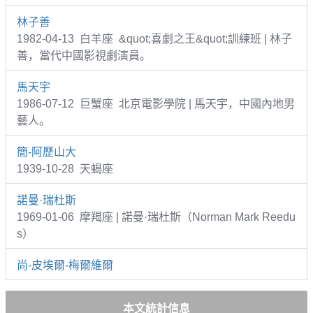
林子善
1982-04-13 白羊座 &quot;喜劇之王&quot;訓練班 | 林子
善，當代中國影視劇演員。
馬天宇
1986-07-12 巨蟹座 北京電影學院 | 馬天宇，中國內地男
藝人。
簡-阿歷山大
1939-10-28 天蝎座
諾曼·瑞杜斯
1969-01-06 摩羯座 | 諾曼·瑞杜斯（Norman Mark Reedu
s）
尚-皮埃爾-梅爾維爾
本文統計信息