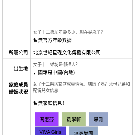
女子十二樂坊年齡多少，現在幾歲了？
暫無官方年齡數據
所屬公司
北京世紀星碟文化傳播有限公司
女子十二樂坊是哪裡人？
出生地
，國籍是中國(內地)
女子十二樂坊家庭成員情況，結婚了嗎？父母兄弟和
家庭成員
配偶兒女信息
婚姻狀況
暫無家庭信息！
閔惠芬
劉學軒
恩雅
ViVA Girls
無双樂團