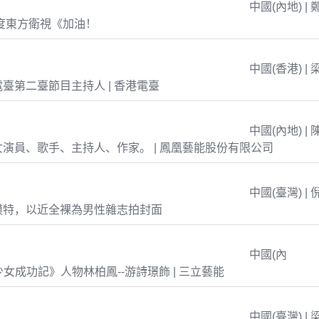
中國(內地) | 
年度東方衛視《加油！
中國(香港) | 
臺第二臺節目主持人 | 香港電臺
中國(內地) | 
演員、歌手、主持人、作家。 | 鳳凰藝能股份有限公司
中國(臺灣) | 
模特，以近全裸為男性雜志拍封面
中國(內
島少女成功記》人物林柏鳳--游詩璟飾 | 三立藝能
中國(臺灣) | 