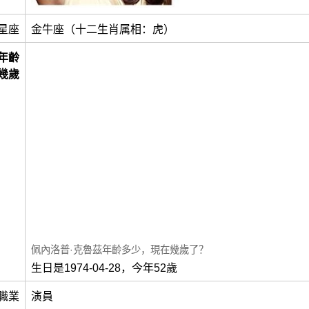
星座
金牛座（十二生肖属相：虎）
年齡
幾歲
佩內洛普·克魯茲年齡多少，現在幾歲了？
生日是1974-04-28，今年52歲
職業
演員