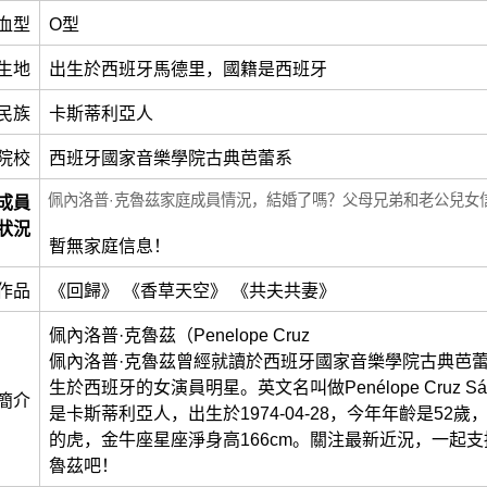
血型
O型
生地
出生於西班牙馬德里，國籍是西班牙
民族
卡斯蒂利亞人
院校
西班牙國家音樂學院古典芭蕾系
佩內洛普·克魯茲家庭成員情況，結婚了嗎？父母兄弟和老公兒女
成員
狀況
暫無家庭信息！
作品
《回歸》 《香草天空》 《共夫共妻》
佩內洛普·克魯茲（Penelope Cruz
佩內洛普·克魯茲曾經就讀於西班牙國家音樂學院古典芭蕾
生於西班牙的女演員明星。英文名叫做Penélope Cruz Sá
簡介
是卡斯蒂利亞人，出生於1974-04-28，今年年齡是52
的虎，金牛座星座淨身高166cm。關注最新近況，一起支
魯茲吧！