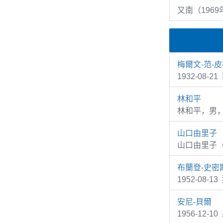
又南（1969
梅爾文-范-
1932-08-2
林和平
林和平，男
山口由里子
山口由里子（
布蘭登-史密
1952-08-1
安尼-貝爾
1956-12-1