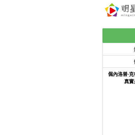
佩內洛普·克
真實