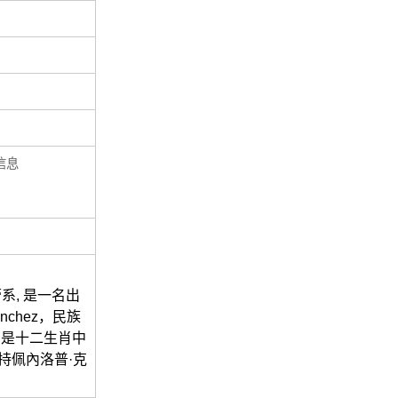
信息
系, 是一名出
nchez，民族
歲，是十二生肖中
持佩內洛普·克