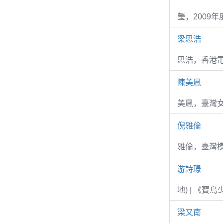
瑩，2009
梁思浩
思浩，香港電
陳美鳳
美鳳，臺灣女
倪雅倫
雅倫，臺灣
游詩璟
地) | 《寶
梁又南