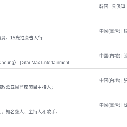
韓國 | 具俊曄
中國(臺灣) | 
員。15歲拍廣告入行
中國(內地) | 
eung） | Star Max Entertainment
中國(內地) | 
總政歌舞團首席節目主持人；
中國(臺灣) | 
人，知名藝人、主持人和歌手。