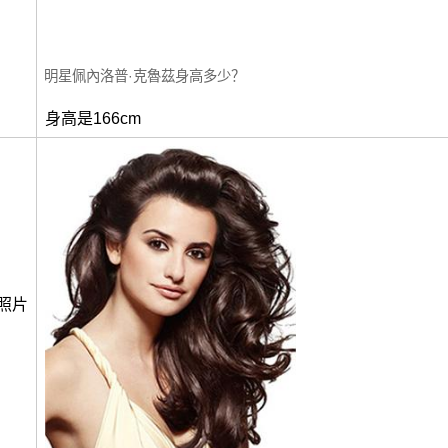
明星佩內洛普·克魯茲身高多少？
身高是166cm
照片