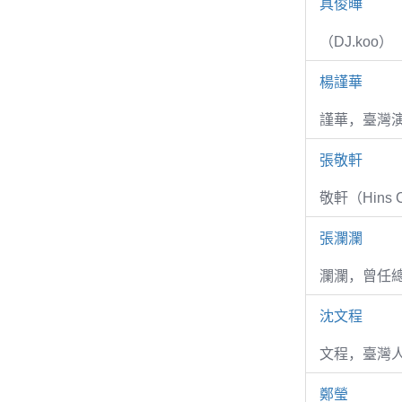
具俊曄
（DJ.koo）
楊謹華
謹華，臺灣演
張敬軒
敬軒（Hins Ch
張瀾瀾
瀾瀾，曾任
沈文程
文程，臺灣
鄭瑩