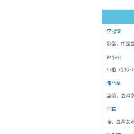
李冠儀
冠儀，中國
包小柏
小柏（1967
陳亞蘭
亞蘭，臺灣
王瞳
瞳，臺灣女演