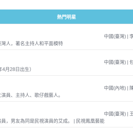
熱門明星
中國(臺灣) | 
臺灣人，著名主持人和平面模特
中國(臺灣) | 
年4月28日出生）
中國(內地) | 
女演員、主持人、歌仔戲藝人。
中國(臺灣) | 
員，男友為同是民視演員的艾成。 | 民視鳳凰藝能