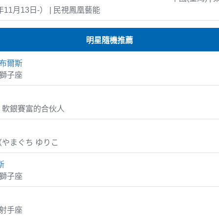
年11月13日-） | 民視鳳凰藝能
明星隨機推薦
皮布爾斯
1 獅子座
，軟銀賽富的合伙人
やまぐち ゆりこ
斯
3 獅子座
0 射手座