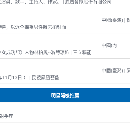
演員、歌手、主持人、作家。 | 鳳凰藝能股份有限公司
中國(臺灣) | 
模特，以近全裸為男性雜志拍封面
中國(內
島少女成功記》人物林柏鳳--游詩璟飾 | 三立藝能
中國(臺灣) | 
年11月13日-） | 民視鳳凰藝能
明星隨機推薦
8 射手座