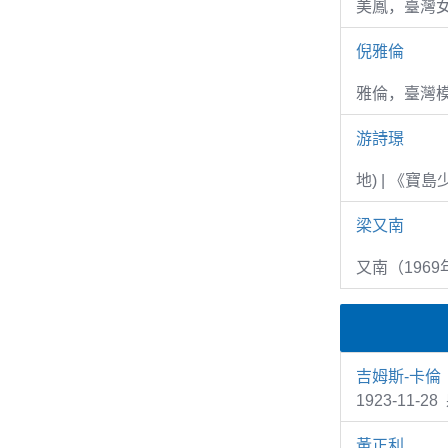
美鳳，臺灣女
倪雅倫
雅倫，臺灣
游詩璟
地) | 《寶
梁又南
又南（1969
吉姆斯-卡倫
1923-11-2
黃正利