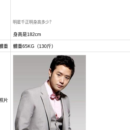
明星千正明身高多少？
身高是182cm
體重
體重65KG（130斤）
照片