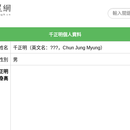
千正明個人資料
姓名
千正明（英文名：???，Chun Jung Myung）
性別
男
正明
身高