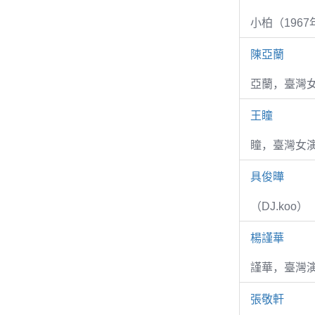
小柏（1967
陳亞蘭
亞蘭，臺灣
王瞳
瞳，臺灣女演
具俊曄
（DJ.koo）
楊謹華
謹華，臺灣演
張敬軒