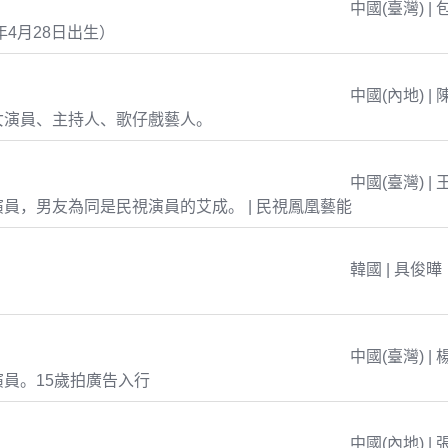
中國(臺灣) | 
年4月28日出生）
中國(內地) | 
女演員、主持人、歌仔戲藝人。
中國(臺灣) | 
員，男友為同是民視演員的艾成。 | 民視鳳凰藝能
韓國 | 具俊曄
中國(臺灣) | 
員。15歲拍廣告入行
中國(內地) | 