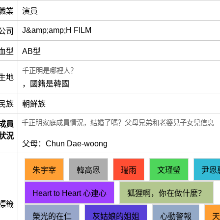
職業
演員
J&amp;amp;H FILM
公司
血型
AB型
千正明是哪裡人？
生地
，國籍是韓國
民族
朝鮮族
千正明家庭成員情況，結婚了嗎？父母兄弟和老婆兒子女兒信息
成員
狀況
父母：Chun Dae-woong
朱宇宰
韓高恩
瑞雨
文瑾瑩
尹恩
Heart to Heart 心連心
狐狸啊，你在做什麼？
標籤
榮光的在仁
灰姑娘的姐姐
心動警報
天