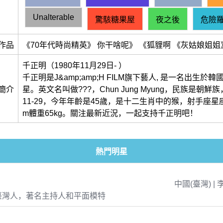
Unalterable
驚駭糖果屋
夜之後
危險
作品
《70年代時尚精英》 你干啥呢》 《狐貍啊 《灰姑娘姐姐
千正明（1980年11月29日- ）
千正明是J&amp;amp;H FILM旗下藝人, 是一名出生於
簡介
星。英文名叫做???，Chun Jung Myung，民族是朝鮮族
11-29，今年年齡是45歲，是十二生肖中的猴，射手座星座
m體重65kg。關注最新近況，一起支持千正明吧！
熱門明星
中國(臺灣) | 
臺灣人，著名主持人和平面模特