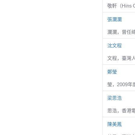
敬軒（Hins Ch
張瀾瀾
瀾瀾，曾任
沈文程
文程，臺灣
鄭瑩
瑩，2009
梁思浩
思浩，香港電
陳美鳳