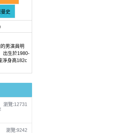
羅曼史
》
韓國的男演員明
，出生於1980-
淨身高182c
瀏覽:12731
李
瀏覽:9242