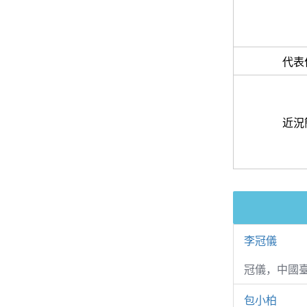
代表
近況
李冠儀
冠儀，中國
包小柏