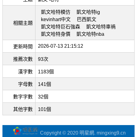
凱文哈特模仿
凱文哈特ig
kevinhart中文
巴西凱文
相關主題
凱文哈特巨石強森
凱文哈特車禍
凱文哈特身價
凱文哈特nba
2026-07-13 21:15:12
更新時間
推薦次數
93次
漢字數
1183個
字母數
141個
數字字數
32個
其他字數
101個
Copyright © 2020 明星網. mingxing9.cn