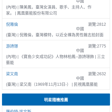
中國
(內地) | 陳美鳳，臺灣女演員、歌手、主持人、作
家。 | 鳳凰藝能股份有限公司
倪雅倫
瀏覽:2812
中國
(臺灣) | 倪雅倫，臺灣模特，以近全裸為男性雜志拍封面
游詩璟
瀏覽:2775
中國
(內地) | 《寶島少女成功記》人物林柏鳳--游詩璟飾 | 三立
藝能
梁又南
瀏覽:2632
中國
(臺灣) | 梁又南（1969年11月13日-） | 民視鳳凰藝能
明星隨機推薦
羅伯特-埃文斯