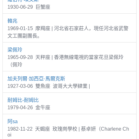
1930-06-29 巨蟹座
韓兆
1969-01-15 摩羯座 | 河北省石家莊人，現任河北省武警
文工團副團長。
梁佩玲
1965-09-28 天秤座 | 香港無線電視的當家花旦梁佩玲
（佩玲
加夫列爾·加西亞·馬爾克斯
1927-03-06 雙魚座 波哥大大學肄業 |
耐姆比-耐姆比
1979-04-26 金牛座
阿sa
1982-11-22 天蝎座 玫瑰崗學校 | 蔡卓妍（Charlene Ch
oi