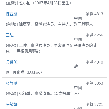
(臺灣) | 包小柏（1967年4月28日出生）
陳亞蘭
瀏覽:4813
中國
(內地) | 陳亞蘭，臺灣女演員、主持人、歌仔戲藝人。
王瞳
瀏覽:4256
中國
(臺灣) | 王瞳，臺灣女演員，男友為同是民視演員的艾
成。 | 民視鳳凰藝能
具俊曄
瀏覽:4040
韓
國 | 具俊曄（DJ.koo）
楊謹華
瀏覽:3853
中國
(臺灣) | 楊謹華，臺灣演員。15歲拍廣告入行
張敬軒
瀏覽:3721
中國