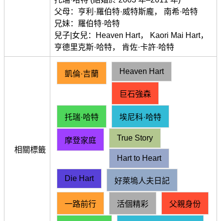
父母：亨利·羅伯特·威特斯龐， 南希·哈特
兄妹：羅伯特·哈特
兒子|女兒：Heaven Hart， Kaori Mai Hart，
亨德里克斯·哈特， 肯佐·卡許·哈特
Heaven Hart
凱倫·吉蘭
巨石強森
托瑞·哈特
埃尼科·哈特
True Story
摩登家庭
相關標籤
Hart to Heart
Die Hart
好萊塢人夫日記
一路前行
活個精彩
父親身份