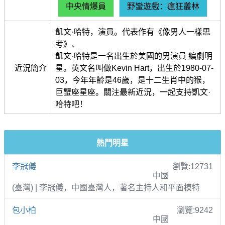
中央情爆員
野蠻遊戲：瘋狂叢林
凱文·哈特，演員。代表作有《像男人一樣思
考》、
凱文·哈特是一名出生於美國的男演員 編劇明
近況簡介
星。英文名叫做Kevin Hart，出生於1980-07-
03，今年年齡是46歲，是十二生肖中的猴，
巨蟹座星座。關注最新近況，一起支持凱文·
哈特吧！
熱門明星
李冠儀
瀏覽:12731
中國
(臺灣) | 李冠儀，中國臺灣人，著名主持人和平面模特
包小柏
瀏覽:9242
中國