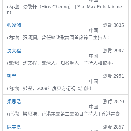
(內地) | 張敬軒（Hins Cheung） | Star Max Entertainme
nt
張瀾瀾
瀏覽:3635
中國
(內地) | 張瀾瀾，曾任總政歌舞團首席節目主持人；
沈文程
瀏覽:2997
中國
(臺灣) | 沈文程，臺灣人，知名藝人、主持人和歌手。
鄭瑩
瀏覽:2951
中國
(內地) | 鄭瑩，2009年度東方衛視《加油！
梁思浩
瀏覽:2870
中國
(香港) | 梁思浩，香港電臺第二臺節目主持人 | 香港電臺
陳美鳳
瀏覽:2857