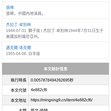
張唏
張唏，中國內地演員。
杰拉丁·卓別林
1944-07-31 獅子座 | 杰拉丁·卓別林1944年7月31日生于
美國加利福尼亞州。
邁克爾-洛克爾
1955-04-06 白羊座
本文統計信息
執行時長
0.0057878494262695秒
4e882cf6
本文代號
https://mingxing9.cn/item/4e882cf6/
本文地址
主題
凱文·哈特