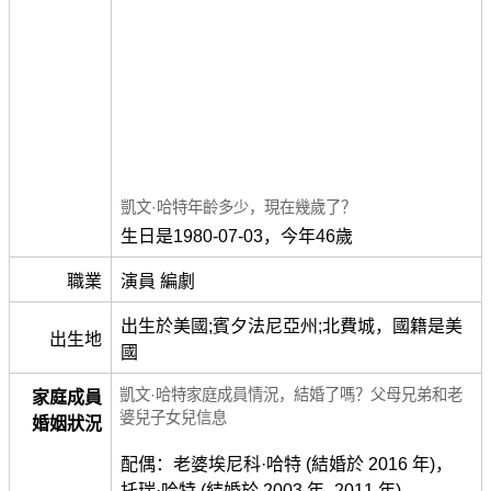
凱文·哈特年齡多少，現在幾歲了？
生日是1980-07-03，今年46歲
職業
演員 編劇
出生於美國;賓夕法尼亞州;北費城，國籍是美
出生地
國
凱文·哈特家庭成員情況，結婚了嗎？父母兄弟和老
家庭成員
婆兒子女兒信息
婚姻狀況
配偶：老婆埃尼科·哈特 (結婚於 2016 年)，
托瑞·哈特 (結婚於 2003 年–2011 年)