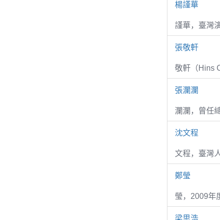
楊謹華
謹華，臺灣演
張敬軒
敬軒（Hins Ch
張瀾瀾
瀾瀾，曾任
沈文程
文程，臺灣
鄭瑩
瑩，2009
梁思浩