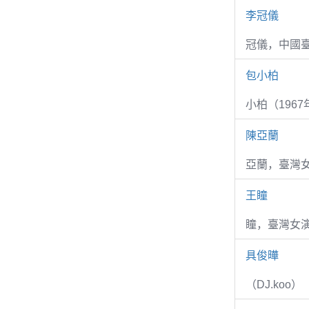
李冠儀
冠儀，中國
包小柏
小柏（1967
陳亞蘭
亞蘭，臺灣
王瞳
瞳，臺灣女演
具俊曄
（DJ.koo）