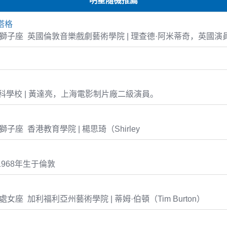
明星隨機推薦
塔格
-22 獅子座 英國倫敦音樂戲劇藝術學院 | 理查德·阿米蒂奇，英國演
學校 | 黃達亮，上海電影制片廠二級演員。
07 獅子座 香港教育學院 | 楊思琦（Shirley
1968年生于倫敦
25 處女座 加利福利亞州藝術學院 | 蒂姆·伯頓（Tim Burton）