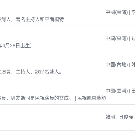
中國(臺灣) | 
臺灣人，著名主持人和平面模特
中國(臺灣) | 
年4月28日出生）
中國(內地) | 
女演員、主持人、歌仔戲藝人。
中國(臺灣) | 
員，男友為同是民視演員的艾成。 | 民視鳳凰藝能
韓國 | 具俊曄