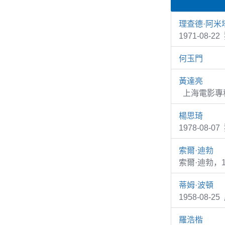
理查德·阿米
1971-08
何玉門
黃達亮
上海電影專科
楊思琦
1978-08-
索爾·迪勃
索爾·迪勃，
蒂姆·波頓
1958-08-
羅浩楷