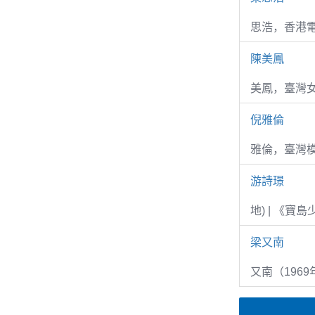
思浩，香港電
陳美鳳
美鳳，臺灣女
倪雅倫
雅倫，臺灣
游詩璟
地) | 《寶
梁又南
又南（1969