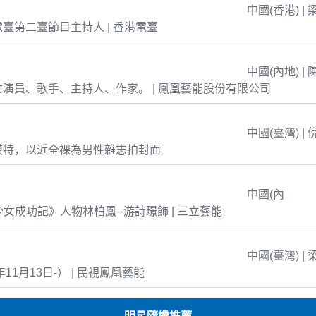
中國(香港) | 
臺第二臺節目主持人 | 香港電臺
中國(內地) | 
演員、歌手、主持人、作家。 | 鳳凰藝能股份有限公司
中國(臺灣) | 
模特，以近全裸為男性雜志拍封面
中國(內
島少女成功記》人物林柏鳳--游詩璟飾 | 三立藝能
中國(臺灣) | 
年11月13日-） | 民視鳳凰藝能