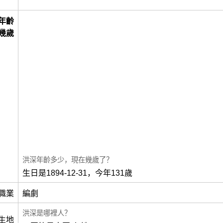
年齡
幾歲
洪深年齡多少，現在幾歲了？
生日是1894-12-31，今年131歲
職業
編劇
洪深是哪裡人？
生地