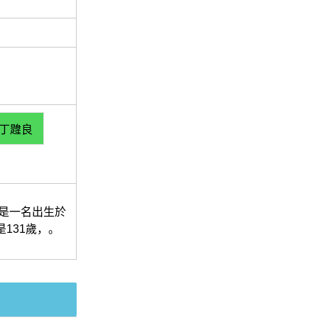
丁韙良
 是一名出生於
是131歲，。