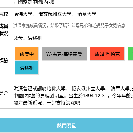
，國籍是中國(內地)
院校
哈佛大學， 俄亥俄州立大學， 清華大學
洪深家庭成員情況，結婚了嗎？父母兄弟和老婆兒子女兒信息
成員
狀況
父母：洪述祖
孫廣中
W·馬克·塞特茲曼
詹姆斯·帕克
標籤
洪述祖
洪深曾經就讀於哈佛大學， 俄亥俄州立大學， 清華大學,
簡介
中國(內地)的男編劇明星。出生於1894-12-31，今年年齡
關注最新近況，一起支持洪深吧！
熱門明星