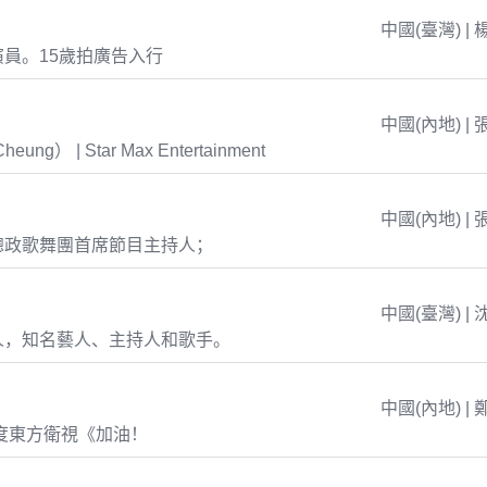
中國(臺灣) | 
員。15歲拍廣告入行
中國(內地) | 
eung） | Star Max Entertainment
中國(內地) | 
總政歌舞團首席節目主持人；
中國(臺灣) | 
人，知名藝人、主持人和歌手。
中國(內地) | 
年度東方衛視《加油！