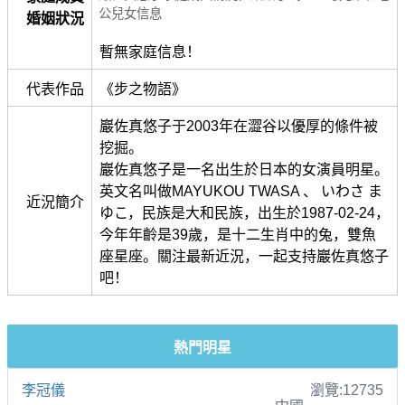
公兒女信息
婚姻狀況
暫無家庭信息！
代表作品
《步之物語》
巖佐真悠子于2003年在澀谷以優厚的條件被
挖掘。
巖佐真悠子是一名出生於日本的女演員明星。
英文名叫做MAYUKOU TWASA 、 いわさ ま
近況簡介
ゆこ，民族是大和民族，出生於1987-02-24，
今年年齡是39歲，是十二生肖中的兔，雙魚
座星座。關注最新近況，一起支持巖佐真悠子
吧！
熱門明星
李冠儀
瀏覽:12735