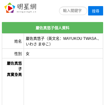
搜尋
巖佐真悠子個人資料
巖佐真悠子（英文名：MAYUKOU TWASA 、
姓名
いわさ まゆこ）
性別
女
巖佐真悠
子
真實身高