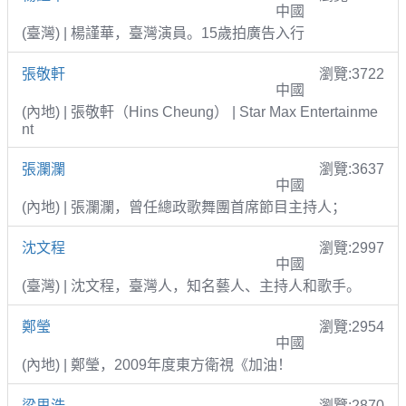
中國
(臺灣) | 楊謹華，臺灣演員。15歲拍廣告入行
張敬軒
瀏覽:3722
中國
(內地) | 張敬軒（Hins Cheung） | Star Max Entertainme
nt
張瀾瀾
瀏覽:3637
中國
(內地) | 張瀾瀾，曾任總政歌舞團首席節目主持人；
沈文程
瀏覽:2997
中國
(臺灣) | 沈文程，臺灣人，知名藝人、主持人和歌手。
鄭瑩
瀏覽:2954
中國
(內地) | 鄭瑩，2009年度東方衛視《加油！
梁思浩
瀏覽:2870