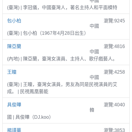
中國
(臺灣) | 李冠儀，中國臺灣人，著名主持人和平面模特
包小柏
瀏覽:9245
中國
(臺灣) | 包小柏（1967年4月28日出生）
陳亞蘭
瀏覽:4816
中國
(內地) | 陳亞蘭，臺灣女演員、主持人、歌仔戲藝人。
王瞳
瀏覽:4258
中國
(臺灣) | 王瞳，臺灣女演員，男友為同是民視演員的艾
成。 | 民視鳳凰藝能
具俊曄
瀏覽:4040
韓
國 | 具俊曄（DJ.koo）
楊謹華
瀏覽:3853