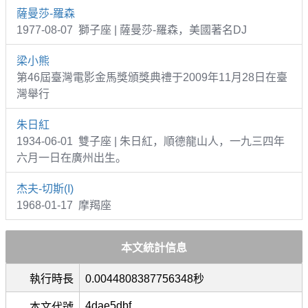
薩曼莎-羅森
1977-08-07 獅子座 | 薩曼莎-羅森，美國著名DJ
梁小熊
第46屆臺灣電影金馬獎頒獎典禮于2009年11月28日在臺
灣舉行
朱日紅
1934-06-01 雙子座 | 朱日紅，順德龍山人，一九三四年
六月一日在廣州出生。
杰夫-切斯(I)
1968-01-17 摩羯座
本文統計信息
執行時長
0.0044808387756348秒
4dae5dbf
本文代號