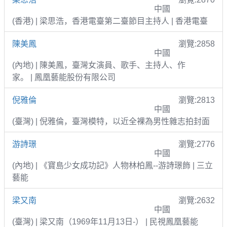
中國
(香港) | 梁思浩，香港電臺第二臺節目主持人 | 香港電臺
陳美鳳
瀏覽:2858
中國
(內地) | 陳美鳳，臺灣女演員、歌手、主持人、作
家。 | 鳳凰藝能股份有限公司
倪雅倫
瀏覽:2813
中國
(臺灣) | 倪雅倫，臺灣模特，以近全裸為男性雜志拍封面
游詩璟
瀏覽:2776
中國
(內地) | 《寶島少女成功記》人物林柏鳳--游詩璟飾 | 三立
藝能
梁又南
瀏覽:2632
中國
(臺灣) | 梁又南（1969年11月13日-） | 民視鳳凰藝能