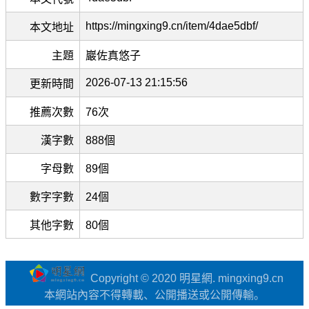
https://mingxing9.cn/item/4dae5dbf/
本文地址
主題
巖佐真悠子
2026-07-13 21:15:56
更新時間
推薦次數
76次
漢字數
888個
字母數
89個
數字字數
24個
其他字數
80個
Copyright © 2020 明星網. mingxing9.cn
本網站內容不得轉載、公開播送或公開傳輸。