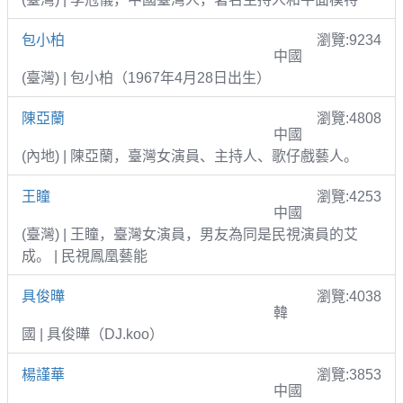
包小柏
瀏覽:9234
中國
(臺灣) | 包小柏（1967年4月28日出生）
陳亞蘭
瀏覽:4808
中國
(內地) | 陳亞蘭，臺灣女演員、主持人、歌仔戲藝人。
王瞳
瀏覽:4253
中國
(臺灣) | 王瞳，臺灣女演員，男友為同是民視演員的艾
成。 | 民視鳳凰藝能
具俊曄
瀏覽:4038
韓
國 | 具俊曄（DJ.koo）
楊謹華
瀏覽:3853
中國