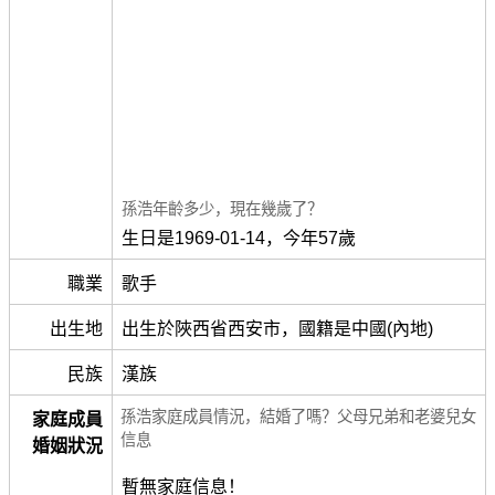
孫浩年齡多少，現在幾歲了？
生日是1969-01-14，今年57歲
職業
歌手
出生地
出生於陜西省西安市，國籍是中國(內地)
民族
漢族
孫浩家庭成員情況，結婚了嗎？父母兄弟和老婆兒女
家庭成員
信息
婚姻狀況
暫無家庭信息！