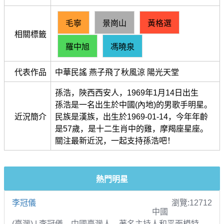
毛寧
景崗山
黃格選
相關標籤
羅中旭
馮曉泉
代表作品
中華民謠 燕子飛了秋風涼 陽光天堂
孫浩，陜西西安人，1969年1月14日出生
孫浩是一名出生於中國(內地)的男歌手明星。
近況簡介
民族是漢族，出生於1969-01-14，今年年齡
是57歲，是十二生肖中的雞，摩羯座星座。
關注最新近況，一起支持孫浩吧！
熱門明星
李冠儀
瀏覽:12712
中國
(臺灣) | 李冠儀，中國臺灣人，著名主持人和平面模特