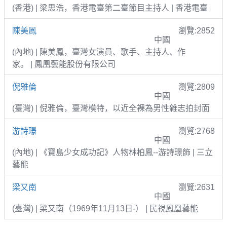
(香港) | 梁思浩，香港電臺第二臺節目主持人 | 香港電臺
陳美鳳
瀏覽:2852
中國
(內地) | 陳美鳳，臺灣女演員、歌手、主持人、作
家。 | 鳳凰藝能股份有限公司
倪雅倫
瀏覽:2809
中國
(臺灣) | 倪雅倫，臺灣模特，以近全裸為男性雜志拍封面
游詩璟
瀏覽:2768
中國
(內地) | 《寶島少女成功記》人物林柏鳳--游詩璟飾 | 三立
藝能
梁又南
瀏覽:2631
中國
(臺灣) | 梁又南（1969年11月13日-） | 民視鳳凰藝能