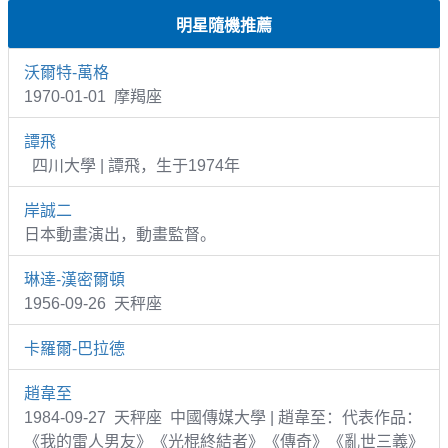
明星隨機推薦
沃爾特-萬格
1970-01-01 摩羯座
譚飛
四川大學 | 譚飛，生于1974年
岸誠二
日本動畫演出，動畫監督。
琳達-漢密爾頓
1956-09-26 天秤座
卡羅爾-巴拉德
趙韋至
1984-09-27 天秤座 中國傳媒大學 | 趙韋至：代表作品：
《我的雷人男友》《光棍終結者》《傳奇》《亂世三義》