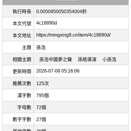
執行時長
0.0050950050354004秒
4c18890d
本文代號
https://mingxing9.cn/item/4c18890d/
本文地址
主題
孫浩
相關主題
孫浩中國夢之聲
孫皓導演
小孫浩
2026-07-08 05:16:06
更新時間
推薦次數
125次
漢字數
795個
字母數
72個
數字字數
27個