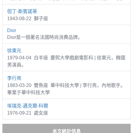
但丁-斯賓諾蒂
1943-08-22 獅子座
Dior
Dior是一個著名法國時尚消費品牌。
徐東元
1979-04-04 白羊座 慶熙大學戲劇電影科 | 徐東元，韓國
男演員。
李行亮
1983-03-20 雙魚座 華中科技大學 | 李行亮，內地歌手。
畢業于華中科技大學
埃瑞克-邁克爾-科爾
1976-09-21 處女座
本文統計信息