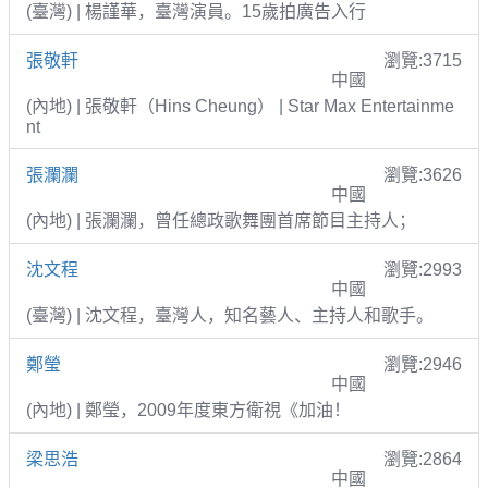
(臺灣) | 楊謹華，臺灣演員。15歲拍廣告入行
張敬軒
瀏覽:3715
中國
(內地) | 張敬軒（Hins Cheung） | Star Max Entertainme
nt
張瀾瀾
瀏覽:3626
中國
(內地) | 張瀾瀾，曾任總政歌舞團首席節目主持人；
沈文程
瀏覽:2993
中國
(臺灣) | 沈文程，臺灣人，知名藝人、主持人和歌手。
鄭瑩
瀏覽:2946
中國
(內地) | 鄭瑩，2009年度東方衛視《加油！
梁思浩
瀏覽:2864
中國