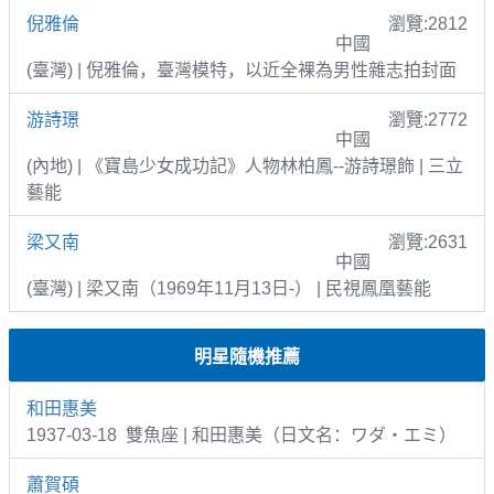
倪雅倫
瀏覽:2812
中國
(臺灣) | 倪雅倫，臺灣模特，以近全裸為男性雜志拍封面
游詩璟
瀏覽:2772
中國
(內地) | 《寶島少女成功記》人物林柏鳳--游詩璟飾 | 三立
藝能
梁又南
瀏覽:2631
中國
(臺灣) | 梁又南（1969年11月13日-） | 民視鳳凰藝能
明星隨機推薦
和田惠美
1937-03-18 雙魚座 | 和田惠美（日文名：ワダ・エミ）
蕭賀碩