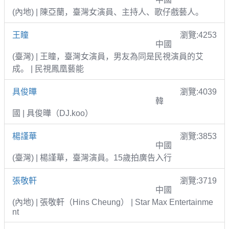
(內地) | 陳亞蘭，臺灣女演員、主持人、歌仔戲藝人。
王瞳
瀏覽:4253
中國
(臺灣) | 王瞳，臺灣女演員，男友為同是民視演員的艾
成。 | 民視鳳凰藝能
具俊曄
瀏覽:4039
韓
國 | 具俊曄（DJ.koo）
楊謹華
瀏覽:3853
中國
(臺灣) | 楊謹華，臺灣演員。15歲拍廣告入行
張敬軒
瀏覽:3719
中國
(內地) | 張敬軒（Hins Cheung） | Star Max Entertainme
nt