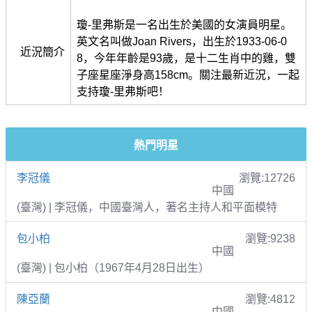
瓊-里弗斯是一名出生於美國的女演員明星。
英文名叫做Joan Rivers，出生於1933-06-0
近況簡介
8，今年年齡是93歲，是十二生肖中的雞，雙
子座星座淨身高158cm。關注最新近況，一起
支持瓊-里弗斯吧！
熱門明星
李冠儀
瀏覽:12726
中國
(臺灣) | 李冠儀，中國臺灣人，著名主持人和平面模特
包小柏
瀏覽:9238
中國
(臺灣) | 包小柏（1967年4月28日出生）
陳亞蘭
瀏覽:4812
中國