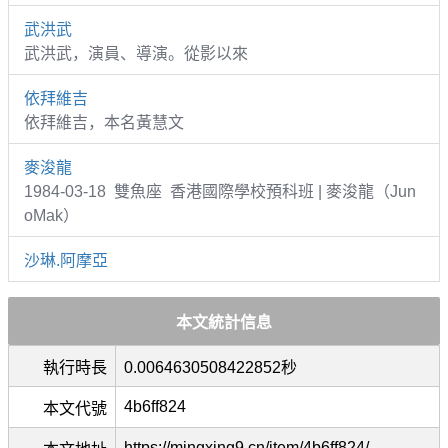
武洪武
武洪武，演員、導演。從影以來
依拜維吉
依拜維吉，本名黃慧文
麥浚龍
1984-03-18 雙魚座 香港國際學校預科班 | 麥浚龍（Jun
oMak）
沙琳.阿摩亞
本文統計信息
執行時長
0.0064630508422852秒
4b6ff824
本文代號
https://mingxing9.cn/item/4b6ff824/