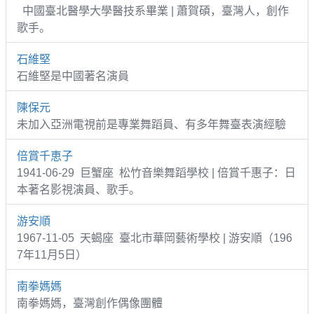
中國臺北醫學大學醫技系畢業 | 蕭賀碩，臺灣人，創作
歌手。
石維堅
石維堅是中國著名演員
陳保元
未加入亞洲電視前是專業舞蹈員、有多年舞臺表演經驗
倍賞千恵子
1941-06-29 巨蟹座 松竹音樂舞蹈學校 | 倍賞千惠子：日
本著名影視演員、歌手。
游安順
1967-11-05 天蝎座 臺北市華岡藝術學校 | 游安順（196
7年11月5日）
南拳媽媽
南拳媽媽，臺灣創作偶像團體