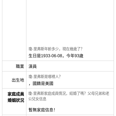
瓊-里弗斯年齡多少，現在幾歲了？
生日是1933-06-08，今年93歲
職業
演員
瓊-里弗斯是哪裡人？
出生地
，國籍是美國
瓊-里弗斯家庭成員情況，結婚了嗎？父母兄弟和老
家庭成員
公兒女信息
婚姻狀況
暫無家庭信息！