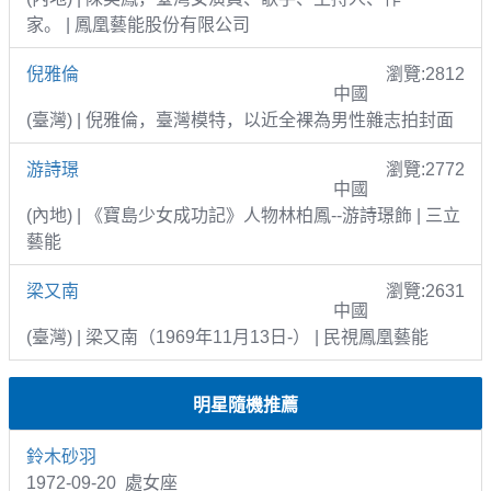
家。 | 鳳凰藝能股份有限公司
倪雅倫
瀏覽:2812
中國
(臺灣) | 倪雅倫，臺灣模特，以近全裸為男性雜志拍封面
游詩璟
瀏覽:2772
中國
(內地) | 《寶島少女成功記》人物林柏鳳--游詩璟飾 | 三立
藝能
梁又南
瀏覽:2631
中國
(臺灣) | 梁又南（1969年11月13日-） | 民視鳳凰藝能
明星隨機推薦
鈴木砂羽
1972-09-20 處女座