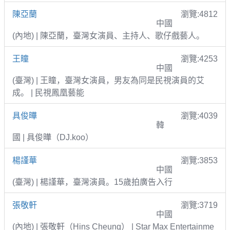
陳亞蘭
瀏覽:4812
中國
(內地) | 陳亞蘭，臺灣女演員、主持人、歌仔戲藝人。
王瞳
瀏覽:4253
中國
(臺灣) | 王瞳，臺灣女演員，男友為同是民視演員的艾
成。 | 民視鳳凰藝能
具俊曄
瀏覽:4039
韓
國 | 具俊曄（DJ.koo）
楊謹華
瀏覽:3853
中國
(臺灣) | 楊謹華，臺灣演員。15歲拍廣告入行
張敬軒
瀏覽:3719
中國
(內地) | 張敬軒（Hins Cheung） | Star Max Entertainme