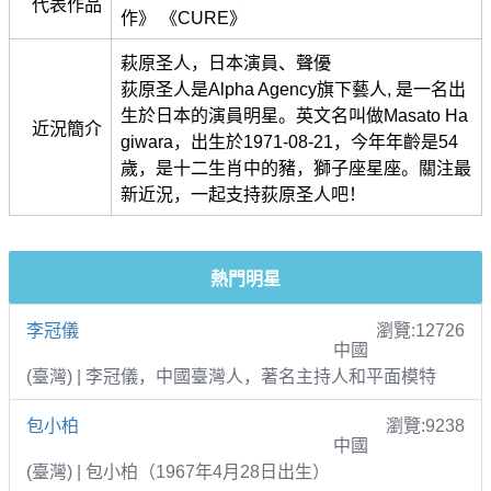
代表作品
作》 《CURE》
萩原圣人，日本演員、聲優
荻原圣人是Alpha Agency旗下藝人, 是一名出
生於日本的演員明星。英文名叫做Masato Ha
近況簡介
giwara，出生於1971-08-21，今年年齡是54
歲，是十二生肖中的豬，獅子座星座。關注最
新近況，一起支持荻原圣人吧！
熱門明星
李冠儀
瀏覽:12726
中國
(臺灣) | 李冠儀，中國臺灣人，著名主持人和平面模特
包小柏
瀏覽:9238
中國
(臺灣) | 包小柏（1967年4月28日出生）