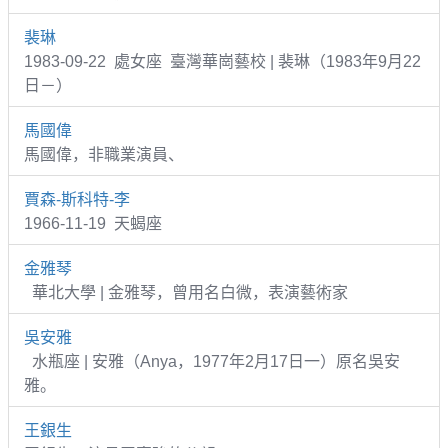
裴琳
1983-09-22 處女座 臺灣華崗藝校 | 裴琳（1983年9月22
日－）
馬國偉
馬國偉，非職業演員、
賈森-斯科特-李
1966-11-19 天蝎座
金雅琴
華北大學 | 金雅琴，曾用名白微，表演藝術家
吳安雅
水瓶座 | 安雅（Anya，1977年2月17日一）原名吳安
雅。
王銀生