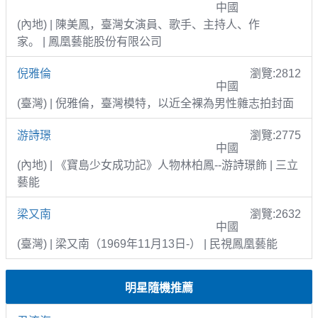
中國
(內地) | 陳美鳳，臺灣女演員、歌手、主持人、作
家。 | 鳳凰藝能股份有限公司
倪雅倫
瀏覽:2812
中國
(臺灣) | 倪雅倫，臺灣模特，以近全裸為男性雜志拍封面
游詩璟
瀏覽:2775
中國
(內地) | 《寶島少女成功記》人物林柏鳳--游詩璟飾 | 三立
藝能
梁又南
瀏覽:2632
中國
(臺灣) | 梁又南（1969年11月13日-） | 民視鳳凰藝能
明星隨機推薦