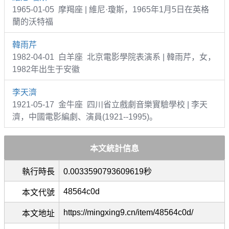
1965-01-05 摩羯座 | 維尼·瓊斯，1965年1月5日在英格
蘭的沃特福
韓雨芹
1982-04-01 白羊座 北京電影學院表演系 | 韓雨芹，女，
1982年出生于安徽
李天濟
1921-05-17 金牛座 四川省立戲劇音樂實驗學校 | 李天
濟，中國電影編劇、演員(1921--1995)。
本文統計信息
執行時長
0.0033590793609619秒
48564c0d
本文代號
https://mingxing9.cn/item/48564c0d/
本文地址