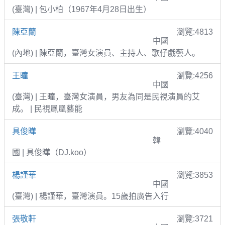
(臺灣) | 包小柏（1967年4月28日出生）
陳亞蘭
瀏覽:4813
中國
(內地) | 陳亞蘭，臺灣女演員、主持人、歌仔戲藝人。
王瞳
瀏覽:4256
中國
(臺灣) | 王瞳，臺灣女演員，男友為同是民視演員的艾
成。 | 民視鳳凰藝能
具俊曄
瀏覽:4040
韓
國 | 具俊曄（DJ.koo）
楊謹華
瀏覽:3853
中國
(臺灣) | 楊謹華，臺灣演員。15歲拍廣告入行
張敬軒
瀏覽:3721