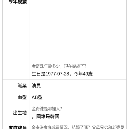
今年幾歲
金奇洙年齡多少，現在幾歲了？
生日是1977-07-28，今年49歲
職業
演員
血型
AB型
金奇洙是哪裡人？
出生地
，國籍是韓國
金奇洙家庭成員情況，結婚了嗎？父母兄弟和老婆兒
家庭成員