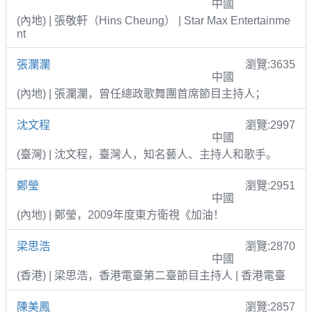
中國
(內地) | 張敬軒（Hins Cheung） | Star Max Entertainme
nt
張瀾瀾
瀏覽:3635
中國
(內地) | 張瀾瀾，曾任總政歌舞團首席節目主持人；
沈文程
瀏覽:2997
中國
(臺灣) | 沈文程，臺灣人，知名藝人、主持人和歌手。
鄭瑩
瀏覽:2951
中國
(內地) | 鄭瑩，2009年度東方衛視《加油！
梁思浩
瀏覽:2870
中國
(香港) | 梁思浩，香港電臺第二臺節目主持人 | 香港電臺
陳美鳳
瀏覽:2857