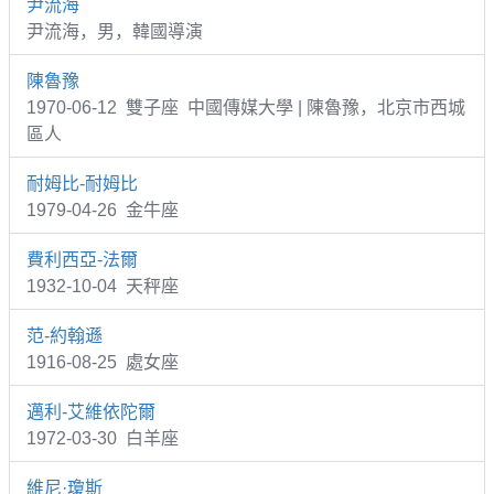
尹流海
尹流海，男，韓國導演
陳魯豫
1970-06-12 雙子座 中國傳媒大學 | 陳魯豫，北京市西城
區人
耐姆比-耐姆比
1979-04-26 金牛座
費利西亞-法爾
1932-10-04 天秤座
范-約翰遜
1916-08-25 處女座
邁利-艾維依陀爾
1972-03-30 白羊座
維尼·瓊斯