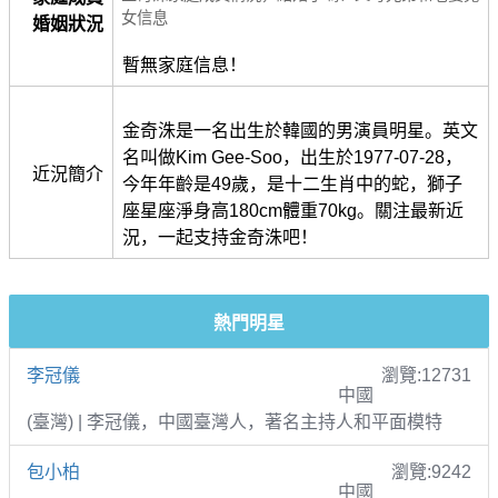
女信息
婚姻狀況
暫無家庭信息！
金奇洙是一名出生於韓國的男演員明星。英文
名叫做Kim Gee-Soo，出生於1977-07-28，
近況簡介
今年年齡是49歲，是十二生肖中的蛇，獅子
座星座淨身高180cm體重70kg。關注最新近
況，一起支持金奇洙吧！
熱門明星
李冠儀
瀏覽:12731
中國
(臺灣) | 李冠儀，中國臺灣人，著名主持人和平面模特
包小柏
瀏覽:9242
中國