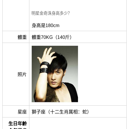
明星金奇洙身高多少？
身高是180cm
體重
體重70KG（140斤）
照片
星座
獅子座（十二生肖属相：蛇）
生日年齡