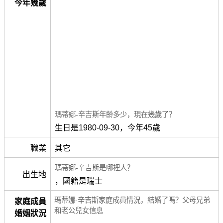
今年幾歲
瑪蒂娜-辛吉斯年齡多少，現在幾歲了？
生日是1980-09-30，今年45歲
職業
其它
瑪蒂娜-辛吉斯是哪裡人？
出生地
，國籍是瑞士
瑪蒂娜-辛吉斯家庭成員情況，結婚了嗎？父母兄弟
家庭成員
和老公兒女信息
婚姻狀況