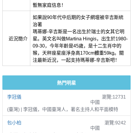
暫無家庭信息！
如果說90年代中后期的女子網壇被辛吉斯統
治著
瑪蒂娜-辛吉斯是一名出生於瑞士的女其它明
近況簡介
星。英文名叫做Martina Hingis，出生於1980-
09-30，今年年齡是45歲，是十二生肖中的
猴，天秤座星座淨身高170cm體重59kg。關
注最新近況，一起支持瑪蒂娜-辛吉斯吧！
熱門明星
李冠儀
瀏覽:12731
中國
(臺灣) | 李冠儀，中國臺灣人，著名主持人和平面模特
包小柏
瀏覽:9242
中國