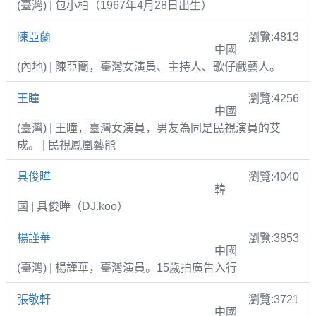
(臺灣) | 包小柏（1967年4月28日出生）
陳亞蘭
瀏覽:4813
中國
(內地) | 陳亞蘭，臺灣女演員、主持人、歌仔戲藝人。
王瞳
瀏覽:4256
中國
(臺灣) | 王瞳，臺灣女演員，男友為同是民視演員的艾
成。 | 民視鳳凰藝能
具俊曄
瀏覽:4040
韓
國 | 具俊曄（DJ.koo）
楊謹華
瀏覽:3853
中國
(臺灣) | 楊謹華，臺灣演員。15歲拍廣告入行
張敬軒
瀏覽:3721
中國