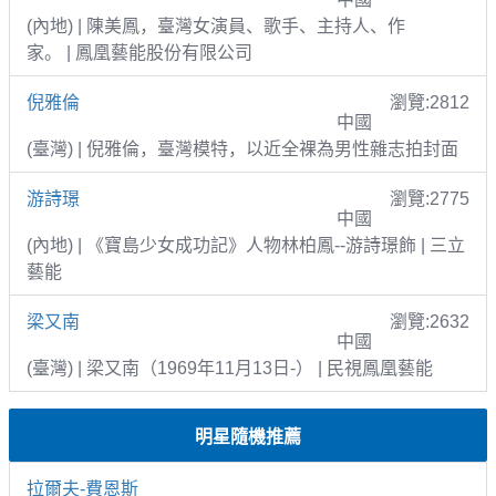
(內地) | 陳美鳳，臺灣女演員、歌手、主持人、作
家。 | 鳳凰藝能股份有限公司
倪雅倫
瀏覽:2812
中國
(臺灣) | 倪雅倫，臺灣模特，以近全裸為男性雜志拍封面
游詩璟
瀏覽:2775
中國
(內地) | 《寶島少女成功記》人物林柏鳳--游詩璟飾 | 三立
藝能
梁又南
瀏覽:2632
中國
(臺灣) | 梁又南（1969年11月13日-） | 民視鳳凰藝能
明星隨機推薦
拉爾夫-費恩斯