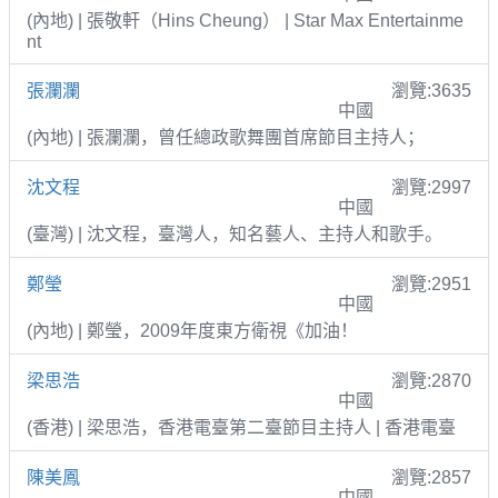
(內地) | 張敬軒（Hins Cheung） | Star Max Entertainme
nt
張瀾瀾
瀏覽:3635
中國
(內地) | 張瀾瀾，曾任總政歌舞團首席節目主持人；
沈文程
瀏覽:2997
中國
(臺灣) | 沈文程，臺灣人，知名藝人、主持人和歌手。
鄭瑩
瀏覽:2951
中國
(內地) | 鄭瑩，2009年度東方衛視《加油！
梁思浩
瀏覽:2870
中國
(香港) | 梁思浩，香港電臺第二臺節目主持人 | 香港電臺
陳美鳳
瀏覽:2857
中國