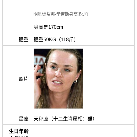
明星瑪蒂娜-辛吉斯身高多少？
身高是170cm
體重
體重59KG（118斤）
照片
星座
天秤座（十二生肖属相：猴）
生日年齡