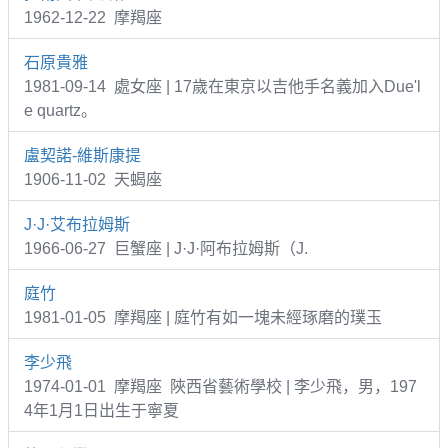
1962-12-22 摩羯座
石原貴雅
1981-09-14 處女座 | 17歲在東京以吉他手名義加入Due'l
e quartz。
盧契諾-維斯康提
1906-11-02 天蝎座
J·J·艾布拉姆斯
1966-06-27 巨蟹座 | J·J·阿布拉姆斯（J.
庭竹
1981-01-05 摩羯座 | 庭竹有如一塊未經琢磨的璞玉
李少飛
1974-01-01 摩羯座 陜西省藝術學校 | 李少飛，男，197
4年1月1日出生于寧夏