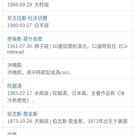
1968-09-29 天秤座
尼古拉斯-杜沃切爾
1980-03-27 白羊座
勞倫斯-菲什伯恩
1961-07-30 獅子座 | 10歲就開始演出，12歲時就在《Co
rnbread
洪曉熙
洪曉熙，高中時節起成為ceci、
吹越滿
1965-02-17 水瓶座 | 吹越滿，日本員。主要作品有《冰
冷熱帶魚》、
伯吉斯·詹金斯
1973-10-24 天蝎座 | 伯吉斯·詹金斯，1973年出生于美國
民雄