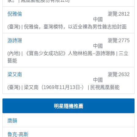
家。 | 鳳凰藝能股份有限公司
倪雅倫
瀏覽:2812
中國
(臺灣) | 倪雅倫，臺灣模特，以近全裸為男性雜志拍封面
游詩璟
瀏覽:2775
中國
(內地) | 《寶島少女成功記》人物林柏鳳--游詩璟飾 | 三立
藝能
梁又南
瀏覽:2632
中國
(臺灣) | 梁又南（1969年11月13日-） | 民視鳳凰藝能
明星隨機推薦
唐韻
魯克-高斯