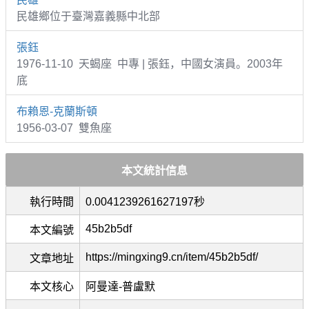
民雄鄉位于臺灣嘉義縣中北部
張鈺
1976-11-10 天蝎座 中專 | 張鈺，中國女演員。2003年
底
布賴恩-克蘭斯頓
1956-03-07 雙魚座
本文統計信息
執行時間
0.0041239261627197秒
45b2b5df
本文編號
https://mingxing9.cn/item/45b2b5df/
文章地址
本文核心
阿曼達-普盧默