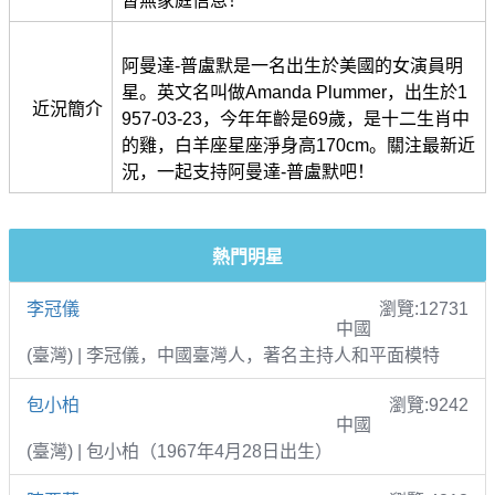
暫無家庭信息！
阿曼達-普盧默是一名出生於美國的女演員明
星。英文名叫做Amanda Plummer，出生於1
近況簡介
957-03-23，今年年齡是69歲，是十二生肖中
的雞，白羊座星座淨身高170cm。關注最新近
況，一起支持阿曼達-普盧默吧！
熱門明星
李冠儀
瀏覽:12731
中國
(臺灣) | 李冠儀，中國臺灣人，著名主持人和平面模特
包小柏
瀏覽:9242
中國
(臺灣) | 包小柏（1967年4月28日出生）