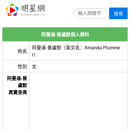
搜尋
阿曼達-普盧默個人資料
阿曼達-普盧默（英文名：Amanda Plumme
姓名
r）
性別
女
阿曼達-普
盧默
真實身高