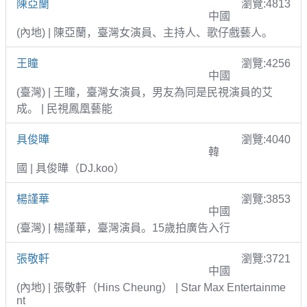
陳亞蘭
瀏覽:4813
中國
(內地) | 陳亞蘭，臺灣女演員、主持人、歌仔戲藝人。
王瞳
瀏覽:4256
中國
(臺灣) | 王瞳，臺灣女演員，男友為同是民視演員的艾
成。 | 民視鳳凰藝能
具俊曄
瀏覽:4040
韓
國 | 具俊曄（DJ.koo）
楊謹華
瀏覽:3853
中國
(臺灣) | 楊謹華，臺灣演員。15歲拍廣告入行
張敬軒
瀏覽:3721
中國
(內地) | 張敬軒（Hins Cheung） | Star Max Entertainme
nt