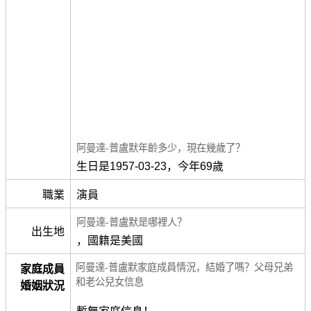
阿曼達-普盧默年齡多少，現在幾歲了？
生日是1957-03-23，今年69歲
職業
演員
阿曼達-普盧默是哪裡人？
出生地
，國籍是美國
阿曼達-普盧默家庭成員情況，結婚了嗎？父母兄弟
家庭成員
和老公兒女信息
婚姻狀況