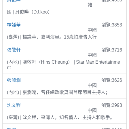
韓
國 | 具俊曄（DJ.koo）
楊謹華
瀏覽:3853
中國
(臺灣) | 楊謹華，臺灣演員。15歲拍廣告入行
張敬軒
瀏覽:3716
中國
(內地) | 張敬軒（Hins Cheung） | Star Max Entertainme
nt
張瀾瀾
瀏覽:3626
中國
(內地) | 張瀾瀾，曾任總政歌舞團首席節目主持人；
沈文程
瀏覽:2993
中國
(臺灣) | 沈文程，臺灣人，知名藝人、主持人和歌手。