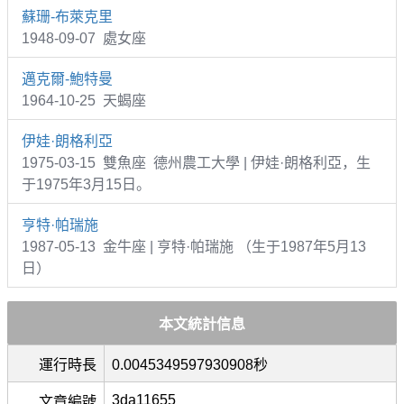
蘇珊-布萊克里
1948-09-07 處女座
邁克爾-鮑特曼
1964-10-25 天蝎座
伊娃·朗格利亞
1975-03-15 雙魚座 德州農工大學 | 伊娃·朗格利亞，生
于1975年3月15日。
亨特·帕瑞施
1987-05-13 金牛座 | 亨特·帕瑞施 （生于1987年5月13
日）
本文統計信息
運行時長
0.0045349597930908秒
3da11655
文章編號