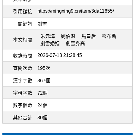
https://mingxing9.cn/item/3da11655/
引用鏈接
關鍵詞
劇雪
朱元璋
劉伯溫
馬皇后
鄂布斯
本文相關
劇雪婚姻
劇雪身高
2026-07-13 21:28:45
收錄時間
查閱次數
195次
漢字字數
867個
字母字數
72個
數字個數
24個
其他合計
80個