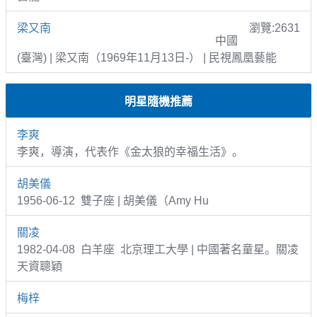
梁又南
瀏覽:2631
中國
(臺灣) | 梁又南（1969年11月13日-） | 民視鳳凰藝能
明星隨機推薦
李爽
李爽，導演，代表作《金太狼的幸福生活》。
胡美儀
1956-06-12 雙子座 | 胡美儀（Amy Hu
關凌
1982-04-08 白羊座 北京理工大學 | 中國著名童星。關凌
天資聰穎
梅梓