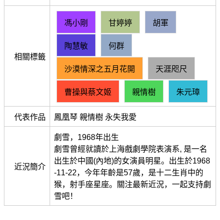
馮小剛
甘婷婷
胡軍
陶慧敏
何群
相關標籤
沙漠情深之五月花開
天涯咫尺
曹操與蔡文姬
親情樹
朱元璋
代表作品
鳳凰琴 親情樹 永失我愛
劇雪，1968年出生
劇雪曾經就讀於上海戲劇學院表演系, 是一名
出生於中國(內地)的女演員明星。出生於1968
近況簡介
-11-22，今年年齡是57歲，是十二生肖中的
猴，射手座星座。關注最新近況，一起支持劇
雪吧！