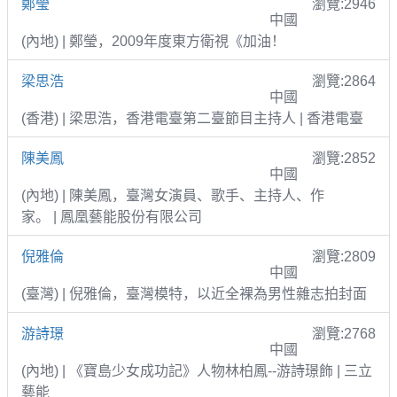
鄭瑩
瀏覽:2946
中國
(內地) | 鄭瑩，2009年度東方衛視《加油！
梁思浩
瀏覽:2864
中國
(香港) | 梁思浩，香港電臺第二臺節目主持人 | 香港電臺
陳美鳳
瀏覽:2852
中國
(內地) | 陳美鳳，臺灣女演員、歌手、主持人、作
家。 | 鳳凰藝能股份有限公司
倪雅倫
瀏覽:2809
中國
(臺灣) | 倪雅倫，臺灣模特，以近全裸為男性雜志拍封面
游詩璟
瀏覽:2768
中國
(內地) | 《寶島少女成功記》人物林柏鳳--游詩璟飾 | 三立
藝能