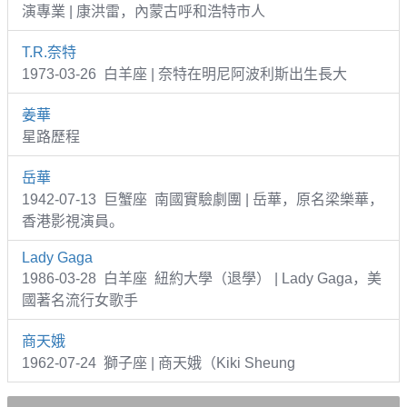
演專業 | 康洪雷，內蒙古呼和浩特市人
T.R.奈特
1973-03-26 白羊座 | 奈特在明尼阿波利斯出生長大
姜華
星路歷程
岳華
1942-07-13 巨蟹座 南國實驗劇團 | 岳華，原名梁樂華，
香港影視演員。
Lady Gaga
1986-03-28 白羊座 紐約大學（退學） | Lady Gaga，美
國著名流行女歌手
商天娥
1962-07-24 獅子座 | 商天娥（Kiki Sheung