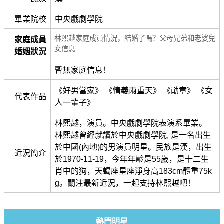
畢業院校
中央戲劇學院
林熙越家庭成員情況，結婚了嗎？父母兄弟和老婆兒
家庭成員
女信息
婚姻狀況
暫無家庭信息！
《好男當家》 《情義兩重天》 《勛章》 《女
代表作品
人一輩子》
林熙越，演員。中央戲劇學院表演系畢業。
林熙越曾經就讀於中央戲劇學院, 是一名出生
於中國(內地)的男演員明星。民族是漢，出生
近況簡介
於1970-11-19，今年年齡是55歲，是十二生
肖中的狗，天蝎座星座淨身高183cm體重75k
g。關注最新近況，一起支持林熙越吧！
熱門明星