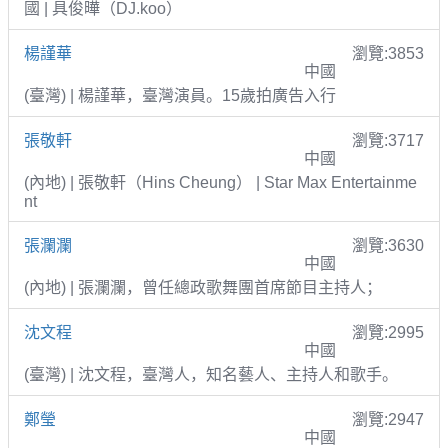
國 | 具俊曄（DJ.koo）
楊謹華
瀏覽:3853
中國
(臺灣) | 楊謹華，臺灣演員。15歲拍廣告入行
張敬軒
瀏覽:3717
中國
(內地) | 張敬軒（Hins Cheung） | Star Max Entertainme
nt
張瀾瀾
瀏覽:3630
中國
(內地) | 張瀾瀾，曾任總政歌舞團首席節目主持人；
沈文程
瀏覽:2995
中國
(臺灣) | 沈文程，臺灣人，知名藝人、主持人和歌手。
鄭瑩
瀏覽:2947
中國