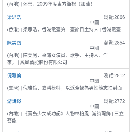
(內地) | 鄭瑩，2009年度東方衛視《加油！
梁思浩
瀏覽:2866
中國
(香港) | 梁思浩，香港電臺第二臺節目主持人 | 香港電臺
陳美鳳
瀏覽:2854
中國
(內地) | 陳美鳳，臺灣女演員、歌手、主持人、作
家。 | 鳳凰藝能股份有限公司
倪雅倫
瀏覽:2812
中國
(臺灣) | 倪雅倫，臺灣模特，以近全裸為男性雜志拍封面
游詩璟
瀏覽:2772
中國
(內地) | 《寶島少女成功記》人物林柏鳳--游詩璟飾 | 三立
藝能