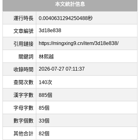
本文統計信息
運行時長
0.0040631294250488秒
3d18e838
文章編號
https://mingxing9.cn/item/3d18e838/
引用鏈接
關鍵詞
林熙越
2026-07-27 07:11:37
收錄時間
查閱次數
140次
漢字字數
885個
字母字數
85個
數字個數
33個
其他合計
82個