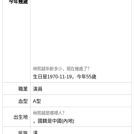
今年幾歲
林熙越年齡多少，現在幾歲了？
生日是1970-11-19，今年55歲
職業
演員
血型
A型
林熙越是哪裡人？
出生地
，國籍是中國(內地)
民族
漢