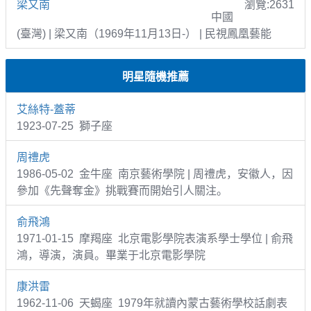
梁又南
瀏覽:2631
中國
(臺灣) | 梁又南（1969年11月13日-） | 民視鳳凰藝能
明星隨機推薦
艾絲特-蓋蒂
1923-07-25 獅子座
周禮虎
1986-05-02 金牛座 南京藝術學院 | 周禮虎，安徽人，因
參加《先聲奪金》挑戰賽而開始引人關注。
俞飛鴻
1971-01-15 摩羯座 北京電影學院表演系學士學位 | 俞飛
鴻，導演，演員。畢業于北京電影學院
康洪雷
1962-11-06 天蝎座 1979年就讀內蒙古藝術學校話劇表