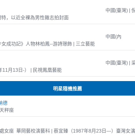
中國(臺灣) | 
模特，以近全裸為男性雜志拍封面
中國(內
島少女成功記》人物林柏鳳--游詩璟飾 | 三立藝能
中國(臺灣) | 
年11月13日-） | 民視鳳凰藝能
明星隨機推薦
納德
1 天秤座
-23 處女座 華岡藝校演藝科 | 蔡宜臻（1987年8月23日—）臺灣女