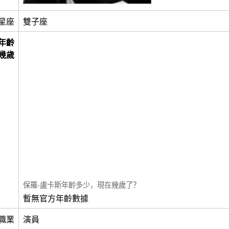
星座
雙子座
年齡
幾歲
保羅-盧卡斯年齡多少，現在幾歲了？
暫無官方年齡數據
職業
演員