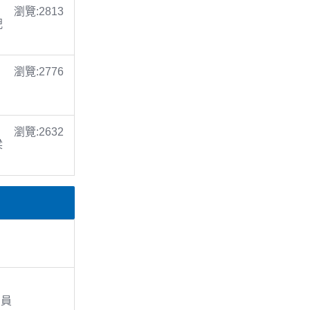
瀏覽:2813
倪
瀏覽:2776
瀏覽:2632
梁
演員