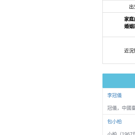
出
家庭
婚姻
近況
李冠儀
冠儀，中國
包小柏
小柏（1967