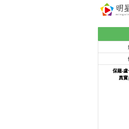
保羅-盧
真實