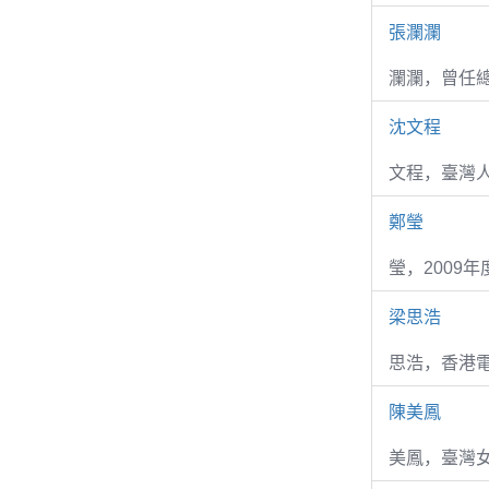
張瀾瀾
瀾瀾，曾任
沈文程
文程，臺灣
鄭瑩
瑩，2009
梁思浩
思浩，香港電
陳美鳳
美鳳，臺灣女