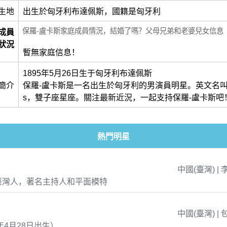
生地
出生於匈牙利布達佩斯，國籍是匈牙利
保羅-盧卡斯家庭成員情況，結婚了嗎？父母兄弟和老婆兒女信息
成員
狀況
暫無家庭信息！
1895年5月26日生于匈牙利布達佩斯
簡介
保羅-盧卡斯是一名出生於匈牙利的男演員明星。英文名叫做Pa
s，雙子座星座。關注最新近況，一起支持保羅-盧卡斯吧
熱門明星
中國(臺灣) | 
臺灣人，著名主持人和平面模特
中國(臺灣) | 
年4月28日出生）