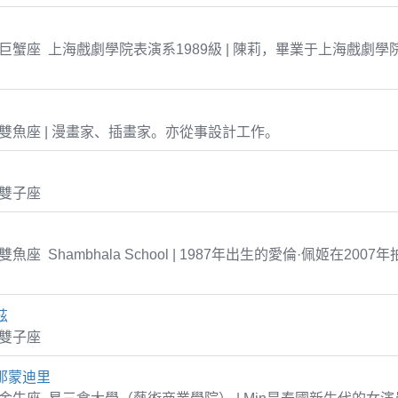
-08 巨蟹座 上海戲劇學院表演系1989級 | 陳莉，畢業于上海戲劇
-07 雙魚座 | 漫畫家、插畫家。亦從事設計工作。
1 雙子座
21 雙魚座 Shambhala School | 1987年出生的愛倫·佩姬在20
》
茲
8 雙子座
那蒙迪里