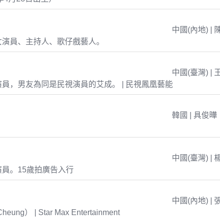
中國(內地) | 
女演員、主持人、歌仔戲藝人。
中國(臺灣) | 
員，男友為同是民視演員的艾成。 | 民視鳳凰藝能
韓國 | 具俊曄
中國(臺灣) | 
員。15歲拍廣告入行
中國(內地) | 
eung） | Star Max Entertainment