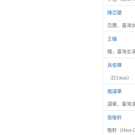
陳亞蘭
亞蘭，臺灣
王瞳
瞳，臺灣女演
具俊曄
（DJ.koo）
楊謹華
謹華，臺灣演
張敬軒
敬軒（Hins Ch