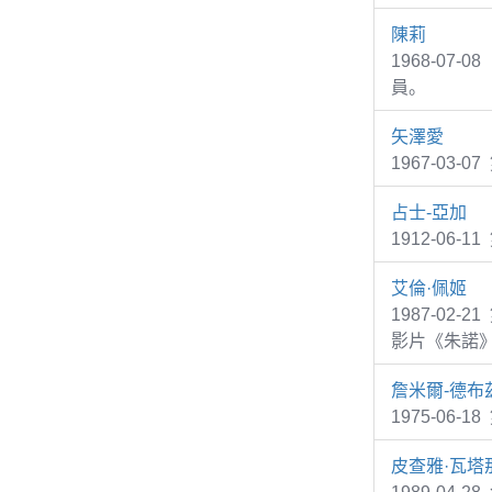
陳莉
1968-07
員。
矢澤愛
1967-03
占士-亞加
1912-06-1
艾倫·佩姬
1987-02-
影片《朱諾
詹米爾-德布
1975-06-1
皮查雅·瓦塔