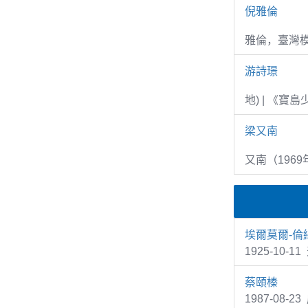
倪雅倫
雅倫，臺灣
游詩璟
地) | 《寶
梁又南
又南（1969
埃爾莫爾-倫
1925-10-1
蔡頤榛
1987-08