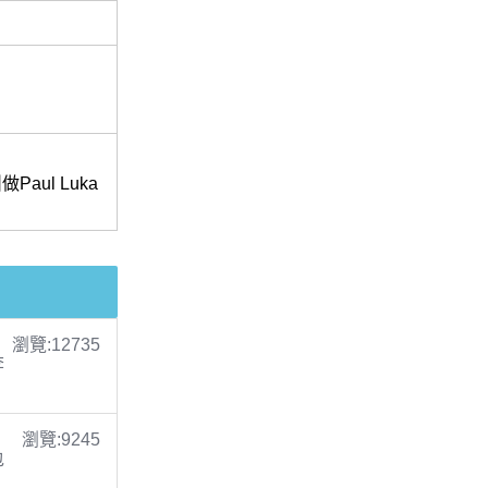
ul Luka
！
瀏覽:12735
李
瀏覽:9245
包