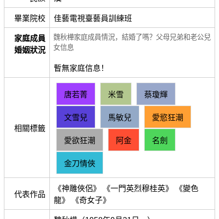
畢業院校
佳藝電視臺藝員訓練班
魏秋樺家庭成員情況，結婚了嗎？父母兄弟和老公兒
家庭成員
女信息
婚姻狀況
暫無家庭信息！
唐若菁
米雪
蔡瓊輝
文雪兒
馬敏兒
愛慾狂潮
相關標籤
愛欲狂潮
阿金
名劍
金刀情俠
《神雕俠侶》 《一門英烈穆桂英》 《變色
代表作品
龍》 《奇女子》