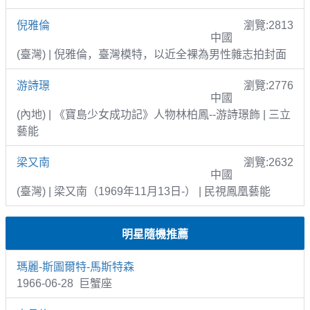
倪雅倫
瀏覽:2813
中國
(臺灣) | 倪雅倫，臺灣模特，以近全裸為男性雜志拍封面
游詩璟
瀏覽:2776
中國
(內地) | 《寶島少女成功記》人物林柏鳳--游詩璟飾 | 三立
藝能
梁又南
瀏覽:2632
中國
(臺灣) | 梁又南（1969年11月13日-） | 民視鳳凰藝能
明星隨機推薦
瑪麗-斯圖爾特-馬斯特森
1966-06-28 巨蟹座