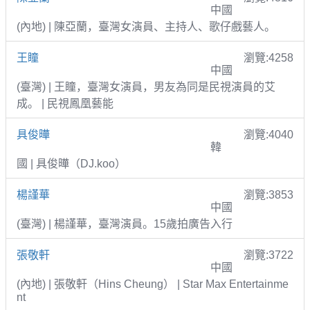
中國
(內地) | 陳亞蘭，臺灣女演員、主持人、歌仔戲藝人。
王瞳
瀏覽:4258
中國
(臺灣) | 王瞳，臺灣女演員，男友為同是民視演員的艾
成。 | 民視鳳凰藝能
具俊曄
瀏覽:4040
韓
國 | 具俊曄（DJ.koo）
楊謹華
瀏覽:3853
中國
(臺灣) | 楊謹華，臺灣演員。15歲拍廣告入行
張敬軒
瀏覽:3722
中國
(內地) | 張敬軒（Hins Cheung） | Star Max Entertainme
nt