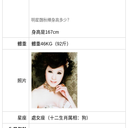
明星魏秋樺身高多少？
身高是167cm
體重
體重46KG（92斤）
照片
星座
處女座（十二生肖属相：狗）