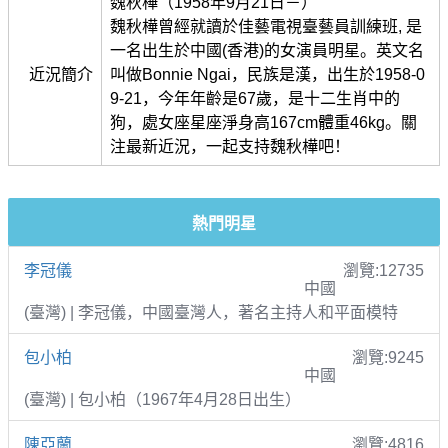
魏秋樺（1958年9月21日－）
魏秋樺曾經就讀於佳藝電視臺藝員訓練班, 是
一名出生於中國(香港)的女演員明星。英文名
近況簡介
叫做Bonnie Ngai，民族是漢，出生於1958-0
9-21，今年年齡是67歲，是十二生肖中的
狗，處女座星座淨身高167cm體重46kg。關
注最新近況，一起支持魏秋樺吧！
熱門明星
李冠儀
瀏覽:12735
中國
(臺灣) | 李冠儀，中國臺灣人，著名主持人和平面模特
包小柏
瀏覽:9245
中國
(臺灣) | 包小柏（1967年4月28日出生）
陳亞蘭
瀏覽:4816