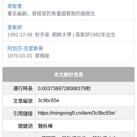
周智勇
著名編劇，曾經是釣魚臺國賓館的服務生
張紫妍
1982-12-08 射手座 朝鮮大學 | 張紫妍1982年出生
阿加莎-克里斯蒂
1970-01-01 摩羯座
本文統計信息
運行時長
0.0037369728088379秒
3c9bc65e
文章編號
https://mingxing9.cn/item/3c9bc65e/
引用鏈接
關鍵詞
魏秋樺