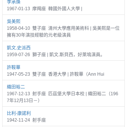
李承煥
1967-01-13 摩羯座 韓國外國人大學 |
吳美熙
1958-04-10 雙子座 清州大學應用美術科 | 吳美熙是一位
擁有30年演技經驗的元老級演員
凱文.史派西
1959-07-26 獅子座 | 凱文.斯貝西，好萊塢演員。
許鞍華
1947-05-23 雙子座 香港大學 | 許鞍華（Ann Hui
織田裕二
1967-12-13 射手座 匹茲堡大學日本校 | 織田裕二（196
7年12月13日－）
比利-康諾利
1942-11-24 射手座