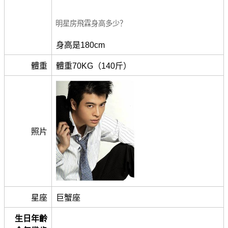
明星房飛霖身高多少？
身高是180cm
體重
體重70KG（140斤）
照片
星座
巨蟹座
生日年齡