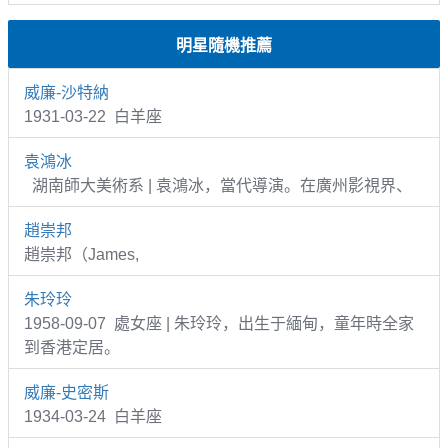
明星隨機推薦
威廉-沙特納
1931-03-22 白羊座
袁鴻冰
湖南師大美術系 | 袁鴻冰，當代導演。在廣州影視界、
趙崇邦
趙崇邦（James,
朱玲玲
1958-09-07 處女座 | 朱玲玲，出生于緬甸，童年時全家
到香港定居。
威廉-史密斯
1934-03-24 白羊座