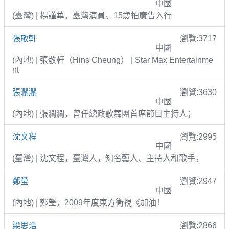
中國
(臺灣) | 楊謹華，臺灣演員。15歲拍廣告入行
張敬軒
瀏覽:3717
中國
(內地) | 張敬軒（Hins Cheung） | Star Max Entertainme
nt
張瀾瀾
瀏覽:3630
中國
(內地) | 張瀾瀾，曾任總政歌舞團首席節目主持人；
沈文程
瀏覽:2995
中國
(臺灣) | 沈文程，臺灣人，知名藝人、主持人和歌手。
鄭瑩
瀏覽:2947
中國
(內地) | 鄭瑩，2009年度東方衛視《加油！
梁思浩
瀏覽:2866