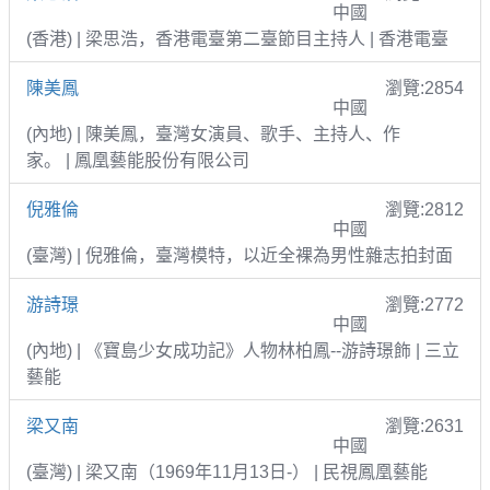
中國
(香港) | 梁思浩，香港電臺第二臺節目主持人 | 香港電臺
陳美鳳
瀏覽:2854
中國
(內地) | 陳美鳳，臺灣女演員、歌手、主持人、作
家。 | 鳳凰藝能股份有限公司
倪雅倫
瀏覽:2812
中國
(臺灣) | 倪雅倫，臺灣模特，以近全裸為男性雜志拍封面
游詩璟
瀏覽:2772
中國
(內地) | 《寶島少女成功記》人物林柏鳳--游詩璟飾 | 三立
藝能
梁又南
瀏覽:2631
中國
(臺灣) | 梁又南（1969年11月13日-） | 民視鳳凰藝能