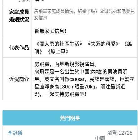
房飛霖家庭成員情況，結婚了嗎？父母兄弟和老婆兒
家庭成員
女信息
婚姻狀況
暫無家庭信息！
《關大勇的社區生活》 《失落的母愛》 《鴿
代表作品
哨》 《原上草》
房飛霖，內地新銳影視演員。
房飛霖是一名出生於中國(內地)的男演員明
近況簡介
星。英文名叫做caesar，民族是漢族，巨蟹座
星座淨身高180cm體重70kg。關注最新近
況，一起支持房飛霖吧！
熱門明星
李冠儀
瀏覽:12725
中國