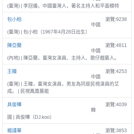
(臺灣) | 李冠儀，中國臺灣人，著名主持人和平面模特
包小柏
瀏覽:9238
中國
(臺灣) | 包小柏（1967年4月28日出生）
陳亞蘭
瀏覽:4811
中國
(內地) | 陳亞蘭，臺灣女演員、主持人、歌仔戲藝人。
王瞳
瀏覽:4253
中國
(臺灣) | 王瞳，臺灣女演員，男友為同是民視演員的艾
成。 | 民視鳳凰藝能
具俊曄
瀏覽:4039
韓
國 | 具俊曄（DJ.koo）
楊謹華
瀏覽:3853