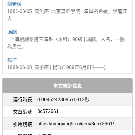
劉希媛
1981-03-05 雙魚座 北京舞蹈學院 | 演員劉希媛，黑龍江
人
馮鵬
上海戲劇學院表演系（本科）98級 | 馮鵬，人名，一般
為男性。
楊洋
1989-06-08 雙子座 | 楊洋(1989年6月8日——)
本文統計信息
運行時長
0.0045242309570312秒
3c572661
文章編號
https://mingxing9.cn/item/3c572661/
引用鏈接