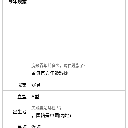
今年幾歲
房飛霖年齡多少，現在幾歲了？
暫無官方年齡數據
職業
演員
血型
A型
房飛霖是哪裡人？
出生地
，國籍是中國(內地)
民族
漢族