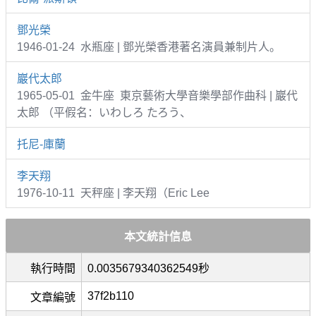
鄧光榮
1946-01-24 水瓶座 | 鄧光榮香港著名演員兼制片人。
巖代太郎
1965-05-01 金牛座 東京藝術大學音樂學部作曲科 | 巖代
太郎 （平假名：いわしろ たろう、
托尼-庫蘭
李天翔
1976-10-11 天秤座 | 李天翔（Eric Lee
本文統計信息
執行時間
0.0035679340362549秒
37f2b110
文章編號