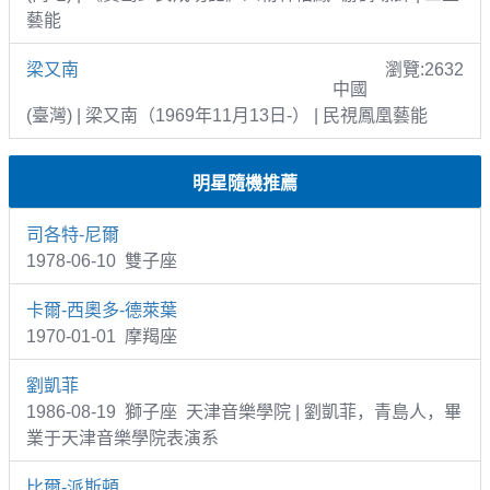
藝能
梁又南
瀏覽:2632
中國
(臺灣) | 梁又南（1969年11月13日-） | 民視鳳凰藝能
明星隨機推薦
司各特-尼爾
1978-06-10 雙子座
卡爾-西奧多-德萊葉
1970-01-01 摩羯座
劉凱菲
1986-08-19 獅子座 天津音樂學院 | 劉凱菲，青島人，畢
業于天津音樂學院表演系
比爾-派斯頓