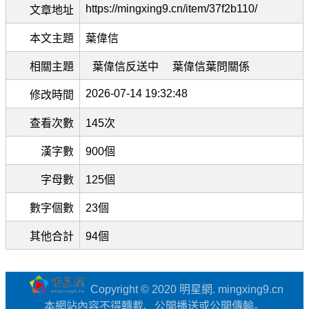
https://mingxing9.cn/item/37f2b110/
文章地址
本文主題
葉偉信
相關主題
葉偉信反送中
葉偉信葉問關係
2026-07-14 19:32:48
修改時間
查看次數
145次
漢字數
900個
字母數
125個
數字個數
23個
其他合計
94個
Copyright © 2020 明星網. mingxing9.cn
本網站內容不得轉載、公開播送或公開傳輸。