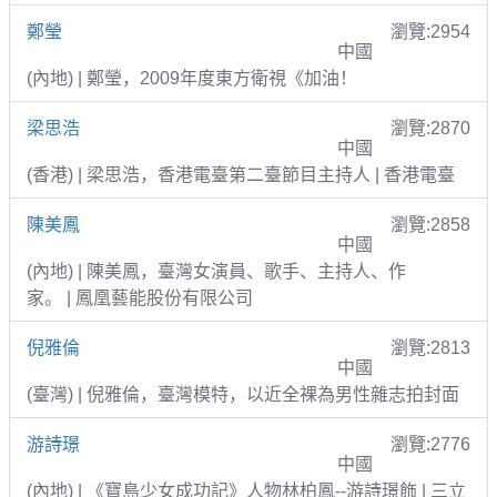
鄭瑩
瀏覽:2954
中國
(內地) | 鄭瑩，2009年度東方衛視《加油！
梁思浩
瀏覽:2870
中國
(香港) | 梁思浩，香港電臺第二臺節目主持人 | 香港電臺
陳美鳳
瀏覽:2858
中國
(內地) | 陳美鳳，臺灣女演員、歌手、主持人、作
家。 | 鳳凰藝能股份有限公司
倪雅倫
瀏覽:2813
中國
(臺灣) | 倪雅倫，臺灣模特，以近全裸為男性雜志拍封面
游詩璟
瀏覽:2776
中國
(內地) | 《寶島少女成功記》人物林柏鳳--游詩璟飾 | 三立