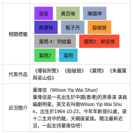
張晉
黃百鳴
陳國坤
熊黛林
甄子丹
殺破狼
相關標籤
葉問 4：完結篇
葉問3：師徒情
葉問2
葉問
《爆裂刑警》 《殺破狼》 《葉問》 《朱麗葉
代表作品
與梁山伯》
葉偉信（Wilson Yip Wai Shun）
葉偉信是一名出生於中國(香港)的男導演 演員
編劇明星。英文名叫做Wilson Yip Wai Shu
近況簡介
n，出生於1964-10-23，今年年齡是61歲，是
十二生肖中的龍，天蝎座星座。關注最新近
況，一起支持葉偉信吧！