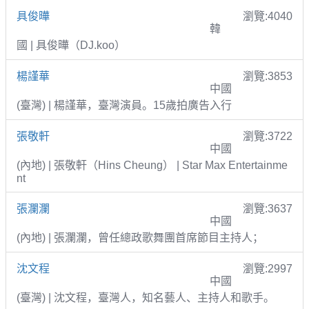
具俊曄
瀏覽:4040
韓
國 | 具俊曄（DJ.koo）
楊謹華
瀏覽:3853
中國
(臺灣) | 楊謹華，臺灣演員。15歲拍廣告入行
張敬軒
瀏覽:3722
中國
(內地) | 張敬軒（Hins Cheung） | Star Max Entertainme
nt
張瀾瀾
瀏覽:3637
中國
(內地) | 張瀾瀾，曾任總政歌舞團首席節目主持人；
沈文程
瀏覽:2997
中國
(臺灣) | 沈文程，臺灣人，知名藝人、主持人和歌手。