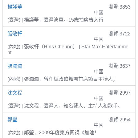
楊謹華
瀏覽:3853
中國
(臺灣) | 楊謹華，臺灣演員。15歲拍廣告入行
張敬軒
瀏覽:3722
中國
(內地) | 張敬軒（Hins Cheung） | Star Max Entertainme
nt
張瀾瀾
瀏覽:3637
中國
(內地) | 張瀾瀾，曾任總政歌舞團首席節目主持人；
沈文程
瀏覽:2997
中國
(臺灣) | 沈文程，臺灣人，知名藝人、主持人和歌手。
鄭瑩
瀏覽:2954
中國
(內地) | 鄭瑩，2009年度東方衛視《加油！