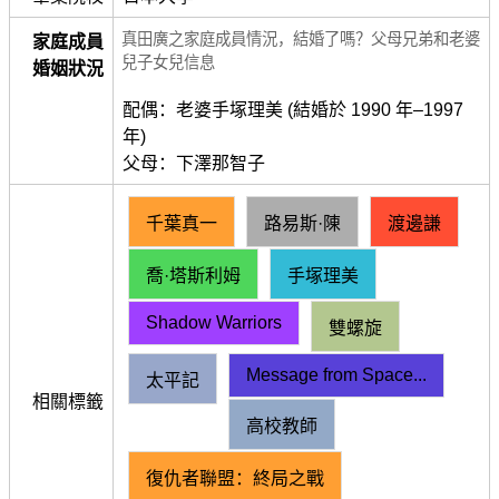
真田廣之家庭成員情況，結婚了嗎？父母兄弟和老婆
家庭成員
兒子女兒信息
婚姻狀況
配偶：老婆手塚理美 (結婚於 1990 年–1997
年)
父母：下澤那智子
千葉真一
路易斯·陳
渡邊謙
喬·塔斯利姆
手塚理美
Shadow Warriors
雙螺旋
Message from Space...
太平記
相關標籤
高校教師
復仇者聯盟：終局之戰