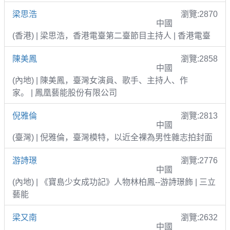
梁思浩
瀏覽:2870
中國
(香港) | 梁思浩，香港電臺第二臺節目主持人 | 香港電臺
陳美鳳
瀏覽:2858
中國
(內地) | 陳美鳳，臺灣女演員、歌手、主持人、作
家。 | 鳳凰藝能股份有限公司
倪雅倫
瀏覽:2813
中國
(臺灣) | 倪雅倫，臺灣模特，以近全裸為男性雜志拍封面
游詩璟
瀏覽:2776
中國
(內地) | 《寶島少女成功記》人物林柏鳳--游詩璟飾 | 三立
藝能
梁又南
瀏覽:2632
中國