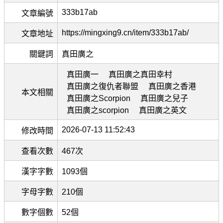
333b17ab
文章編號
https://mingxing9.cn/item/333b17ab/
文章地址
關鍵詞
真田廣之
真田廣一
真田廣之真田幸村
真田廣之復仇者聯盟
真田廣之香港
本文相關
真田廣之Scorpion
真田廣之兒子
真田廣之scorpion
真田廣之英文
2026-07-13 11:52:43
修改時間
查看次數
467次
漢字字數
1093個
字母字數
210個
數字個數
52個