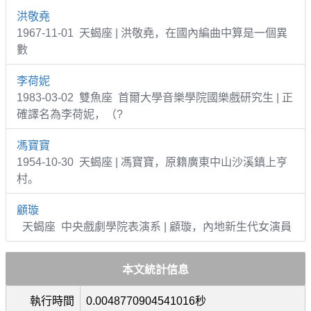
洪敬堯
1967-11-01 天蝎座 | 洪敬堯，在國內編曲中算是一個異
數
李荷妮
1983-03-02 雙魚座 首爾大學音樂學院國樂戲研究生 | 正
確譯名為李荷妮，（?
馮寶寶
1954-10-30 天蝎座 | 馮寶寶，原籍廣東中山沙溪鎮上亨
村。
顧璇
天蝎座 中央戲劇學院表演系 | 顧璇，內地新生代女演員
本文統計信息
執行時間
0.0048770904541016秒