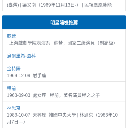
(臺灣) | 梁又南（1969年11月13日-） | 民視鳳凰藝能
明星隨機推薦
蘇營
上海戲劇學院表演系 | 蘇營，國家二級演員（副高級）
烏爾里希-圖科
金特陽
1969-12-09 射手座
程前
1963-09-03 處女座 | 程前，著名演員程之之子
林恩京
1983-10-07 天秤座 韓國中央大學 | 林恩京（1983年10
月7日—）