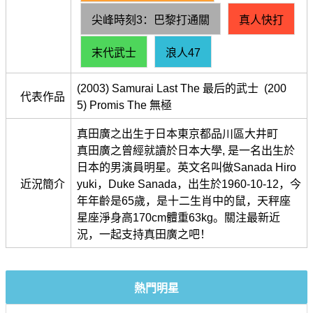
尖峰時刻3：巴黎打通關
真人快打
末代武士
浪人47
(2003) Samurai Last The 最后的武士 (200
代表作品
5) Promis The 無極
真田廣之出生于日本東京都品川區大井町
真田廣之曾經就讀於日本大學, 是一名出生於
日本的男演員明星。英文名叫做Sanada Hiro
近況簡介
yuki，Duke Sanada，出生於1960-10-12，今
年年齡是65歲，是十二生肖中的鼠，天秤座
星座淨身高170cm體重63kg。關注最新近
況，一起支持真田廣之吧！
熱門明星