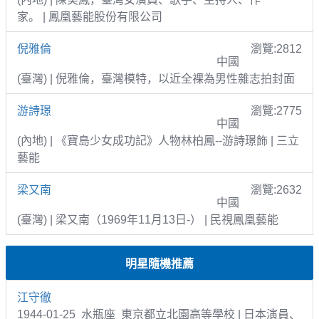
家。 | 鳳凰藝能股份有限公司
倪雅倫
瀏覽:2812
中國
(臺灣) | 倪雅倫，臺灣模特，以近全裸為男性雜志拍封面
游詩璟
瀏覽:2775
中國
(內地) | 《寶島少女成功記》人物林柏鳳--游詩璟飾 | 三立
藝能
梁又南
瀏覽:2632
中國
(臺灣) | 梁又南（1969年11月13日-） | 民視鳳凰藝能
明星隨機推薦
江守徹
1944-01-25 水瓶座 東京都立北園高等學校 | 日本演員、