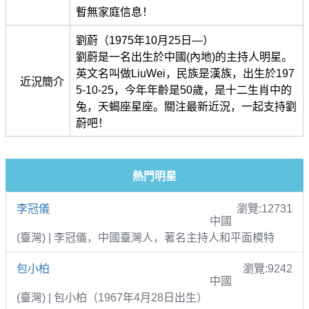
暫無家庭信息！
劉蔚（1975年10月25日—）
劉蔚是一名出生於中國(內地)的主持人明星。
英文名叫做LiuWei，民族是漢族，出生於197
近況簡介
5-10-25，今年年齡是50歲，是十二生肖中的
兔，天蝎座星座。關注最新近況，一起支持劉
蔚吧！
熱門明星
李冠儀
瀏覽:12731
中國
(臺灣) | 李冠儀，中國臺灣人，著名主持人和平面模特
包小柏
瀏覽:9242
中國
(臺灣) | 包小柏（1967年4月28日出生）