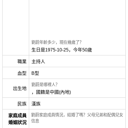
劉蔚年齡多少，現在幾歲了？
生日是1975-10-25，今年50歲
職業
主持人
血型
B型
劉蔚是哪裡人？
出生地
，國籍是中國(內地)
民族
漢族
劉蔚家庭成員情況，結婚了嗎？父母兄弟和配偶兒女
家庭成員
信息
婚姻狀況