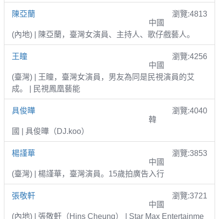
陳亞蘭
瀏覽:4813
中國
(內地) | 陳亞蘭，臺灣女演員、主持人、歌仔戲藝人。
王瞳
瀏覽:4256
中國
(臺灣) | 王瞳，臺灣女演員，男友為同是民視演員的艾
成。 | 民視鳳凰藝能
具俊曄
瀏覽:4040
韓
國 | 具俊曄（DJ.koo）
楊謹華
瀏覽:3853
中國
(臺灣) | 楊謹華，臺灣演員。15歲拍廣告入行
張敬軒
瀏覽:3721
中國
(內地) | 張敬軒（Hins Cheung） | Star Max Entertainme