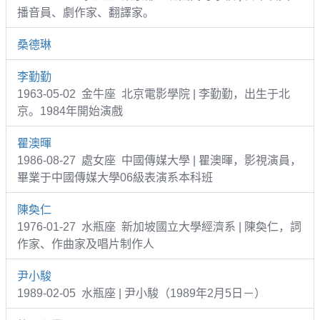
播音員、劇作家、翻譯家。
桑德琳
李勤勤
1963-05-02 金牛座 北京電影學院 | 李勤勤，出生于北
京。1984年開始演戲
瞿澳暉
1986-08-27 處女座 中國傳媒大學 | 瞿澳暉，影視演員，
畢業于中國傳媒大學06級表演系本科班
陳奐仁
1976-01-27 水瓶座 新加坡國立大學經濟系 | 陳奐仁，詞
作家、作曲家及唱片制作人
尹小駿
1989-02-05 水瓶座 | 尹小駿（1989年2月5日－）