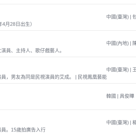
中國(臺灣) | 
年4月28日出生）
中國(內地) | 
女演員、主持人、歌仔戲藝人。
中國(臺灣) | 
員，男友為同是民視演員的艾成。 | 民視鳳凰藝能
韓國 | 具俊曄
中國(臺灣) | 
員。15歲拍廣告入行