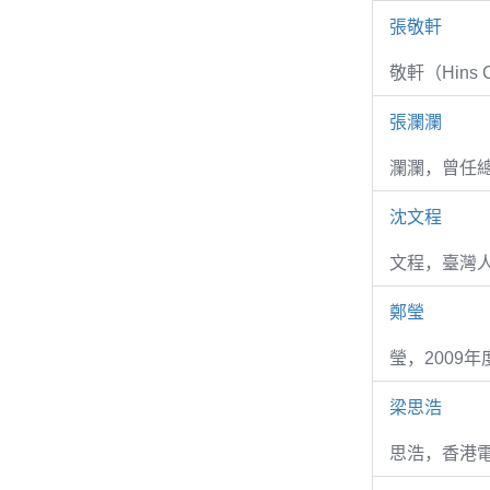
張敬軒
敬軒（Hins Ch
張瀾瀾
瀾瀾，曾任
沈文程
文程，臺灣
鄭瑩
瑩，2009
梁思浩
思浩，香港電