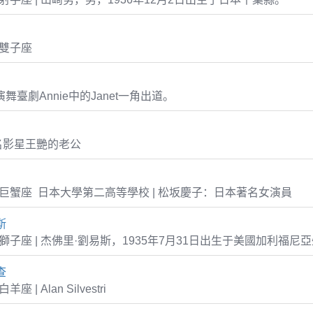
3 雙子座
演舞臺劇Annie中的Janet一角出道。
名影星王艷的老公
-20 巨蟹座 日本大學第二高等學校 | 松坂慶子：日本著名女演員
斯
-31 獅子座 | 杰佛里·劉易斯，1935年7月31日出生于美國加利福尼
查
白羊座 | Alan Silvestri