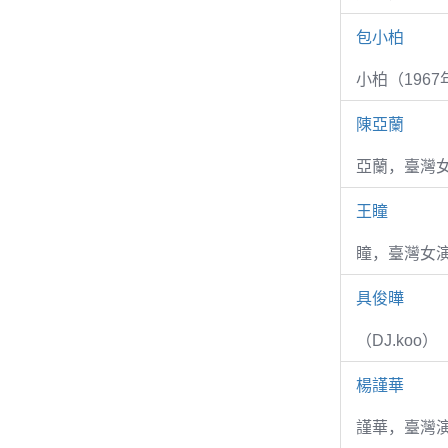
包小柏
小柏（1967
陳亞蘭
亞蘭，臺灣
王瞳
瞳，臺灣女演
具俊曄
（DJ.koo）
楊謹華
謹華，臺灣演