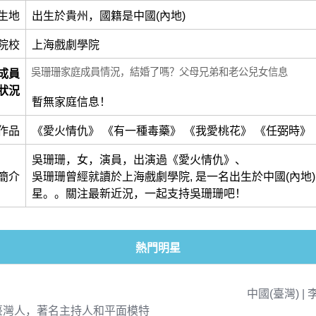
生地
出生於貴州，國籍是中國(內地)
院校
上海戲劇學院
吳珊珊家庭成員情況，結婚了嗎？父母兄弟和老公兒女信息
成員
狀況
暫無家庭信息！
作品
《愛火情仇》 《有一種毒藥》 《我愛桃花》 《任弼時》
吳珊珊，女，演員，出演過《愛火情仇》、
簡介
吳珊珊曾經就讀於上海戲劇學院, 是一名出生於中國(內地
星。。關注最新近況，一起支持吳珊珊吧！
熱門明星
中國(臺灣) | 
臺灣人，著名主持人和平面模特