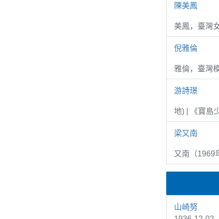
陳美鳳
美鳳，臺灣女
倪雅倫
雅倫，臺灣
游詩璟
地) | 《寶
梁又南
又南（1969
山崎努
1936-12