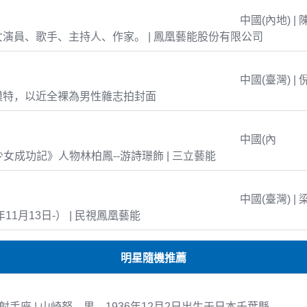
中國(內地) | 
演員、歌手、主持人、作家。 | 鳳凰藝能股份有限公司
中國(臺灣) | 
模特，以近全裸為男性雜志拍封面
中國(內
島少女成功記》人物林柏鳳--游詩璟飾 | 三立藝能
中國(臺灣) | 
年11月13日-） | 民視鳳凰藝能
明星隨機推薦
-02 射手座 | 山崎努，男，1936年12月2日出生于日本千葉縣。