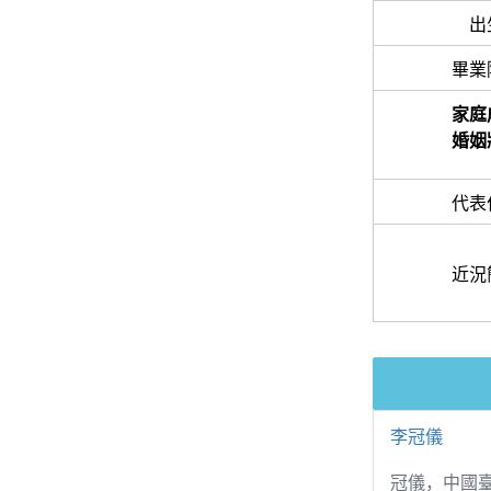
出
畢業
家庭
婚姻
代表
近況
李冠儀
冠儀，中國