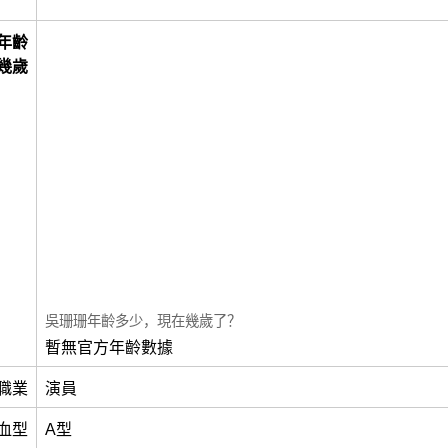
年齡
幾歲
吳珊珊年齡多少，現在幾歲了？
暫無官方年齡數據
職業
演員
血型
A型