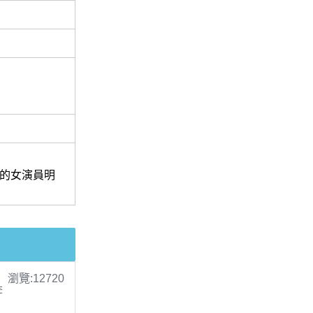
)的女演員明
瀏覽:12720
李