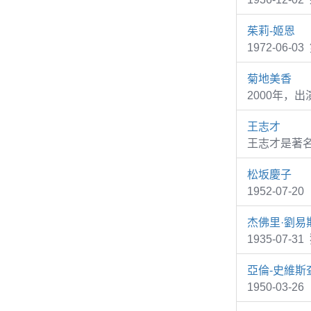
茱莉-姬恩
1972-06-0
菊地美香
2000年，出
王志才
王志才是著
松坂慶子
1952-07
杰佛里·劉易
1935-07
亞倫-史維斯
1950-03-26 