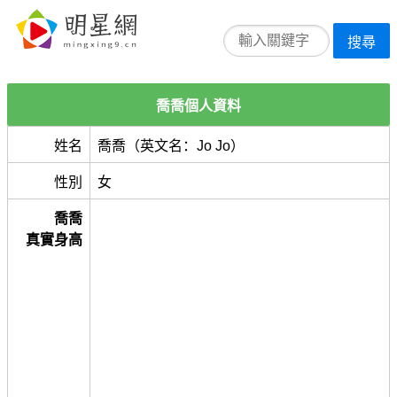
搜尋
喬喬個人資料
姓名
喬喬（英文名：Jo Jo）
性別
女
喬喬
真實身高