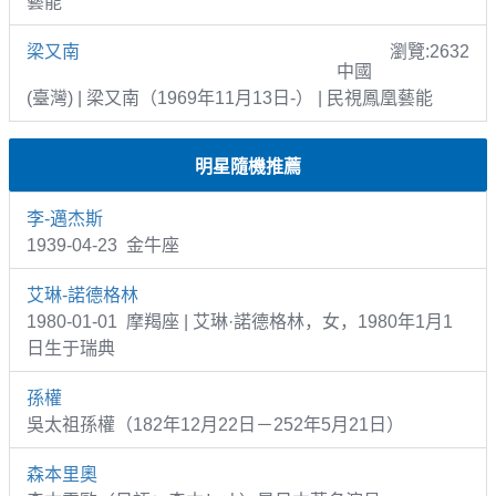
藝能
梁又南
瀏覽:2632
中國
(臺灣) | 梁又南（1969年11月13日-） | 民視鳳凰藝能
明星隨機推薦
李-邁杰斯
1939-04-23 金牛座
艾琳-諾德格林
1980-01-01 摩羯座 | 艾琳·諾德格林，女，1980年1月1
日生于瑞典
孫權
吳太祖孫權（182年12月22日－252年5月21日）
森本里奧