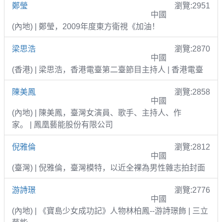
鄭瑩
瀏覽:2951
中國
(內地) | 鄭瑩，2009年度東方衛視《加油！
梁思浩
瀏覽:2870
中國
(香港) | 梁思浩，香港電臺第二臺節目主持人 | 香港電臺
陳美鳳
瀏覽:2858
中國
(內地) | 陳美鳳，臺灣女演員、歌手、主持人、作
家。 | 鳳凰藝能股份有限公司
倪雅倫
瀏覽:2812
中國
(臺灣) | 倪雅倫，臺灣模特，以近全裸為男性雜志拍封面
游詩璟
瀏覽:2776
中國
(內地) | 《寶島少女成功記》人物林柏鳳--游詩璟飾 | 三立