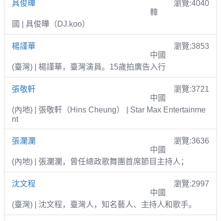
具俊曄
瀏覽:4040
韓
國 | 具俊曄（DJ.koo）
楊謹華
瀏覽:3853
中國
(臺灣) | 楊謹華，臺灣演員。15歲拍廣告入行
張敬軒
瀏覽:3721
中國
(內地) | 張敬軒（Hins Cheung） | Star Max Entertainme
nt
張瀾瀾
瀏覽:3636
中國
(內地) | 張瀾瀾，曾任總政歌舞團首席節目主持人；
沈文程
瀏覽:2997
中國
(臺灣) | 沈文程，臺灣人，知名藝人、主持人和歌手。