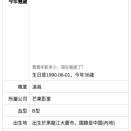
今年幾歲
喬喬年齡多少，現在幾歲了？
生日是1990-06-01，今年36歲
職業
演員
所屬公司
芒果影業
血型
B型
出生地
出生於黑龍江大慶市，國籍是中國(內地)