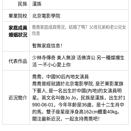
民族
漢族
畢業院校
北京電影學院
喬喬家庭成員情況，結婚了嗎？父母兄弟和老公兒女
家庭成員
信息
婚姻狀況
暫無家庭信息！
少林寺傳奇 美人無淚 活佛濟公 另一種燦爛生
代表作品
活 一不小心愛上你
喬喬，中國90后內地女演員
喬喬曾經就讀於北京電影學院, 是芒果影業旗
下藝人, 是一名出生於中國(內地)的女演員明
近況簡介
星。英文名叫做Jo Jo，民族是漢族，出生於1
990-06-01，今年年齡是36歲，是十二生肖中
的馬，雙子座星座淨身高162cm體重40kg。
關注最新近況，一起支持喬喬吧！