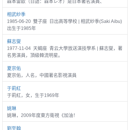
森本雷歐（日語：森本レオ）是日本著名演員、
相武紗季
1985-06-20 雙子座 日出高等學校 | 相武紗季(Saki Aibu)
出生于1985年
蘇志燮
1977-11-04 天蝎座 青云大學放送演技學系 | 蘇志燮，著
名男演員，頂級韓流明星。
夏宗佑
夏宗佑，人名，中國著名影視演員
于莉紅
于莉紅，女，生于1969年
姚琳
姚琳，2009年度東方衛視《加油！
劉至翰