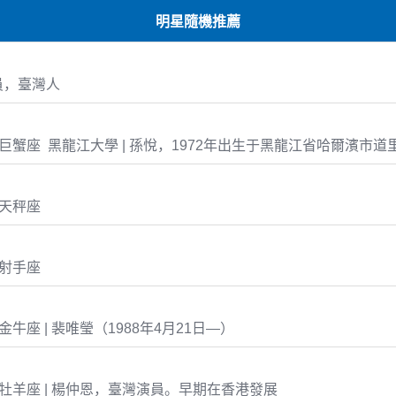
明星隨機推薦
員，臺灣人
-29 巨蟹座 黑龍江大學 | 孫悅，1972年出生于黑龍江省哈爾濱市道
2 天秤座
7 射手座
21 金牛座 | 裴唯瑩（1988年4月21日—）
-02 牡羊座 | 楊仲恩，臺灣演員。早期在香港發展