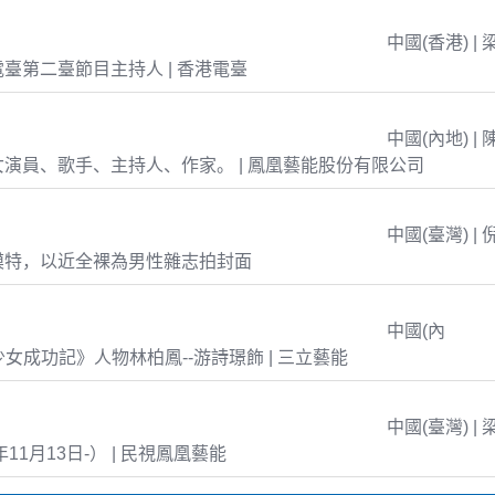
中國(香港) | 
臺第二臺節目主持人 | 香港電臺
中國(內地) | 
演員、歌手、主持人、作家。 | 鳳凰藝能股份有限公司
中國(臺灣) | 
模特，以近全裸為男性雜志拍封面
中國(內
島少女成功記》人物林柏鳳--游詩璟飾 | 三立藝能
中國(臺灣) | 
年11月13日-） | 民視鳳凰藝能