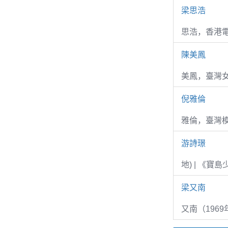
梁思浩
思浩，香港電
陳美鳳
美鳳，臺灣女
倪雅倫
雅倫，臺灣
游詩璟
地) | 《寶
梁又南
又南（1969