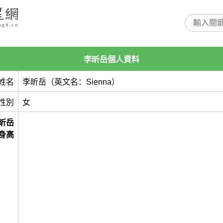
李昕岳個人資料
姓名
李昕岳（英文名：Sienna）
性別
女
昕岳
身高