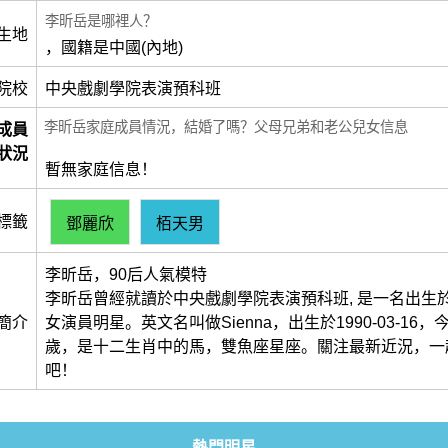
李昕岳是哪裡人？
生地
，國籍是中國(內地)
院校
中央戲劇學院表演預科班
李昕岳家庭成員情況，結婚了嗎？父母兄弟和老公兒女信息
成員
狀況
暫無家庭信息！
標籤
鄧麗欣
栢天男
李昕岳，90后人氣模特
李昕岳曾經就讀於中央戲劇學院表演預科班, 是一名出生於
簡介
女演員明星。英文名叫做Sienna，出生於1990-03-16，
歲，是十二生肖中的馬，雙魚座星座。關注最新近況，一
吧！
熱門明星