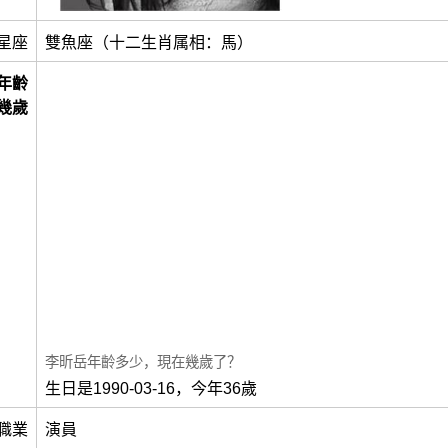
星座
雙魚座（十二生肖属相：馬）
年齡
幾歲
李昕岳年齡多少，現在幾歲了？
生日是1990-03-16，今年36歲
職業
演員