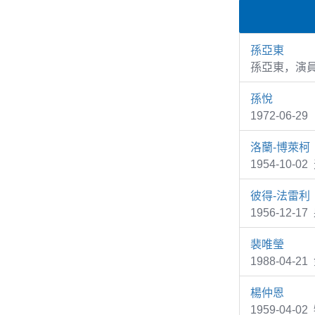
孫亞東
孫亞東，演
孫悅
1972-06
洛蘭-博萊柯
1954-10-0
彼得-法雷利
1956-12-1
裴唯瑩
1988-04-
楊仲恩
1959-04