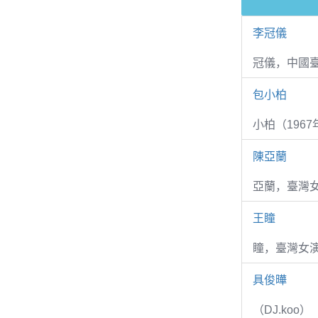
李冠儀
冠儀，中國
包小柏
小柏（1967
陳亞蘭
亞蘭，臺灣
王瞳
瞳，臺灣女演
具俊曄
（DJ.koo）