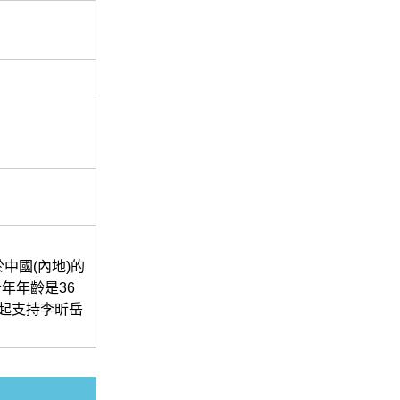
中國(內地)的
今年年齡是36
起支持李昕岳