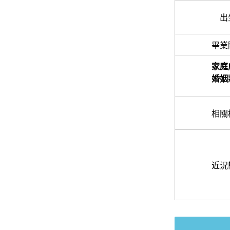
出
畢業
家庭
婚姻
相關
近況