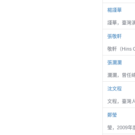
楊謹華
謹華，臺灣演
張敬軒
敬軒（Hins Ch
張瀾瀾
瀾瀾，曾任
沈文程
文程，臺灣
鄭瑩
瑩，2009