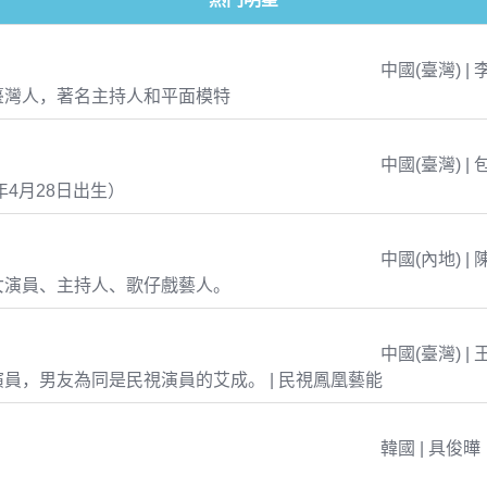
中國(臺灣) | 
臺灣人，著名主持人和平面模特
中國(臺灣) | 
年4月28日出生）
中國(內地) | 
女演員、主持人、歌仔戲藝人。
中國(臺灣) | 
員，男友為同是民視演員的艾成。 | 民視鳳凰藝能
韓國 | 具俊曄