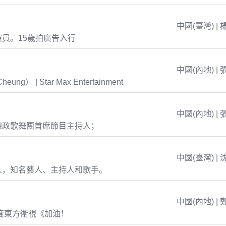
中國(臺灣) | 
員。15歲拍廣告入行
中國(內地) | 
eung） | Star Max Entertainment
中國(內地) | 
總政歌舞團首席節目主持人；
中國(臺灣) | 
人，知名藝人、主持人和歌手。
中國(內地) | 
年度東方衛視《加油！