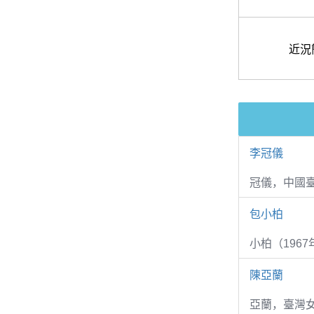
近況
李冠儀
冠儀，中國
包小柏
小柏（1967
陳亞蘭
亞蘭，臺灣