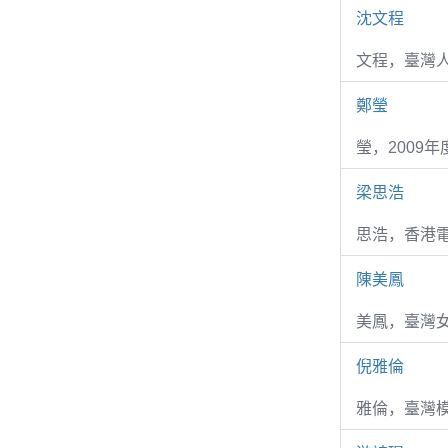
沈文程
文程，臺灣
鄭瑩
瑩，2009
梁思浩
思浩，香港電
陳美鳳
美鳳，臺灣女
倪雅倫
雅倫，臺灣