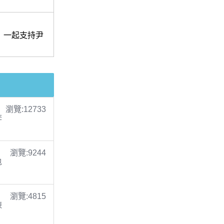
，一起支持尹
瀏覽:12733
李
瀏覽:9244
包
瀏覽:4815
陳