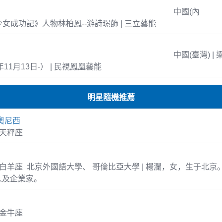
中國(內
島少女成功記》人物林柏鳳--游詩璟飾 | 三立藝能
中國(臺灣) | 
年11月13日-） | 民視鳳凰藝能
明星隨機推薦
奧尼西
1 天秤座
-30 白羊座 北京外國語大學、 哥倫比亞大學 | 楊瀾，女，生于北
人及企業家。
4 金牛座