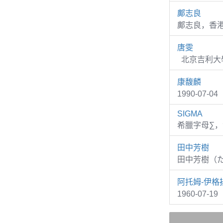
鄺志良
鄺志良，香
唐雯
北京吉利大學
康馥麟
1990-07
SIGMA
希臘字母∑
田中芳樹
田中芳樹（た
阿托姆-伊格
1960-07-1