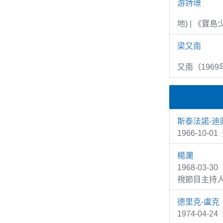
游詩璟
地) | 《寶
梁又南
又南（1969
斯泰法諾-迪
1966-10-0
楊瀾
1968-03
視節目主持
德里克-盧克
1974-04-2