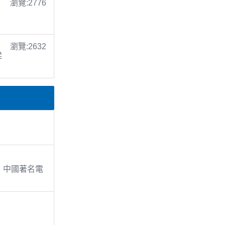
瀏覽:2776
瀏覽:2632
梁
京。中國著名電