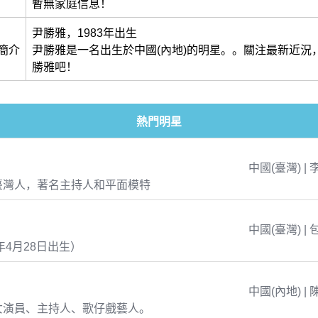
暫無家庭信息！
尹勝雅，1983年出生
簡介
尹勝雅是一名出生於中國(內地)的明星。。關注最新近況
勝雅吧！
熱門明星
中國(臺灣) | 
臺灣人，著名主持人和平面模特
中國(臺灣) | 
年4月28日出生）
中國(內地) | 
女演員、主持人、歌仔戲藝人。