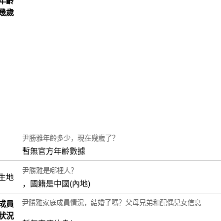
年齡
幾歲
尹勝雅年齡多少，現在幾歲了？
暫無官方年齡數據
尹勝雅是哪裡人？
生地
，國籍是中國(內地)
尹勝雅家庭成員情況，結婚了嗎？父母兄弟和配偶兒女信息
成員
狀況