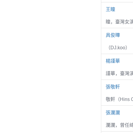
王瞳
瞳，臺灣女演
具俊曄
（DJ.koo）
楊謹華
謹華，臺灣演
張敬軒
敬軒（Hins Ch
張瀾瀾
瀾瀾，曾任