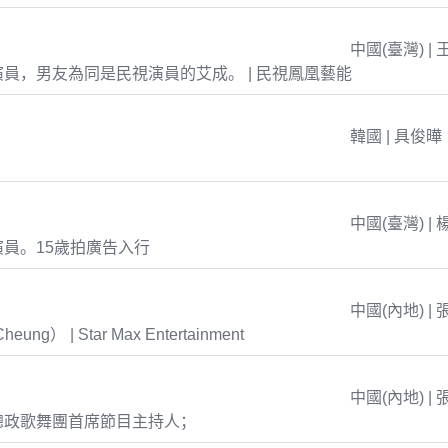
中國(臺灣) | 
員，男友為同是民視演員的艾成。 | 民視鳳凰藝能
韓國 | 具俊曄
中國(臺灣) | 
員。15歲拍廣告入行
中國(內地) | 
eung） | Star Max Entertainment
中國(內地) | 
總政歌舞團首席節目主持人；