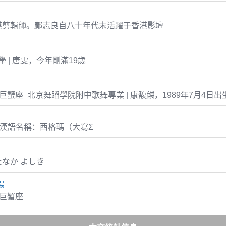
港剪輯師。鄺志良自八十年代末活躍于香港影壇
 | 唐雯，今年剛滿19歲
-04 巨蟹座 北京舞蹈學院附中歌舞專業 | 康馥麟，1989年7月4日出
，漢語名稱：西格瑪（大寫Σ
なか よしき
揚
9 巨蟹座