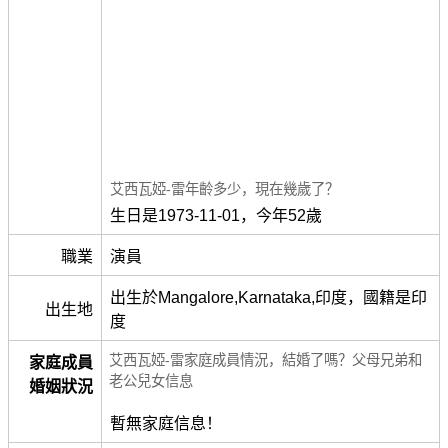
艾西瓦婭-雷年齡多少，現在幾歲了？
生日是1973-11-01，今年52歲
職業
演員
出生於Mangalore,Karnataka,印度，國籍是印
出生地
度
艾西瓦婭-雷家庭成員情況，結婚了嗎？父母兄弟和
家庭成員
老公兒女信息
婚姻狀況
暫無家庭信息！