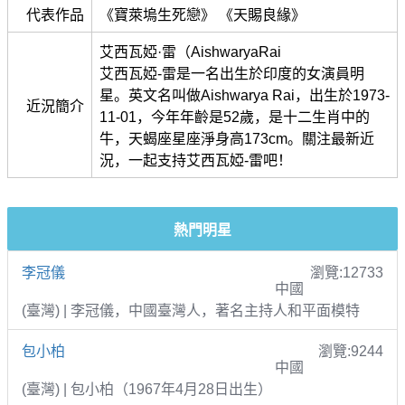
代表作品
《寶萊塢生死戀》 《天賜良緣》
艾西瓦婭·雷（AishwaryaRai
艾西瓦婭-雷是一名出生於印度的女演員明
星。英文名叫做Aishwarya Rai，出生於1973-
近況簡介
11-01，今年年齡是52歲，是十二生肖中的
牛，天蝎座星座淨身高173cm。關注最新近
況，一起支持艾西瓦婭-雷吧！
熱門明星
李冠儀
瀏覽:12733
中國
(臺灣) | 李冠儀，中國臺灣人，著名主持人和平面模特
包小柏
瀏覽:9244
中國
(臺灣) | 包小柏（1967年4月28日出生）