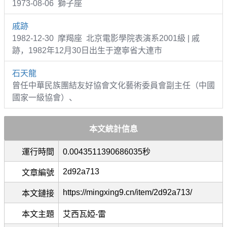
1973-08-06 獅子座
戚跡
1982-12-30 摩羯座 北京電影學院表演系2001級 | 戚
跡，1982年12月30日出生于遼寧省大連市
石天龍
曾任中華民族團結友好協會文化藝術委員會副主任（中國
國家一級協會）、
本文統計信息
運行時間
0.0043511390686035秒
2d92a713
文章編號
https://mingxing9.cn/item/2d92a713/
本文鏈接
本文主題
艾西瓦婭-雷