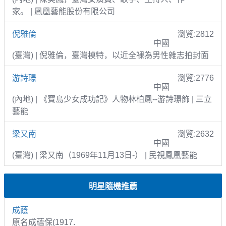
家。 | 鳳凰藝能股份有限公司
倪雅倫
瀏覽:2812
中國
(臺灣) | 倪雅倫，臺灣模特，以近全裸為男性雜志拍封面
游詩璟
瀏覽:2776
中國
(內地) | 《寶島少女成功記》人物林柏鳳--游詩璟飾 | 三立
藝能
梁又南
瀏覽:2632
中國
(臺灣) | 梁又南（1969年11月13日-） | 民視鳳凰藝能
明星隨機推薦
成蔭
原名成蘊保(1917.