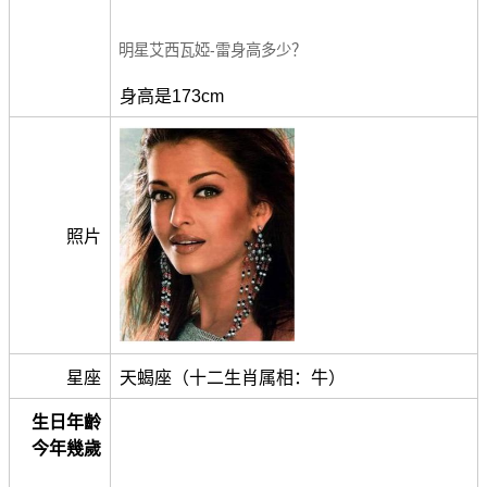
明星艾西瓦婭-雷身高多少？
身高是173cm
照片
星座
天蝎座（十二生肖属相：牛）
生日年齡
今年幾歲