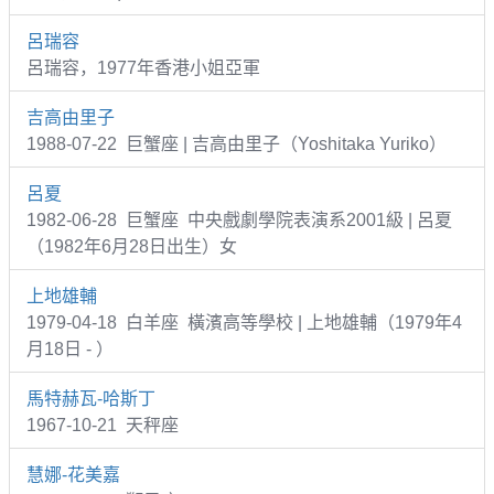
呂瑞容
呂瑞容，1977年香港小姐亞軍
吉高由里子
1988-07-22 巨蟹座 | 吉高由里子（Yoshitaka Yuriko）
呂夏
1982-06-28 巨蟹座 中央戲劇學院表演系2001級 | 呂夏
（1982年6月28日出生）女
上地雄輔
1979-04-18 白羊座 橫濱高等學校 | 上地雄輔（1979年4
月18日 - ）
馬特赫瓦-哈斯丁
1967-10-21 天秤座
慧娜-花美嘉