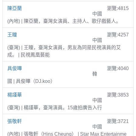
陳亞蘭
瀏覽:4815
中國
(內地) | 陳亞蘭，臺灣女演員、主持人、歌仔戲藝人。
王瞳
瀏覽:4257
中國
(臺灣) | 王瞳，臺灣女演員，男友為同是民視演員的艾
成。 | 民視鳳凰藝能
具俊曄
瀏覽:4040
韓
國 | 具俊曄（DJ.koo）
楊謹華
瀏覽:3853
中國
(臺灣) | 楊謹華，臺灣演員。15歲拍廣告入行
張敬軒
瀏覽:3721
中國
(內地) | 張敬軒（Hins Cheung） | Star Max Entertainme