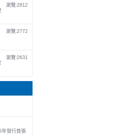
瀏覽:2812
倪
瀏覽:2772
瀏覽:2631
梁
86年發行首張