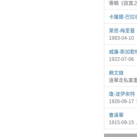
專輯《寂寞
卡羅爾-巴拉
萊恩-梅里曼
1983-04-1
威廉-斯加勒
1922-07-0
賴文鋒
遠華走私案
瓊-波伊來特
1926-08-1
曹達華
1915-09-