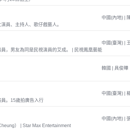
中國(內地) | 
女演員、主持人、歌仔戲藝人。
中國(臺灣) | 
員，男友為同是民視演員的艾成。 | 民視鳳凰藝能
韓國 | 具俊曄
中國(臺灣) | 
員。15歲拍廣告入行
中國(內地) | 
eung） | Star Max Entertainment