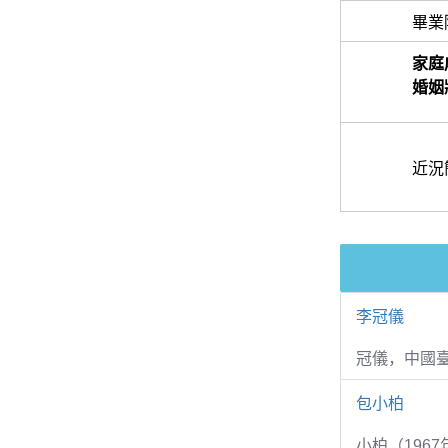
畢業
家庭
婚姻
近況
李冠儀
冠儀，中國
包小柏
小柏（1967