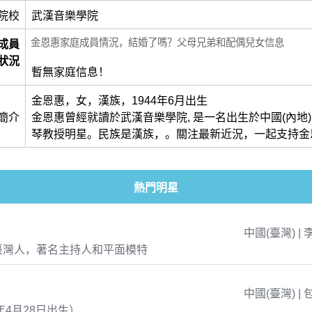
院校
武漢音樂學院
金恩惠家庭成員情況，結婚了嗎？父母兄弟和配偶兒女信息
成員
狀況
暫無家庭信息！
金恩惠，女，漢族，1944年6月出生
簡介
金恩惠曾經就讀於武漢音樂學院, 是一名出生於中國(內地
琴教授明星。民族是漢族，。關注最新近況，一起支持金
熱門明星
中國(臺灣) | 
臺灣人，著名主持人和平面模特
中國(臺灣) | 
年4月28日出生）