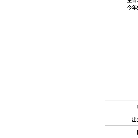
生日
今年
出