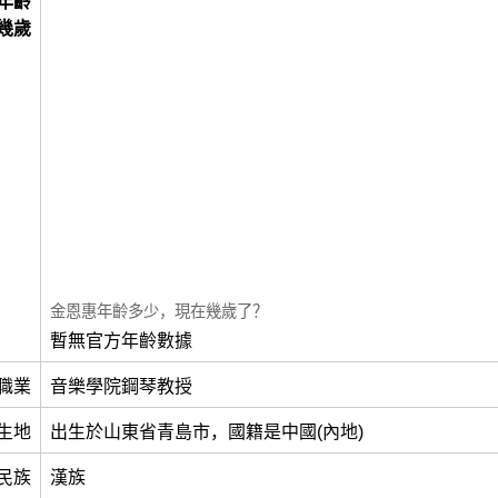
年齡
幾歲
金恩惠年齡多少，現在幾歲了？
暫無官方年齡數據
職業
音樂學院鋼琴教授
生地
出生於山東省青島市，國籍是中國(內地)
民族
漢族