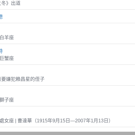
之冬》出道
德
0 白羊座
特
6 巨蟹座
重要嫌犯賴昌星的侄子
7 獅子座
15 處女座 | 曹達華（1915年9月15日—2007年1月13日）