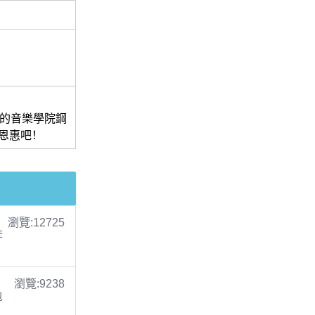
)的音樂學院鋼
恩惠吧！
瀏覽:12725
李
瀏覽:9238
包