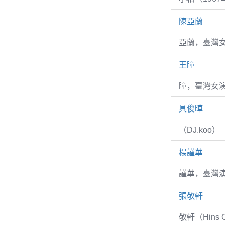
陳亞蘭
亞蘭，臺灣
王瞳
瞳，臺灣女演
具俊曄
（DJ.koo）
楊謹華
謹華，臺灣演
張敬軒
敬軒（Hins Ch