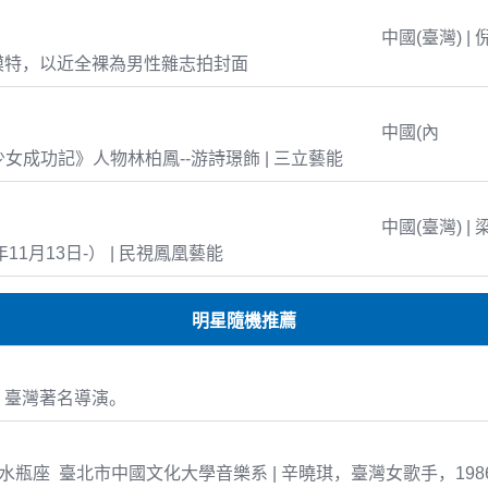
中國(臺灣) | 
模特，以近全裸為男性雜志拍封面
中國(內
島少女成功記》人物林柏鳳--游詩璟飾 | 三立藝能
中國(臺灣) | 
年11月13日-） | 民視鳳凰藝能
明星隨機推薦
，臺灣著名導演。
-08 水瓶座 臺北市中國文化大學音樂系 | 辛曉琪，臺灣女歌手，19