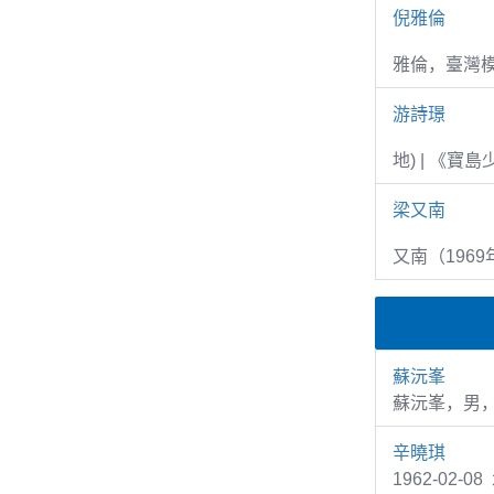
倪雅倫
雅倫，臺灣
游詩璟
地) | 《寶
梁又南
又南（1969
蘇沅峯
蘇沅峯，男
辛曉琪
1962-02