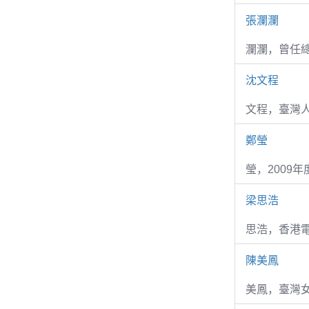
張瀾瀾
瀾瀾，曾任
沈文程
文程，臺灣
鄭瑩
瑩，2009
梁思浩
思浩，香港電
陳美鳳
美鳳，臺灣女